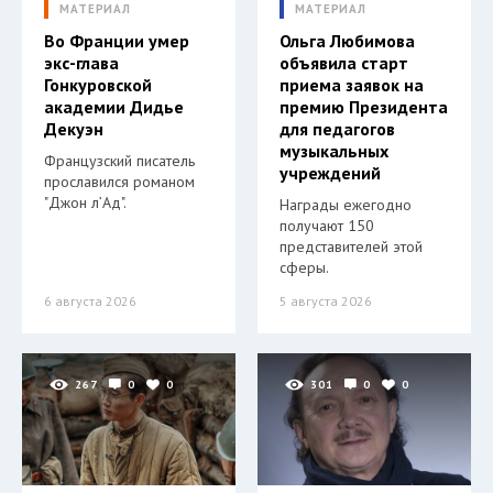
МАТЕРИАЛ
МАТЕРИАЛ
Во Франции умер
Ольга Любимова
экс-глава
объявила старт
Гонкуровской
приема заявок на
академии Дидье
премию Президента
Декуэн
для педагогов
музыкальных
Французский писатель
учреждений
прославился романом
"Джон л’Ад".
Награды ежегодно
получают 150
представителей этой
сферы.
6 августа 2026
5 августа 2026
267
0
0
301
0
0