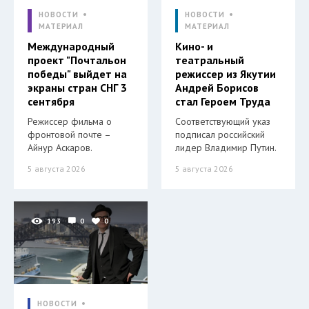
НОВОСТИ
НОВОСТИ
МАТЕРИАЛ
МАТЕРИАЛ
Международный
Кино- и
проект "Почтальон
театральный
победы" выйдет на
режиссер из Якутии
экраны стран СНГ 3
Андрей Борисов
сентября
стал Героем Труда
Режиссер фильма о
Соответствующий указ
фронтовой почте –
подписал российский
Айнур Аскаров.
лидер Владимир Путин.
5 августа 2026
5 августа 2026
193
0
0
НОВОСТИ