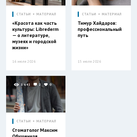
СТАТЬИ
МАТЕРИАЛ
СТАТЬИ
МАТЕРИАЛ
«Красота как часть
Тимур Хайдаров:
культуры: Librederm
профессиональный
— о литературе,
путь
музеях и городской
жизни»
16 июля 2026
15 июля 2026
1 641
2
0
СТАТЬИ
МАТЕРИАЛ
Стоматолог Максим
Обушенков