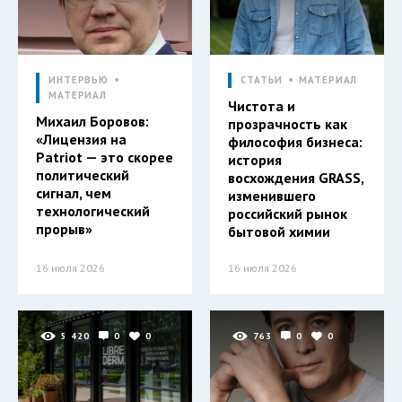
ИНТЕРВЬЮ
СТАТЬИ
МАТЕРИАЛ
МАТЕРИАЛ
Чистота и
Михаил Боровов:
прозрачность как
«Лицензия на
философия бизнеса:
Patriot — это скорее
история
политический
восхождения GRASS,
сигнал, чем
изменившего
технологический
российский рынок
прорыв»
бытовой химии
16 июля 2026
16 июля 2026
5 420
0
0
763
0
0