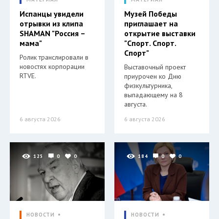
Испанцы увидели
Музей Победы
отрывки из клипа
приглашает на
SHAMAN "Россия –
открытие выставки
мама"
"Спорт. Спорт.
Спорт"
Ролик транслировали в
новостях корпорации
Выставочный проект
RTVE.
приурочен ко Дню
физкультурника,
выпадающему на 8
августа.
6 августа 2026
6 августа 2026
125
0
0
184
0
0
НОВОСТИ
НОВОСТИ