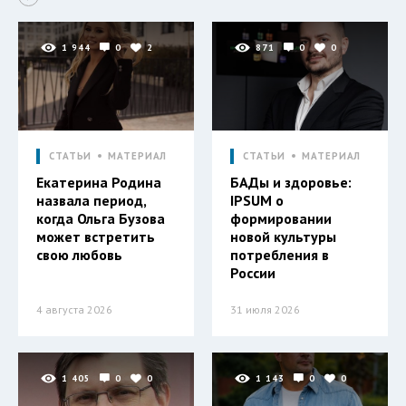
1 944
0
2
871
0
0
СТАТЬИ
МАТЕРИАЛ
СТАТЬИ
МАТЕРИАЛ
Екатерина Родина
БАДы и здоровье:
назвала период,
IPSUM о
когда Ольга Бузова
формировании
может встретить
новой культуры
свою любовь
потребления в
России
4 августа 2026
31 июля 2026
1 405
0
0
1 143
0
0