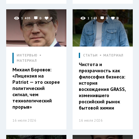
1 405
0
0
1 143
0
0
ИНТЕРВЬЮ
СТАТЬИ
МАТЕРИАЛ
МАТЕРИАЛ
Чистота и
Михаил Боровов:
прозрачность как
«Лицензия на
философия бизнеса:
Patriot — это скорее
история
политический
восхождения GRASS,
сигнал, чем
изменившего
технологический
российский рынок
прорыв»
бытовой химии
16 июля 2026
16 июля 2026