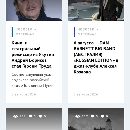
НОВОСТИ
НОВОСТИ
МАТЕРИАЛ
МАТЕРИАЛ
Кино- и
6 августа — DAN
театральный
BARNETT BIG BAND
режиссер из Якутии
(АВСТРАЛИЯ):
Андрей Борисов
«RUSSIAN EDITION» в
стал Героем Труда
джаз-клубе Алексея
Козлова
Соответствующий указ
подписал российский
лидер Владимир Путин.
5 августа 2026
5 августа 2026
235
0
0
517
0
0