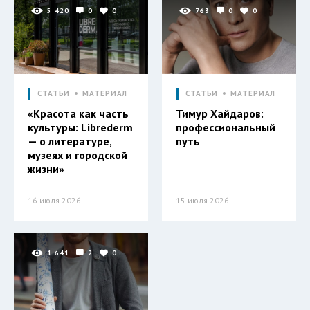
5 420
0
0
763
0
0
СТАТЬИ
МАТЕРИАЛ
СТАТЬИ
МАТЕРИАЛ
«Красота как часть
Тимур Хайдаров:
культуры: Librederm
профессиональный
— о литературе,
путь
музеях и городской
жизни»
16 июля 2026
15 июля 2026
1 641
2
0