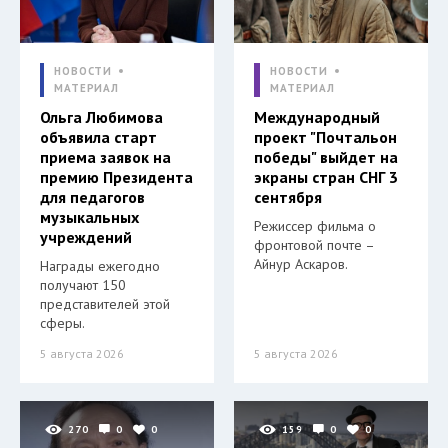
НОВОСТИ
НОВОСТИ
МАТЕРИАЛ
МАТЕРИАЛ
Ольга Любимова
Международный
объявила старт
проект "Почтальон
приема заявок на
победы" выйдет на
премию Президента
экраны стран СНГ 3
для педагогов
сентября
музыкальных
Режиссер фильма о
учреждений
фронтовой почте –
Айнур Аскаров.
Награды ежегодно
получают 150
представителей этой
сферы.
5 августа 2026
5 августа 2026
270
0
0
159
0
0