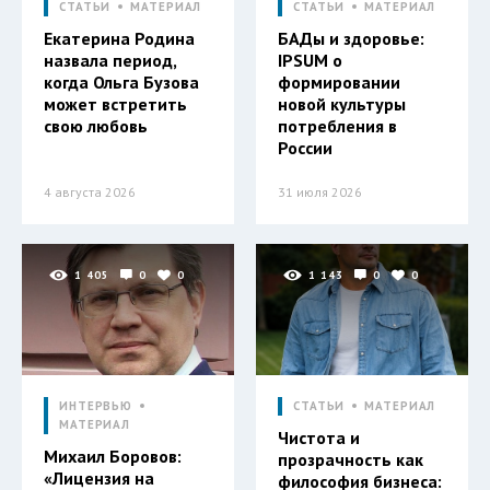
СТАТЬИ
МАТЕРИАЛ
СТАТЬИ
МАТЕРИАЛ
Екатерина Родина
БАДы и здоровье:
назвала период,
IPSUM о
когда Ольга Бузова
формировании
может встретить
новой культуры
свою любовь
потребления в
России
4 августа 2026
31 июля 2026
1 405
0
0
1 143
0
0
ИНТЕРВЬЮ
СТАТЬИ
МАТЕРИАЛ
МАТЕРИАЛ
Чистота и
Михаил Боровов:
прозрачность как
«Лицензия на
философия бизнеса: