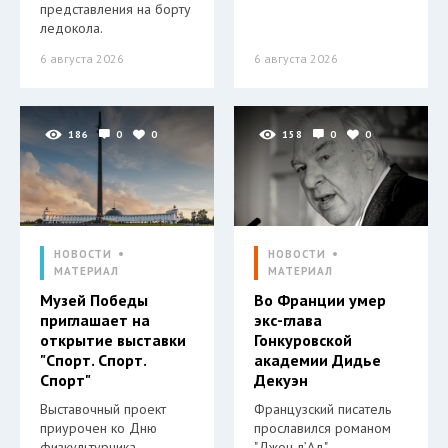
представления на борту
ледокола.
6 августа 2026
6 августа 2026
186
0
0
158
0
0
НОВОСТИ
НОВОСТИ
МАТЕРИАЛ
МАТЕРИАЛ
Музей Победы
Во Франции умер
приглашает на
экс-глава
открытие выставки
Гонкуровской
"Спорт. Спорт.
академии Дидье
Спорт"
Декуэн
Выставочный проект
Французский писатель
приурочен ко Дню
прославился романом
физкультурника,
"Джон л’Ад".