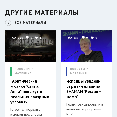
ДРУГИЕ МАТЕРИАЛЫ
ВСЕ МАТЕРИАЛЫ
620
0
2
355
0
0
НОВОСТИ
НОВОСТИ
МАТЕРИАЛ
МАТЕРИАЛ
"Арктический"
Испанцы увидели
мюзикл "Святая
отрывки из клипа
Анна" покажут в
SHAMAN "Россия –
реальных полярных
мама"
условиях
Ролик транслировали в
новостях корпорации
Готовится первая в
RTVE.
истории постановка