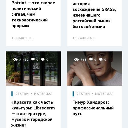
Patriot — это скорее
история
политический
восхождения GRASS,
сигнал, чем
изменившего
технологический
российский рынок
прорыв»
бытовой химии
16 июля 2026
16 июля 2026
5 420
0
0
763
0
0
СТАТЬИ
МАТЕРИАЛ
СТАТЬИ
МАТЕРИАЛ
«Красота как часть
Тимур Хайдаров:
культуры: Librederm
профессиональный
— о литературе,
путь
музеях и городской
жизни»