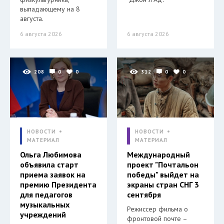
выпадающему на 8
августа.
6 августа 2026
6 августа 2026
208
0
0
312
0
0
НОВОСТИ
НОВОСТИ
МАТЕРИАЛ
МАТЕРИАЛ
Ольга Любимова
Международный
объявила старт
проект "Почтальон
приема заявок на
победы" выйдет на
премию Президента
экраны стран СНГ 3
для педагогов
сентября
музыкальных
Режиссер фильма о
учреждений
фронтовой почте –