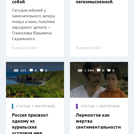
собой
легкомысленной.
Сегодня юбилей у
замечательного актера
театра и кино, поистине
народного артиста —
Станислава Юрьевича
Садальского.
8 августа 2026
8 августа 2026
255
0
0
1 044
0
0
СТАТЬИ
МАТЕРИАЛ
СТАТЬИ
МАТЕРИАЛ
Россия присвоит
Лермонтов как
одному из
жертва
курильских
сентиментальности
островов имя