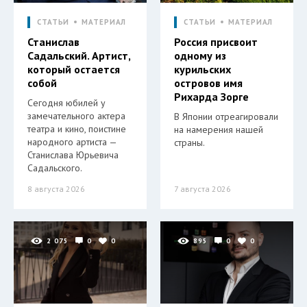
СТАТЬИ
МАТЕРИАЛ
СТАТЬИ
МАТЕРИАЛ
Станислав
Россия присвоит
Садальский. Артист,
одному из
который остается
курильских
собой
островов имя
Рихарда Зорге
Сегодня юбилей у
замечательного актера
В Японии отреагировали
театра и кино, поистине
на намерения нашей
народного артиста —
страны.
Станислава Юрьевича
Садальского.
8 августа 2026
7 августа 2026
2 075
0
0
895
0
0