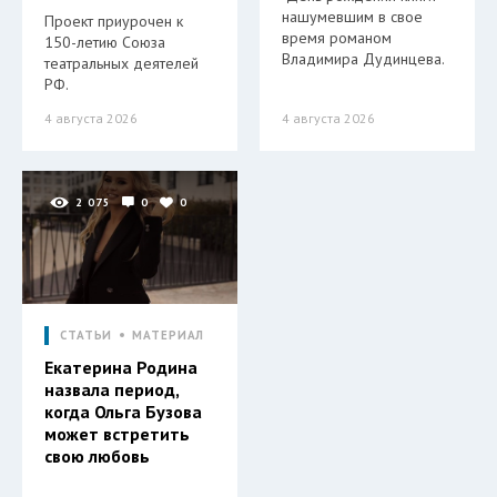
нашумевшим в свое
Проект приурочен к
время романом
150-летию Союза
Владимира Дудинцева.
театральных деятелей
РФ.
4 августа 2026
4 августа 2026
2 075
0
0
СТАТЬИ
МАТЕРИАЛ
Екатерина Родина
назвала период,
когда Ольга Бузова
может встретить
свою любовь