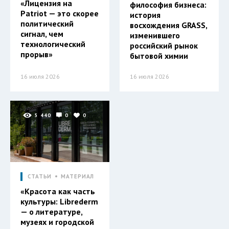
«Лицензия на
философия бизнеса:
Patriot — это скорее
история
политический
восхождения GRASS,
сигнал, чем
изменившего
технологический
российский рынок
прорыв»
бытовой химии
16 июля 2026
16 июля 2026
5 440
0
0
СТАТЬИ
МАТЕРИАЛ
«Красота как часть
культуры: Librederm
— о литературе,
музеях и городской