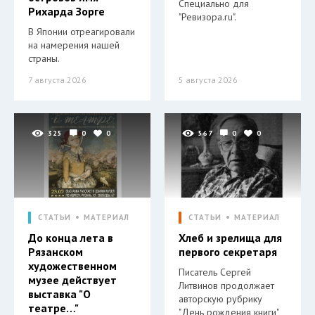
Специально для
Рихарда Зорге
"Ревизора.ru".
В Японии отреагировали
на намерения нашей
страны.
7 августа 2026
5 августа 2026
325
0
0
567
0
0
СТАТЬИ
МАТЕРИАЛ
СТАТЬИ
МАТЕРИАЛ
До конца лета в
Хлеб и зрелища для
Рязанском
первого секретаря
художественном
Писатель Сергей
музее действует
Литвинов продолжает
выставка "О
авторскую рубрику
театре…"
"День рождения книги"