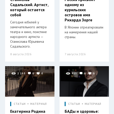
Садальский. Артист,
одному из
который остается
курильских
собой
островов имя
Рихарда Зорге
Сегодня юбилей у
замечательного актера
В Японии отреагировали
театра и кино, поистине
на намерения нашей
народного артиста —
страны.
Станислава Юрьевича
Садальского.
8 августа 2026
7 августа 2026
2 193
0
0
915
0
0
СТАТЬИ
МАТЕРИАЛ
СТАТЬИ
МАТЕРИАЛ
Екатерина Родина
БАДы и здоровье: