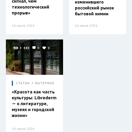
сигнал, чем
изменившего
технологический
российский рынок
прорыв»
бытовой химии
16 июля 2026
16 июля 2026
5 440
0
0
СТАТЬИ
МАТЕРИАЛ
«Красота как часть
культуры: Librederm
— о литературе,
музеях и городской
жизни»
16 июля 2026