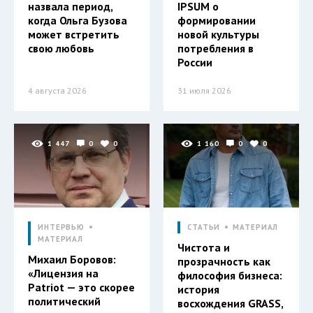
назвала период,
IPSUM о
когда Ольга Бузова
формировании
может встретить
новой культуры
свою любовь
потребления в
России
4 августа 2026
31 июля 2026
1 447
0
0
1 160
0
0
ИНТЕРВЬЮ
СТАТЬИ
МАТЕРИАЛ
МАТЕРИАЛ
Чистота и
Михаил Боровов:
прозрачность как
«Лицензия на
философия бизнеса:
Patriot — это скорее
история
политический
восхождения GRASS,