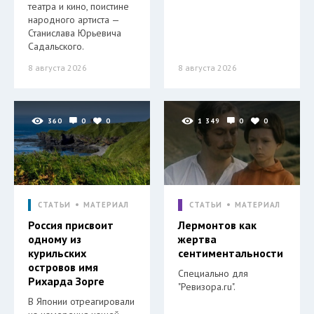
театра и кино, поистине
народного артиста —
Станислава Юрьевича
Садальского.
8 августа 2026
8 августа 2026
360
0
0
1 349
0
0
СТАТЬИ
МАТЕРИАЛ
СТАТЬИ
МАТЕРИАЛ
Россия присвоит
Лермонтов как
одному из
жертва
курильских
сентиментальности
островов имя
Специально для
Рихарда Зорге
"Ревизора.ru".
В Японии отреагировали