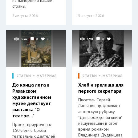
на намерения нашей
страны.
7 августа 2026
5 августа 2026
336
0
0
598
0
0
СТАТЬИ
МАТЕРИАЛ
СТАТЬИ
МАТЕРИАЛ
До конца лета в
Хлеб и зрелища для
Рязанском
первого секретаря
художественном
Писатель Сергей
музее действует
Литвинов продолжает
выставка "О
авторскую рубрику
театре…"
"День рождения книги"
нашумевшим в свое
Проект приурочен к
время романом
150-летию Союза
Владимира Дудинцева.
театральных деятелей