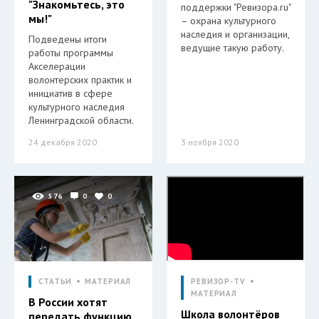
"Знакомьтесь, это
поддержки "Ревизора.ru"
мы!"
– охрана культурного
наследия и организации,
Подведены итоги
ведущие такую работу.
работы программы
Акселерации
волонтерских практик и
инициатив в сфере
культурного наследия
Ленинградской области.
24 декабря 2020
3 ноября 2020
576
0
0
СТАТЬИ
МАТЕРИАЛ
РЕВИЗОР-TV
МАТЕРИАЛ
В России хотят
Школа волонтёров
передать функцию