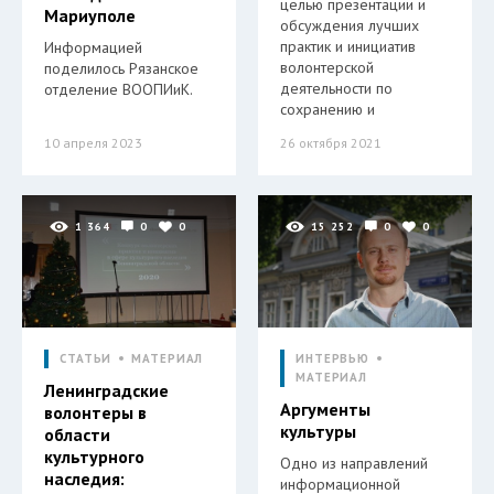
целью презентации и
Мариуполе
обсуждения лучших
практик и инициатив
Информацией
волонтерской
поделилось Рязанское
деятельности по
отделение ВООПИиК.
сохранению и
10 апреля 2023
26 октября 2021
1 364
0
0
15 252
0
0
СТАТЬИ
МАТЕРИАЛ
ИНТЕРВЬЮ
МАТЕРИАЛ
Ленинградские
Аргументы
волонтеры в
культуры
области
культурного
Одно из направлений
наследия:
информационной