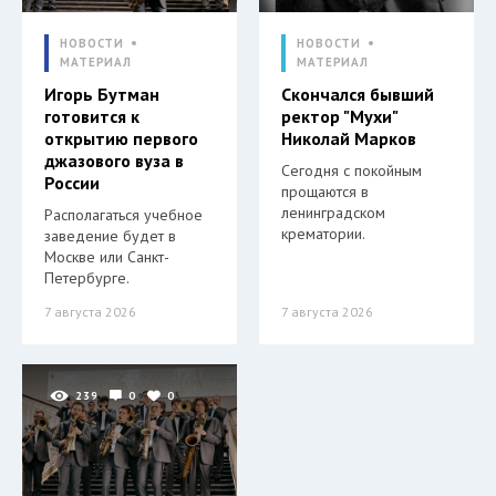
НОВОСТИ
НОВОСТИ
МАТЕРИАЛ
МАТЕРИАЛ
Игорь Бутман
Скончался бывший
готовится к
ректор "Мухи"
открытию первого
Николай Марков
джазового вуза в
Сегодня с покойным
России
прощаются в
ленинградском
Располагаться учебное
крематории.
заведение будет в
Москве или Санкт-
Петербурге.
7 августа 2026
7 августа 2026
239
0
0