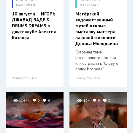
МАТЕРИАЛ
МАТЕРИАЛ
10 августа — ИГОРЬ
Мстёрский
ДЖАВАД-ЗАДЕ &
художественный
DRUMS DREAMS в
музей открыл
джаз-клубе Алексея
выставку мастера
Козлова
лаковой живописи
Дениса Молодкина
Сквозная тема
выставочного проекта –
иллюстрации к "Слову о
полку Игореве".
9 августа 2026
7 августа 2026
1 644
0
0
324
0
0