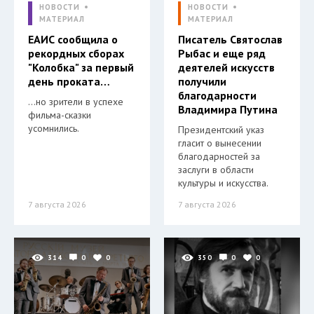
НОВОСТИ
НОВОСТИ
МАТЕРИАЛ
МАТЕРИАЛ
ЕАИС сообщила о
Писатель Святослав
рекордных сборах
Рыбас и еще ряд
"Колобка" за первый
деятелей искусств
день проката…
получили
благодарности
…но зрители в успехе
Владимира Путина
фильма-сказки
усомнились.
Президентский указ
гласит о вынесении
благодарностей за
заслуги в области
культуры и искусства.
7 августа 2026
7 августа 2026
314
0
0
350
0
0