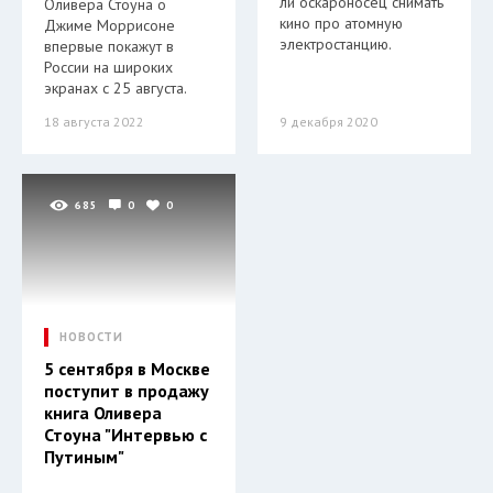
ли оскароносец снимать
Оливера Стоуна о
кино про атомную
Джиме Моррисоне
электростанцию.
впервые покажут в
России на широких
экранах с 25 августа.
18 августа 2022
9 декабря 2020
685
0
0
НОВОСТИ
5 сентября в Москве
поступит в продажу
книга Оливера
Стоуна "Интервью с
Путиным"