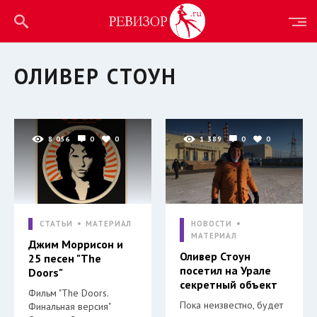
ОЛИВЕР СТОУН
8 056
0
0
1 389
0
0
СТАТЬИ
МАТЕРИАЛ
НОВОСТИ
МАТЕРИАЛ
Джим Моррисон и
Оливер Стоун
25 песен "The
посетил на Урале
Doors"
секретный объект
Фильм "The Doors.
Пока неизвестно, будет
Финальная версия"