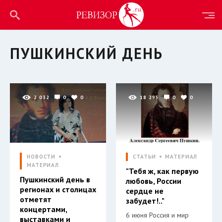
ПУШКИНСКИЙ ДЕНЬ
2 032
0
0
18 295
0
0
НОВОСТИ
СТАТЬИ
МАТЕРИАЛ
МАТЕРИАЛ
"Тебя ж, как первую
Пушкинский день в
любовь, России
регионах и столицах
сердце не
отметят
забудет!.."
концертами,
6 июня Россия и мир
выставками и