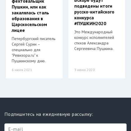
Вскоре будут
фехтовальщик
подведены итоги
Пушкин, или как
русско-китайского
закалялась сталь
конкурса
образования в
#ПУШКИН2020
Царскосельском
лицее
Это Международный
конкурс исполнителей
Петербургский писатель
стихов Александра
Сергей Сурин –
Сергеевича Пушкина.
специально для
"Ревизора.ru" к
Пушкинскому дню.
6 июня 2021
3 июня 2020
Подпишитесь на ежедневную рассылку: