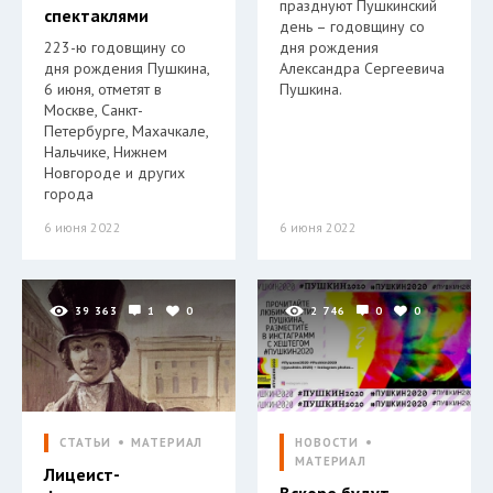
празднуют Пушкинский
спектаклями
день – годовщину со
223-ю годовщину со
дня рождения
дня рождения Пушкина,
Александра Сергеевича
6 июня, отметят в
Пушкина.
Москве, Санкт-
Петербурге, Махачкале,
Нальчике, Нижнем
Новгороде и других
города
6 июня 2022
6 июня 2022
39 363
1
0
2 746
0
0
СТАТЬИ
МАТЕРИАЛ
НОВОСТИ
МАТЕРИАЛ
Лицеист-