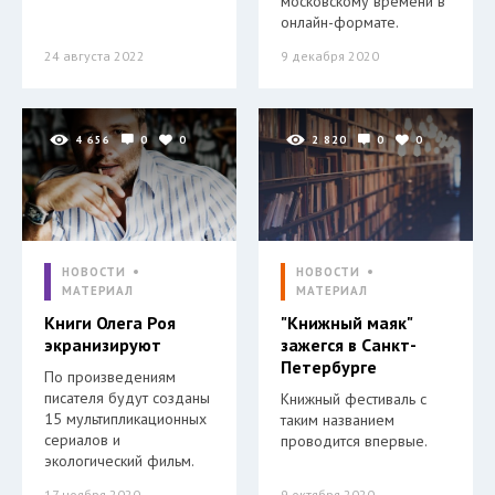
московскому времени в
онлайн-формате.
24 августа 2022
9 декабря 2020
4 656
0
0
2 820
0
0
НОВОСТИ
НОВОСТИ
МАТЕРИАЛ
МАТЕРИАЛ
Книги Олега Роя
"Книжный маяк"
экранизируют
зажегся в Санкт-
Петербурге
По произведениям
писателя будут созданы
Книжный фестиваль с
15 мультипликационных
таким названием
сериалов и
проводится впервые.
экологический фильм.
17 ноября 2020
9 октября 2020