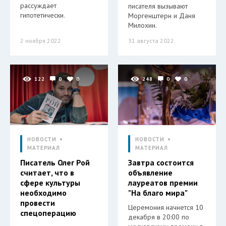
рассуждает
писателя вызывают
гипотетически.
Моргенштерн и Даня
Милохин.
2 ноября 2022
31 августа 2022
122
0
0
248
0
0
НОВОСТИ
НОВОСТИ
МАТЕРИАЛ
МАТЕРИАЛ
Писатель Олег Рой
Завтра состоится
считает, что в
объявление
сфере культуры
лауреатов премии
необходимо
"На благо мира"
провести
Церемония начнется 10
спецоперацию
декабря в 20:00 по