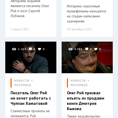
Авторами издания
являются писатель Олег
Историко-сказочные
Рой и поэт Сергей
мультфильмы находятся
Лобанов.
на стадии написания
сценариев.
2 июля 2025
30 декабря 2022
2 263
0
0
4 985
0
0
НОВОСТИ
НОВОСТИ
МАТЕРИАЛ
МАТЕРИАЛ
Писатель Олег Рой
Олег Рой призвал
не хочет работать с
изъять из продажи
Чулпан Хаматовой
книги Дмитрия
Быкова
Совместные проекты не
затеваются, Рой
Также недовольство