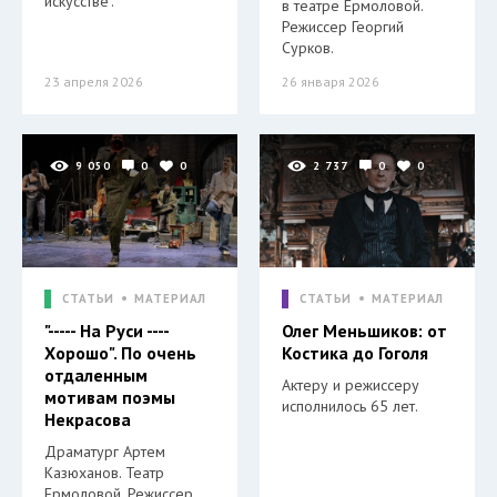
искусстве".
в театре Ермоловой.
Режиссер Георгий
Сурков.
23 апреля 2026
26 января 2026
9 050
0
0
2 737
0
0
СТАТЬИ
МАТЕРИАЛ
СТАТЬИ
МАТЕРИАЛ
"----- На Руси ----
Олег Меньшиков: от
Хорошо". По очень
Костика до Гоголя
отдаленным
Актеру и режиссеру
мотивам поэмы
исполнилось 65 лет.
Некрасова
Драматург Артем
Казюханов. Театр
Ермоловой. Режиссер