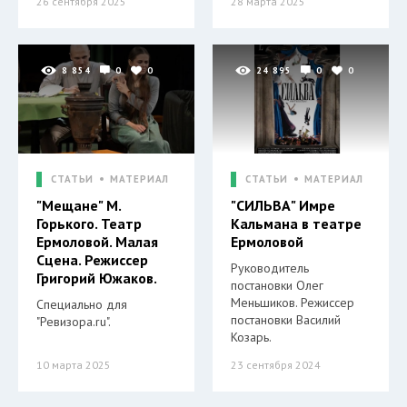
26 сентября 2025
28 марта 2025
8 854
0
0
24 895
0
0
СТАТЬИ
МАТЕРИАЛ
СТАТЬИ
МАТЕРИАЛ
"Мещане" М.
"СИЛЬВА" Имре
Горького. Театр
Кальмана в театре
Ермоловой. Малая
Ермоловой
Сцена. Режиссер
Руководитель
Григорий Южаков.
постановки Олег
Меньшиков. Режиссер
Специально для
постановки Василий
"Ревизора.ru".
Козарь.
10 марта 2025
23 сентября 2024