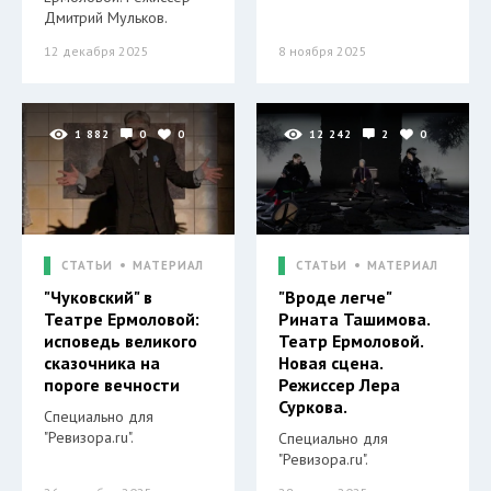
Дмитрий Мульков.
12 декабря 2025
8 ноября 2025
1 882
0
0
12 242
2
0
СТАТЬИ
МАТЕРИАЛ
СТАТЬИ
МАТЕРИАЛ
"Чуковский" в
"Вроде легче"
Театре Ермоловой:
Рината Ташимова.
исповедь великого
Театр Ермоловой.
сказочника на
Новая сцена.
пороге вечности
Режиссер Лера
Суркова.
Специально для
"Ревизора.ru".
Специально для
"Ревизора.ru".