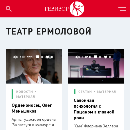
ТЕАТР ЕРМОЛОВОЙ
109 991
0
0
8 058
0
0
НОВОСТИ
СТАТЬИ
МАТЕРИАЛ
МАТЕРИАЛ
Салонная
Орденоносец Олег
психология с
Меньшиков
Пацаном в главной
роли
Артист удостоен ордена
"За заслуги в культуре и
"Сын" Флориана Зеллера