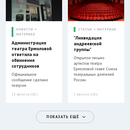
НОВОСТИ
СТАТЬИ
МАТЕРИАЛ
МАТЕРИАЛ
"Ликвидация
Администрация
андреевской
театра Ермоловой
труппы"
ответила на
Открытое письмо
обвинения
артистов театра
сотрудников
Ермоловой главе Союза
Официальное
театральных деятелей
сообщение сделано
России.
театром.
23 августа 2021
5 августа 2021
ПОКАЗАТЬ ЕЩЁ