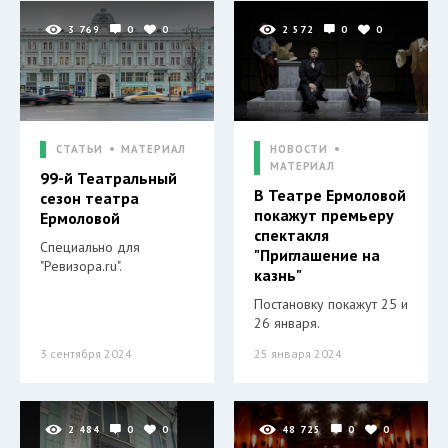
3 769
0
0
2 572
0
0
СТАТЬИ
МАТЕРИАЛ
НОВОСТИ
МАТЕРИАЛ
99-й Театральный
В Театре Ермоловой
сезон театра
покажут премьеру
Ермоловой
спектакля
Специально для
"Приглашение на
"Ревизора.ru".
казнь"
Постановку покажут 25 и
26 января.
3 сентября 2024
25 января 2024
2 484
0
0
48 725
0
0