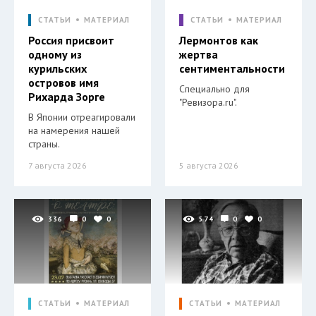
СТАТЬИ
МАТЕРИАЛ
СТАТЬИ
МАТЕРИАЛ
Россия присвоит
Лермонтов как
одному из
жертва
курильских
сентиментальности
островов имя
Специально для
Рихарда Зорге
"Ревизора.ru".
В Японии отреагировали
на намерения нашей
страны.
7 августа 2026
5 августа 2026
336
0
0
574
0
0
СТАТЬИ
МАТЕРИАЛ
СТАТЬИ
МАТЕРИАЛ