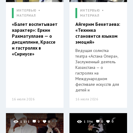
ИНТЕРВЬЮ
ИНТЕРВЬЮ
МАТЕРИАЛ
МАТЕРИАЛ
«Балет воспитывает
Айгерим Бекетаева:
характер»: Еркин
«Техника
Рахматуллаев — о
становится языком
дисциплине, Крассе
эмоций»
и гастролях в
Ведущая солистка
«Сириусе»
театра «Астана Опера»,
Заслуженный деятель
Казахстана — о
гастролях на
Международном
фестивале искусств для
детей и
16 июля 2026
16 июля 2026
1 151
0
0
1 396
0
0