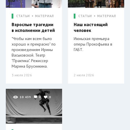
СТАТЬИ
МАТЕРИАЛ
СТАТЬИ
МАТЕРИАЛ
Взрослые трагедии
Наш настоящий
в исполнении детей
человек
"Чтобы нам всем было
Июньская премьера
хорошо и прекрасно" по
оперы Прокофьева в
произведениям Ирины
ГАБТ.
Васьковской. Театр
"Практика". Режиссер
Марина Брусникина.
3 июля 2026
2 июля 2026
10 439
0
0