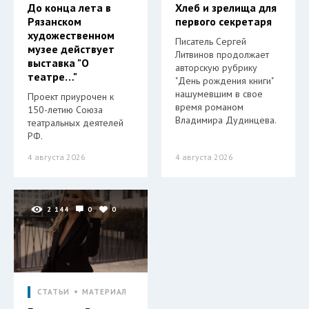
До конца лета в
Хлеб и зрелища для
Рязанском
первого секретаря
художественном
Писатель Сергей
музее действует
Литвинов продолжает
выставка "О
авторскую рубрику
театре…"
"День рождения книги"
нашумевшим в свое
Проект приурочен к
время романом
150-летию Союза
Владимира Дудинцева.
театральных деятелей
РФ.
4 августа 2026
4 августа 2026
2 144
0
0
СТАТЬИ
МАТЕРИАЛ