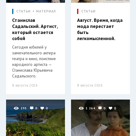
СТАТЬИ
МАТЕРИАЛ
СТАТЬИ
Станислав
Август. Время, когда
Садальский. Артист,
мода перестает
который остается
быть
собой
легкомысленной.
Сегодня юбилей у
замечательного актера
театра и кино, поистине
народного артиста —
Станислава Юрьевича
Садальского.
8 августа 2026
8 августа 2026
295
0
0
1 264
0
0