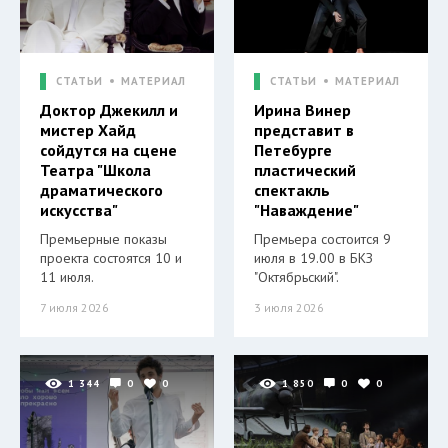
СТАТЬИ
МАТЕРИАЛ
СТАТЬИ
МАТЕРИАЛ
Доктор Джекилл и
Ирина Винер
мистер Хайд
представит в
сойдутся на сцене
Петебурге
Театра "Школа
пластический
драматического
спектакль
искусства"
"Наваждение"
Премьерные показы
Премьера состоится 9
проекта состоятся 10 и
июля в 19.00 в БКЗ
11 июля.
"Октябрьский".
7 июля 2026
3 июля 2026
1 344
0
0
1 850
0
0