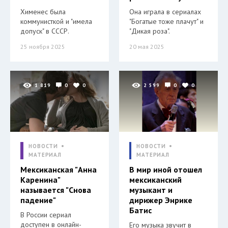
Хименес была
Она играла в сериалах
коммунисткой и "имела
"Богатые тоже плачут" и
допуск" в СССР.
"Дикая роза".
25 ноября 2025
20 мая 2025
1 819
0
0
2 599
0
0
НОВОСТИ
НОВОСТИ
МАТЕРИАЛ
МАТЕРИАЛ
Мексиканская "Анна
В мир иной отошел
Каренина"
мексиканский
называется "Снова
музыкант и
падение"
дирижер Энрике
Батис
В России сериал
доступен в онлайн-
Его музыка звучит в