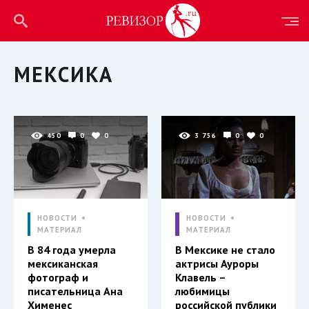
МЕКСИКА
450
0
0
3 756
0
0
НОВОСТИ
НОВОСТИ
МАТЕРИАЛ
МАТЕРИАЛ
В 84 года умерла
В Мексике не стало
мексиканская
актрисы Ауроры
фотограф и
Клавель –
писательница Ана
любимицы
Хименес
российской публики