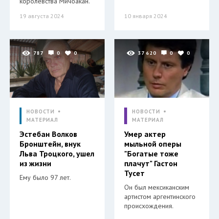
королевства Мичоакан.
19 августа 2024
10 января 2024
787
0
0
37 620
0
0
НОВОСТИ
НОВОСТИ
МАТЕРИАЛ
МАТЕРИАЛ
Эстебан Волков
Умер актер
Бронштейн, внук
мыльной оперы
Льва Троцкого, ушел
"Богатые тоже
из жизни
плачут" Гастон
Тусет
Ему было 97 лет.
Он был мексиканским
артистом аргентинского
происхождения.