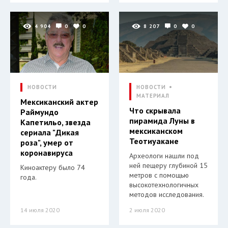
4 904
0
0
8 207
0
0
НОВОСТИ
НОВОСТИ
МАТЕРИАЛ
Мексиканский актер
Что скрывала
Раймундо
пирамида Луны в
Капетильо, звезда
мексиканском
сериала "Дикая
Теотиуакане
роза", умер от
коронавируса
Археологи нашли под
ней пещеру глубиной 15
Киноактеру было 74
метров с помощью
года.
высокотехнологичных
методов исследования.
14 июля 2020
2 июля 2020