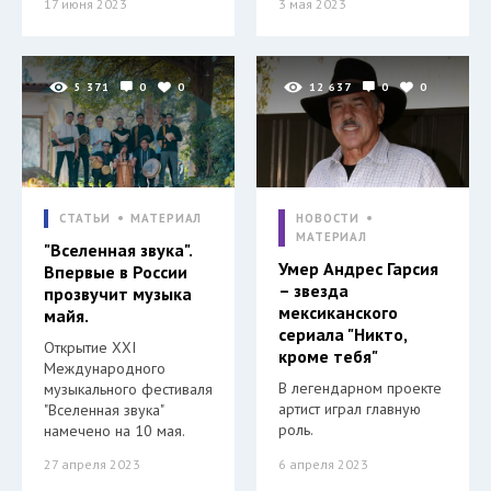
17 июня 2023
3 мая 2023
5 371
0
0
12 637
0
0
СТАТЬИ
МАТЕРИАЛ
НОВОСТИ
МАТЕРИАЛ
"Вселенная звука".
Умер Андрес Гарсия
Впервые в России
– звезда
прозвучит музыка
мексиканского
майя.
сериала "Никто,
Открытие XXI
кроме тебя"
Международного
В легендарном проекте
музыкального фестиваля
артист играл главную
"Вселенная звука"
роль.
намечено на 10 мая.
27 апреля 2023
6 апреля 2023