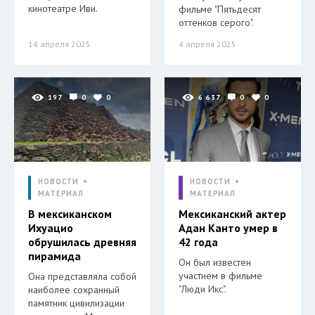
кинотеатре Иви.
фильме "Пятьдесят
оттенков серого".
14 апреля 2025
4 апреля 2025
197
0
0
6 637
0
0
НОВОСТИ
НОВОСТИ
МАТЕРИАЛ
МАТЕРИАЛ
В мексиканском
Мексиканский актер
Ихуацио
Адан Канто умер в
обрушилась древняя
42 года
пирамида
Он был известен
участием в фильме
Она представляла собой
"Люди Икс".
наиболее сохранный
памятник цивилизации