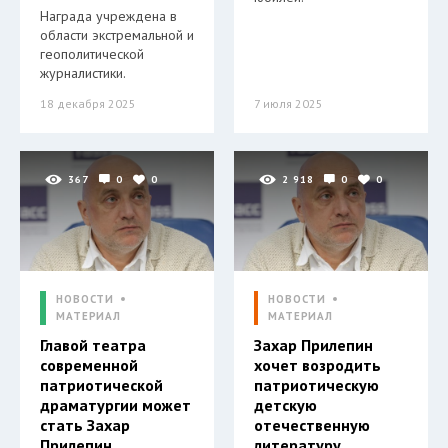
Награда учреждена в
области экстремальной и
геополитической
журналистики.
18 декабря 2025
7 июля 2025
367
0
0
2 918
0
0
НОВОСТИ
НОВОСТИ
МАТЕРИАЛ
МАТЕРИАЛ
Главой театра
Захар Прилепин
современной
хочет возродить
патриотической
патриотическую
драматургии может
детскую
стать Захар
отечественную
Прилепин
литературу