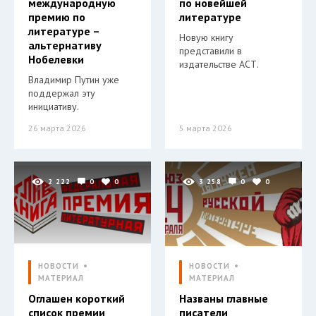
международную
по новейшей
премию по
литературе
литературе –
Новую книгу
альтернативу
представили в
Нобелевки
издательстве АСТ.
Владимир Путин уже
поддержал эту
инициативу.
26 марта 2026
5 марта 2026
2 222
0
0
3 258
0
0
НОВОСТИ
НОВОСТИ
МАТЕРИАЛ
МАТЕРИАЛ
Оглашен короткий
Названы главные
список премии
писатели