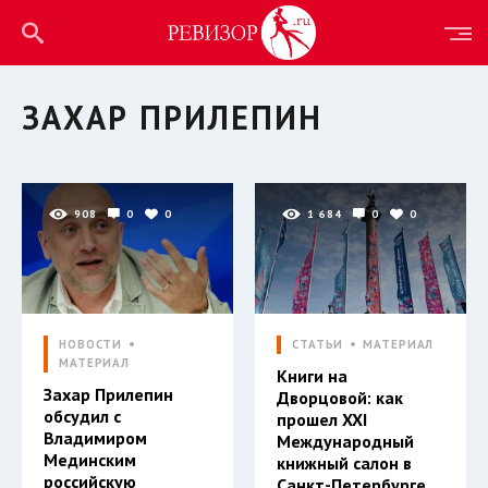
ЗАХАР ПРИЛЕПИН
908
0
0
1 684
0
0
НОВОСТИ
СТАТЬИ
МАТЕРИАЛ
МАТЕРИАЛ
Книги на
Захар Прилепин
Дворцовой: как
обсудил с
прошел XXI
Владимиром
Международный
Мединским
книжный салон в
российскую
Санкт-Петербурге