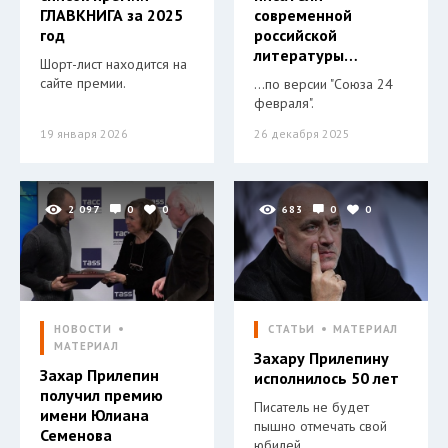
ГЛАВКНИГА за 2025
современной
год
российской
литературы…
Шорт-лист находится на
сайте премии.
…по версии "Союза 24
февраля".
19 января 2026
26 декабря 2025
2 097
0
0
683
0
0
НОВОСТИ
СТАТЬИ
МАТЕРИАЛ
МАТЕРИАЛ
Захару Прилепину
Захар Прилепин
исполнилось 50 лет
получил премию
Писатель не будет
имени Юлиана
пышно отмечать свой
Семенова
юбилей.