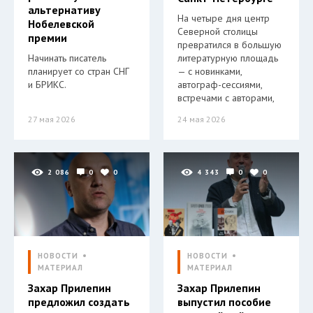
альтернативу
На четыре дня центр
Нобелевской
Северной столицы
премии
превратился в большую
Начинать писатель
литературную площадь
планирует со стран СНГ
— с новинками,
и БРИКС.
автограф-сессиями,
встречами с авторами,
27 мая 2026
24 мая 2026
2 086
0
0
4 343
0
0
НОВОСТИ
НОВОСТИ
МАТЕРИАЛ
МАТЕРИАЛ
Захар Прилепин
Захар Прилепин
предложил создать
выпустил пособие