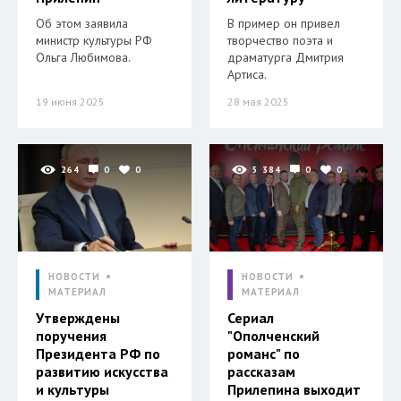
Об этом заявила
В пример он привел
министр культуры РФ
творчество поэта и
Ольга Любимова.
драматурга Дмитрия
Артиса.
19 июня 2025
28 мая 2025
264
0
0
5 384
0
0
НОВОСТИ
НОВОСТИ
МАТЕРИАЛ
МАТЕРИАЛ
Утверждены
Сериал
поручения
"Ополченский
Президента РФ по
романс" по
развитию искусства
рассказам
и культуры
Прилепина выходит