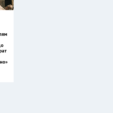
Л
лям
до
рат
ино»