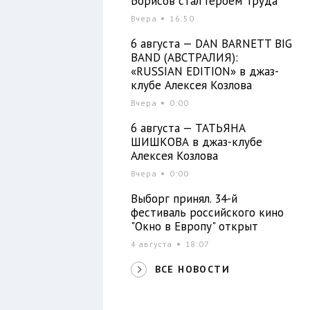
Борисов стал Героем Труда
Вчера
16:50
6 августа — DAN BARNETT BIG
BAND (АВСТРАЛИЯ):
«RUSSIAN EDITION» в джаз-
клубе Алексея Козлова
Вчера
0:00
6 августа — ТАТЬЯНА
ШИШКОВА в джаз-клубе
Алексея Козлова
Вчера
0:00
Выборг принял. 34-й
фестиваль российского кино
"Окно в Европу" открыт
4 августа
18:07
ВСЕ НОВОСТИ