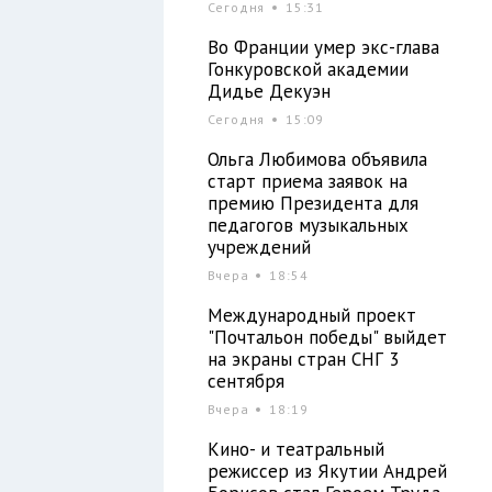
Сегодня
15:31
Во Франции умер экс-глава
Гонкуровской академии
Дидье Декуэн
Сегодня
15:09
Ольга Любимова объявила
старт приема заявок на
премию Президента для
педагогов музыкальных
учреждений
Вчера
18:54
Международный проект
"Почтальон победы" выйдет
на экраны стран СНГ 3
сентября
Вчера
18:19
Кино- и театральный
режиссер из Якутии Андрей