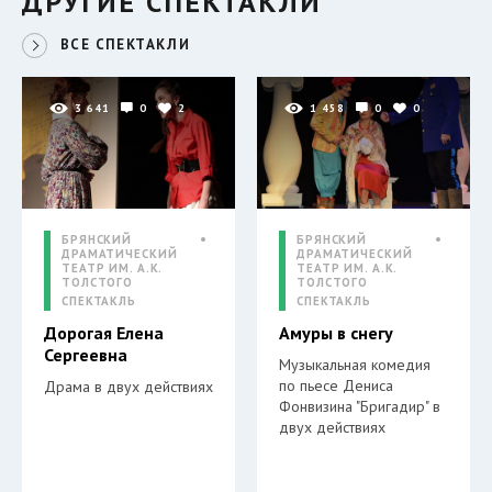
ДРУГИЕ СПЕКТАКЛИ
ВСЕ СПЕКТАКЛИ
3 641
0
2
1 458
0
0
БРЯНСКИЙ
БРЯНСКИЙ
ДРАМАТИЧЕСКИЙ
ДРАМАТИЧЕСКИЙ
ТЕАТР ИМ. А.К.
ТЕАТР ИМ. А.К.
ТОЛСТОГО
ТОЛСТОГО
СПЕКТАКЛЬ
СПЕКТАКЛЬ
Дорогая Елена
Амуры в снегу
Сергеевна
Музыкальная комедия
по пьесе Дениса
Драма в двух действиях
Фонвизина "Бригадир" в
двух действиях