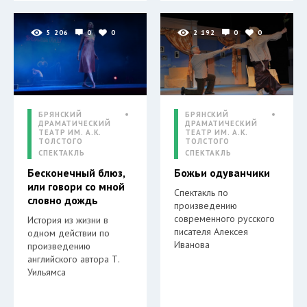
5 206
0
0
2 192
0
0
БРЯНСКИЙ
БРЯНСКИЙ
ДРАМАТИЧЕСКИЙ
ДРАМАТИЧЕСКИЙ
ТЕАТР ИМ. А.К.
ТЕАТР ИМ. А.К.
ТОЛСТОГО
ТОЛСТОГО
СПЕКТАКЛЬ
СПЕКТАКЛЬ
Бесконечный блюз,
Божьи одуванчики
или говори со мной
Спектакль по
словно дождь
произведению
современного русского
История из жизни в
писателя Алексея
одном действии по
Иванова
произведению
английского автора Т.
Уильямса