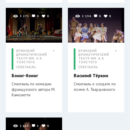
3 271
0
0
2 134
0
0
БРЯНСКИЙ
БРЯНСКИЙ
ДРАМАТИЧЕСКИЙ
ДРАМАТИЧЕСКИЙ
ТЕАТР ИМ. А.К.
ТЕАТР ИМ. А.К.
ТОЛСТОГО
ТОЛСТОГО
СПЕКТАКЛЬ
СПЕКТАКЛЬ
Боинг-боинг
Василий Тёркин
Спектакль по комедии
Спектакль о солдате по
французского автора М.
поэме А. Твардовского
Камолетти
1 669
1
0