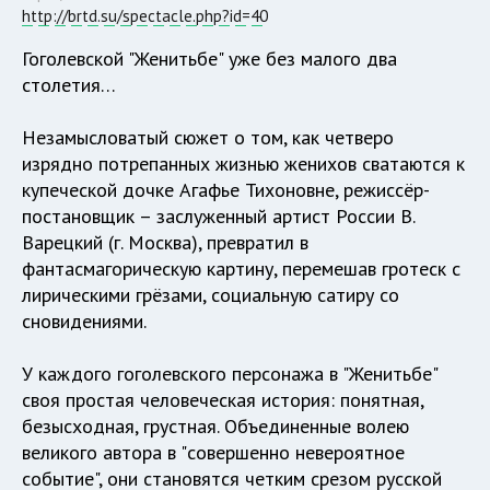
http://brtd.su/spectacle.php?id=40
Гоголевской "Женитьбе" уже без малого два
столетия…
Незамысловатый сюжет о том, как четверо
изрядно потрепанных жизнью женихов сватаются к
купеческой дочке Агафье Тихоновне, режиссёр-
постановщик – заслуженный артист России В.
Варецкий (г. Москва), превратил в
фантасмагорическую картину, перемешав гротеск с
лирическими грёзами, социальную сатиру со
сновидениями.
У каждого гоголевского персонажа в "Женитьбе"
своя простая человеческая история: понятная,
безысходная, грустная. Объединенные волею
великого автора в "совершенно невероятное
событие", они становятся четким срезом русской