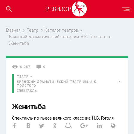
Главная
Театр
Каталог театров
Брянский драматический театр им. А.К. Толстого
Женитьба
6 087
0
ТЕАТР
БРЯНСКИЙ ДРАМАТИЧЕСКИЙ ТЕАТР ИМ. А.К.
ТОЛСТОГО
СПЕКТАКЛЬ
Женитьба
Спектакль по пьесе великого классика Н.В. Гоголя