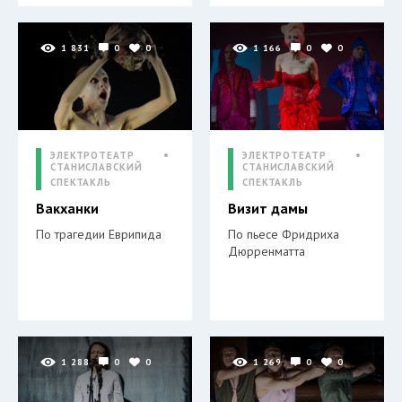
1 831
0
0
1 166
0
0
ЭЛЕКТРОТЕАТР
ЭЛЕКТРОТЕАТР
СТАНИСЛАВСКИЙ
СТАНИСЛАВСКИЙ
СПЕКТАКЛЬ
СПЕКТАКЛЬ
Вакханки
Визит дамы
По трагедии Еврипида
По пьесе Фридриха
Дюрренматта
1 288
0
0
1 269
0
0