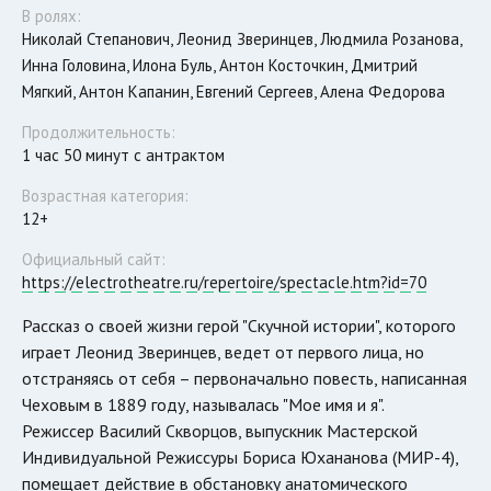
В ролях:
Николай Степанович, Леонид Зверинцев, Людмила Розанова,
Инна Головина, Илона Буль, Антон Косточкин, Дмитрий
Мягкий, Антон Капанин, Евгений Сергеев, Алена Федорова
Продолжительность:
1 час 50 минут с антрактом
Возрастная категория:
12+
Официальный сайт:
https://electrotheatre.ru/repertoire/spectacle.htm?id=70
Рассказ о своей жизни герой "Скучной истории", которого
играет Леонид Зверинцев, ведет от первого лица, но
отстраняясь от себя – первоначально повесть, написанная
Чеховым в 1889 году, называлась "Мое имя и я".
Режиссер Василий Скворцов, выпускник Мастерской
Индивидуальной Режиссуры Бориса Юхананова (МИР-4),
помещает действие в обстановку анатомического