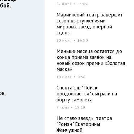
27 июля
13:05
бой.
Мариинский театр завершит
сезон выступлениями
мировых звезд оперной
сцены
20 июля
16:50
Меньше месяца остается до
конца приема заявок на
новый сезон премии «Золотая
маска»
10 июля
0:56
Спектакль "Поиск
ов,
продолжается" сыграли на
борту самолета
7 июля
18:19
Не стало звезды театра
"Ромэн" Екатерины
Жемчужной