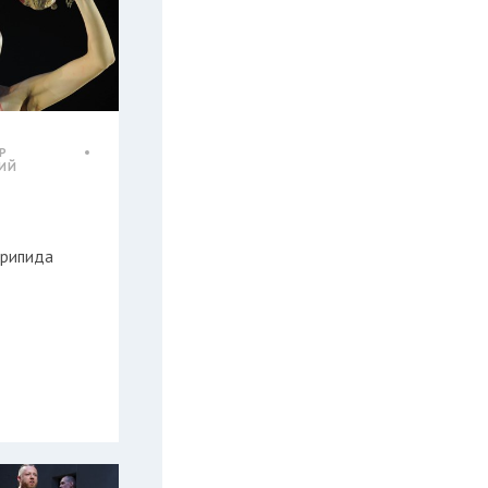
Р
КИЙ
врипида