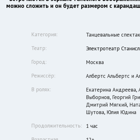
можно сложить и он будет размером с карандаш.
Категория:
Танцевальные спекта
Театр:
Электротеатр Станисл
Город:
Москва
Режиссёр:
Албертс Альбертс и А
В ролях:
Екатерина Андреева, 
Выборнов, Георгий Гр
Дмитрий Мягкий, Ната
Шутова, Юлия Юдина
Продолжительность:
1 час
Возрастная
12+