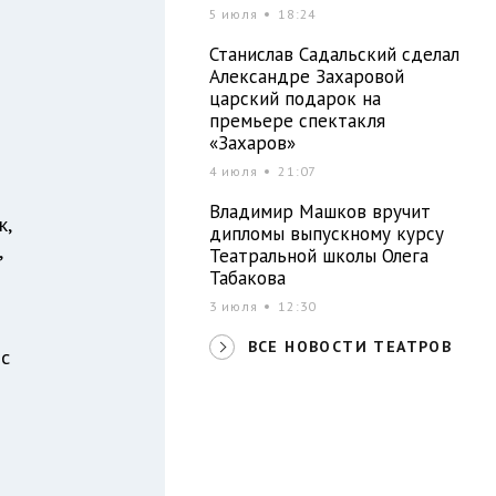
5 июля
18:24
Станислав Садальский сделал
Александре Захаровой
царский подарок на
премьере спектакля
«Захаров»
4 июля
21:07
Владимир Машков вручит
к,
дипломы выпускному курсу
,
Театральной школы Олега
Табакова
3 июля
12:30
ВСЕ НОВОСТИ ТЕАТРОВ
 с