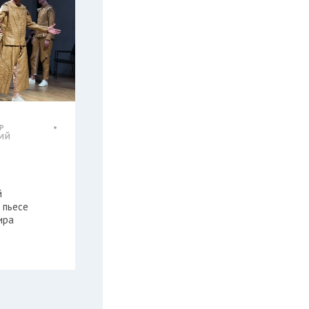
Р
КИЙ
й
 пьесе
ира