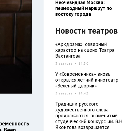
Неочевидная Москва:
пешеходный маршрут по
востоку города
Новости театров
«Архдрама»: северный
характер на сцене Театра
Вахтангова
3 августа
14:50
У «Современника» вновь
открылся летний кинотеатр
«Зелёный дворик»
3 августа
14:42
Традиции русского
художественного слова
продолжаются: знаменитый
студенческий конкурс им. В.Н.
временность
Яхонтова возвращается
. Веер