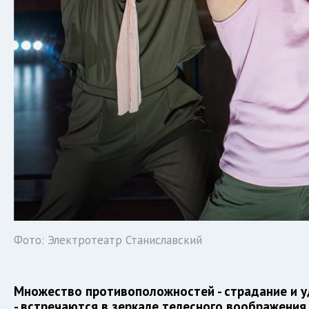
Фото: Электротеатр Станиславский
Множество противоположностей - страдание и у
- встречаются в зеркале телесного воображения.