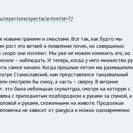
ru/repertoire/spectacle.htm?id=72
 новыми гранями и смыслами. Все так, как будто мы
м рост его ветвей и появление почек, но совершенно
к скоро они поспеют. Мы уже не можем изменить его, но
есное – наблюдать. И теперь, когда у него множество ру
нить самое начало. Когда прошлым летом мы размышляли
еатре Станиславский, нам представлялся танцевальный
ели смотрели бы снизу, а часть – сверху. В витрине
: это была небольшая скульптура, смотря на которую с
века с приподнятым подбородком и руками за спиной, а
 головой и руками, сложенными на животе. Продолжая
человечка не зависит от ракурса и можно одновременно