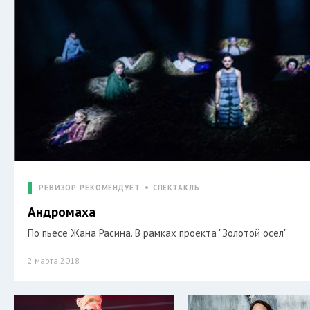
РЕВИЗОР РЕКОМЕНДУЕТ
СПЕКТАКЛЬ
Андромаха
По пьесе Жана Расина. В рамках проекта "Золотой осел"
2 марта 2018