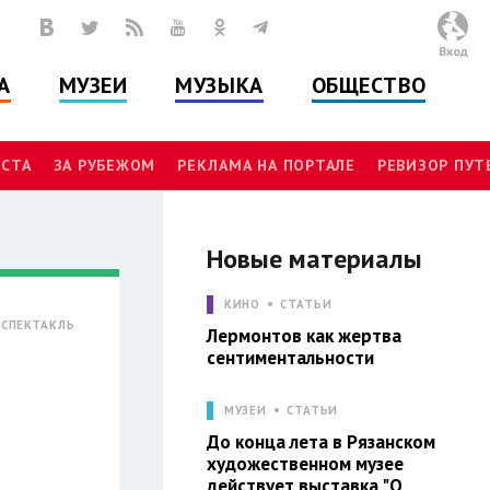
Вход
А
МУЗЕИ
МУЗЫКА
ОБЩЕСТВО
СТА
ЗА РУБЕЖОМ
РЕКЛАМА НА ПОРТАЛЕ
РЕВИЗОР ПУ
Новые материалы
КИНО
СТАТЬИ
СПЕКТАКЛЬ
Лермонтов как жертва
сентиментальности
МУЗЕИ
СТАТЬИ
До конца лета в Рязанском
художественном музее
действует выставка "О