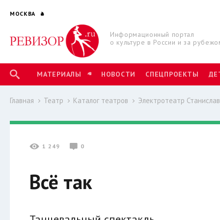
МОСКВА
Информационный портал
о культуре в России и за рубежо
МАТЕРИАЛЫ
НОВОСТИ
СПЕЦПРОЕКТЫ
ДЕ
Главная
Театр
Каталог театров
Электротеатр Станислав
1 249
0
Всё так
Танцевальный спектакль