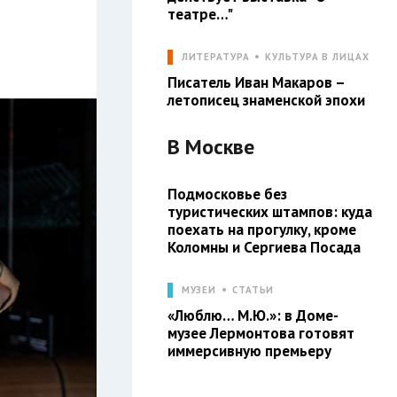
театре…"
ЛИТЕРАТУРА
КУЛЬТУРА В ЛИЦАХ
Писатель Иван Макаров –
летописец знаменской эпохи
В
Москве
Подмосковье без
туристических штампов: куда
поехать на прогулку, кроме
Коломны и Сергиева Посада
МУЗЕИ
СТАТЬИ
«Люблю… М.Ю.»: в Доме-
музее Лермонтова готовят
иммерсивную премьеру