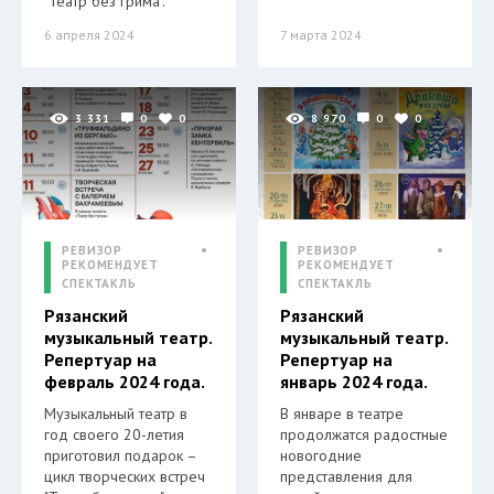
"Театр без грима".
6 апреля 2024
7 марта 2024
3 331
0
0
8 970
0
0
РЕВИЗОР
РЕВИЗОР
РЕКОМЕНДУЕТ
РЕКОМЕНДУЕТ
СПЕКТАКЛЬ
СПЕКТАКЛЬ
Рязанский
Рязанский
музыкальный театр.
музыкальный театр.
Репертуар на
Репертуар на
февраль 2024 года.
январь 2024 года.
Музыкальный театр в
В январе в театре
год своего 20-летия
продолжатся радостные
приготовил подарок –
новогодние
цикл творческих встреч
представления для