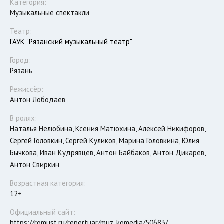
Категория:
Музыкальные спектакли
Театр:
ГАУК "Рязанский музыкальный театр"
Город:
Рязань
Режиссёр:
Антон Лободаев
В ролях:
Наталья Нелюбина, Ксения Матюхина, Алексей Никифоров,
Сергей Головкин, Сергей Куликов, Марина Головкина, Юлия
Бычкова, Иван Кудрявцев, Антон Байбаков, Антон Дикарев,
Антон Свиркин
Возрастная категория:
12+
Официальный сайт:
https://romust.ru/repertuar/muz_komedia/50683/