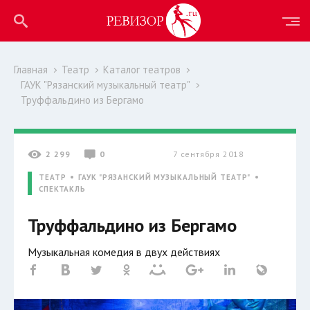
Главная
Театр
Каталог театров
ГАУК "Рязанский музыкальный театр"
Труффальдино из Бергамо
2 299
0
7 сентября 2018
ТЕАТР
ГАУК "РЯЗАНСКИЙ МУЗЫКАЛЬНЫЙ ТЕАТР"
СПЕКТАКЛЬ
Труффальдино из Бергамо
Музыкальная комедия в двух действиях