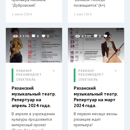
"Дубровский".
посвящается" (6+).
1 июня 2024
1 мая 2024
3 570
0
0
6 509
0
0
РЕВИЗОР
РЕВИЗОР
РЕКОМЕНДУЕТ
РЕКОМЕНДУЕТ
СПЕКТАКЛЬ
СПЕКТАКЛЬ
Рязанский
Рязанский
музыкальный театр.
музыкальный театр.
Репертуар на
Репертуар на март
апрель 2024 года.
2024 года.
В апреле в учреждении
В первом месяце весны
культуры продолжится
рязанцев ждет
интересный проект
премьера!