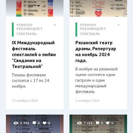
РЕВИЗОР
РЕВИЗОР
РЕКОМЕНДУЕТ
РЕКОМЕНДУЕТ
СПЕКТАКЛЬ
СПЕКТАКЛЬ
IX Международный
Рязанский театр
фестиваль
драмы. Репертуар
спектаклей о любви
на ноябрь 2024
"Свидания на
года.
Театральной"
В ноябре на рязанской
сцене состоятся одни
Показы фестиваля
гастроли и один
состоятся с 17 по 24
международный
ноября.
фестиваль.
17 ноября 2024
2 ноября 2024
3 935
0
0
7 265
0
0