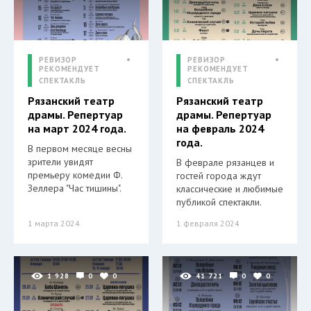
РЕВИЗОР
РЕВИЗОР
РЕКОМЕНДУЕТ
РЕКОМЕНДУЕТ
СПЕКТАКЛЬ
СПЕКТАКЛЬ
Рязанский театр
Рязанский театр
драмы. Репертуар
драмы. Репертуар
на март 2024 года.
на февраль 2024
года.
В первом месяце весны
зрители увидят
В феврале рязанцев и
премьеру комедии Ф.
гостей города ждут
Зеллера "Час тишины".
классические и любимые
публикой спектакли.
1 марта 2024
1 февраля 2024
1 928
0
0
41 721
0
0