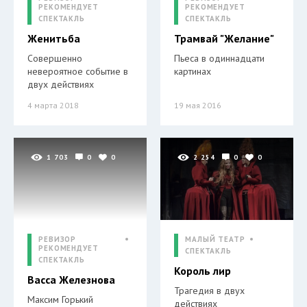
РЕКОМЕНДУЕТ
РЕКОМЕНДУЕТ
СПЕКТАКЛЬ
СПЕКТАКЛЬ
Женитьба
Трамвай "Желание"
Совершенно
Пьеса в одиннадцати
невероятное событие в
картинах
двух действиях
4 марта 2018
19 мая 2016
1 703
0
0
2 254
0
0
РЕВИЗОР
МАЛЫЙ ТЕАТР
РЕКОМЕНДУЕТ
СПЕКТАКЛЬ
СПЕКТАКЛЬ
Король лир
Васса Железнова
Трагедия в двух
Максим Горький
действиях