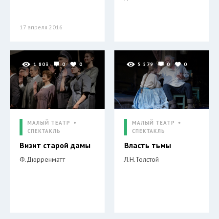
17 апреля 2016
1 803
0
0
5 579
0
0
МАЛЫЙ ТЕАТР
МАЛЫЙ ТЕАТР
СПЕКТАКЛЬ
СПЕКТАКЛЬ
Визит старой дамы
Власть тьмы
Ф.Дюрренматт
Л.Н.Толстой