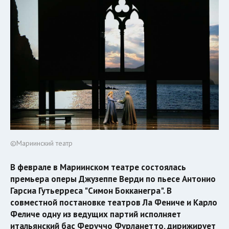
©Мариинский театр
В феврале в Мариинском театре состоялась
премьера оперы Джузеппе Верди по пьесе Антонио
Гарсиа Гутьерреса "Симон Бокканегра". В
совместной постановке театров Ла Фениче и Карло
Феличе одну из ведущих партий исполняет
итальянский бас Феруччо Фурланетто, дирижирует