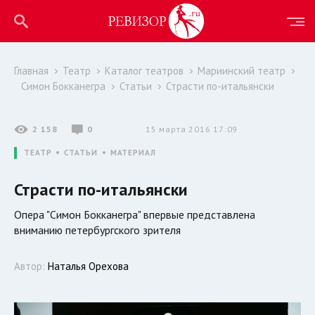
Главная
Театр
Каталог театров
Мариинский театр
Симон Бокканегра
Статьи
Страсти по-итальянски
2 158
0
15 марта 2016 17:09
ТЕАТР
СТАТЬИ
МАТЕРИАЛ
Страсти по-итальянски
Опера "Симон Бокканегра" впервые представлена
вниманию петербургского зрителя
Автор:
Наталья Орехова