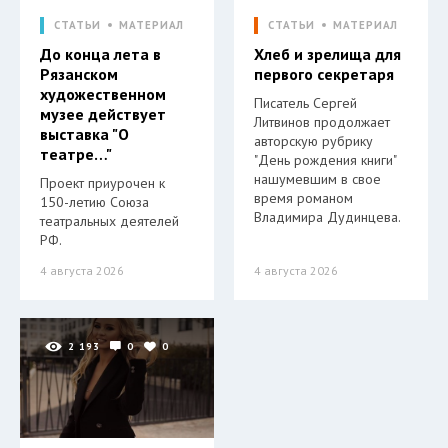
СТАТЬИ
МАТЕРИАЛ
СТАТЬИ
МАТЕРИАЛ
До конца лета в
Хлеб и зрелища для
Рязанском
первого секретаря
художественном
Писатель Сергей
музее действует
Литвинов продолжает
выставка "О
авторскую рубрику
театре…"
"День рождения книги"
нашумевшим в свое
Проект приурочен к
время романом
150-летию Союза
Владимира Дудинцева.
театральных деятелей
РФ.
4 августа 2026
4 августа 2026
2 193
0
0