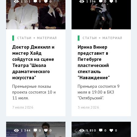
1 151
0
0
1 396
0
0
СТАТЬИ
МАТЕРИАЛ
СТАТЬИ
МАТЕРИАЛ
Доктор Джекилл и
Ирина Винер
мистер Хайд
представит в
сойдутся на сцене
Петебурге
Театра "Школа
пластический
драматического
спектакль
искусства"
"Наваждение"
Премьерные показы
Премьера состоится 9
проекта состоятся 10 и
июля в 19.00 в БКЗ
11 июля.
"Октябрьский".
7 июля 2026
3 июля 2026
1 344
0
0
1 850
0
0