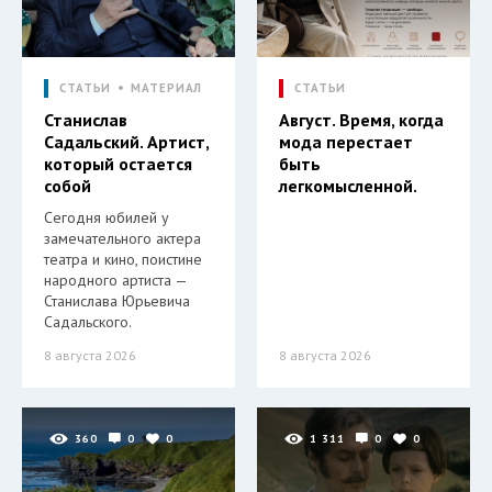
СТАТЬИ
МАТЕРИАЛ
СТАТЬИ
Станислав
Август. Время, когда
Садальский. Артист,
мода перестает
который остается
быть
собой
легкомысленной.
Сегодня юбилей у
замечательного актера
театра и кино, поистине
народного артиста —
Станислава Юрьевича
Садальского.
8 августа 2026
8 августа 2026
360
0
0
1 311
0
0