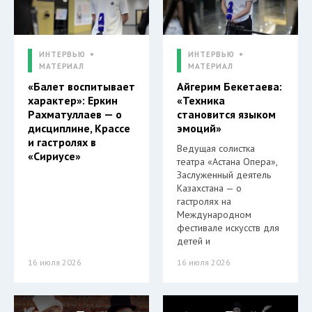
ИНТЕРВЬЮ
ИНТЕРВЬЮ
МАТЕРИАЛ
МАТЕРИАЛ
«Балет воспитывает
Айгерим Бекетаева:
характер»: Еркин
«Техника
Рахматуллаев — о
становится языком
дисциплине, Крассе
эмоций»
и гастролях в
Ведущая солистка
«Сириусе»
театра «Астана Опера»,
Заслуженный деятель
Казахстана — о
гастролях на
Международном
фестивале искусств для
детей и
16 июля 2026
16 июля 2026