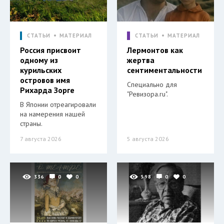
СТАТЬИ
МАТЕРИАЛ
СТАТЬИ
МАТЕРИАЛ
Россия присвоит
Лермонтов как
одному из
жертва
курильских
сентиментальности
островов имя
Специально для
Рихарда Зорге
"Ревизора.ru".
В Японии отреагировали
на намерения нашей
страны.
7 августа 2026
5 августа 2026
336
0
0
598
0
0