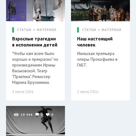
СТАТЬИ
МАТЕРИАЛ
СТАТЬИ
МАТЕРИАЛ
Взрослые трагедии
Наш настоящий
в исполнении детей
человек
"Чтобы нам всем было
Июньская премьера
хорошо и прекрасно" по
оперы Прокофьева в
произведениям Ирины
ГАБТ.
Васьковской. Театр
"Практика". Режиссер
Марина Брусникина.
3 июля 2026
2 июля 2026
10 444
0
0