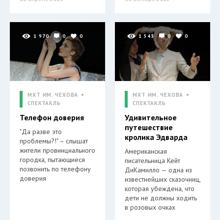
1 970
0
0
1 543
0
0
МХТ ИМ. ЧЕХОВА
МХТ ИМ. ЧЕХОВА
СПЕКТАКЛЬ
СПЕКТАКЛЬ
Телефон доверия
Удивительное
путешествие
"Да разве это
кролика Эдварда
проблемы?!" – слышат
жители провинциального
Американская
городка, пытающиеся
писательница Кейт
позвонить по телефону
ДиКамилло — одна из
доверия
известнейших сказочниц,
которая убеждена, что
дети не должны ходить
в розовых очках