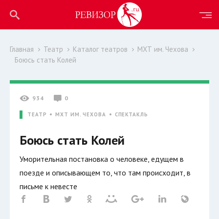
Главная
Театр
Каталог театров
МХТ им. Чехова
Боюсь стать Колей
934
0
ТЕАТР
МХТ ИМ. ЧЕХОВА
СПЕКТАКЛЬ
Боюсь стать Колей
Уморительная постановка о человеке, едущем в
поезде и описывающем то, что там происходит, в
письме к невесте