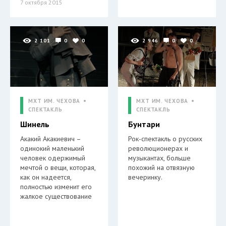
7 октября 2015
2 101
0
0
2 946
0
0
МХТ ИМ. ЧЕХОВА
МХТ ИМ. ЧЕХОВА
СПЕКТАКЛЬ
СПЕКТАКЛЬ
Шинель
Бунтари
Акакий Акакиевич –
Рок-спектакль о русских
одинокий маленький
революционерах и
человек одержимый
музыкантах, больше
мечтой о вещи, которая,
похожий на отвязную
как он надеется,
вечеринку.
полностью изменит его
жалкое существование