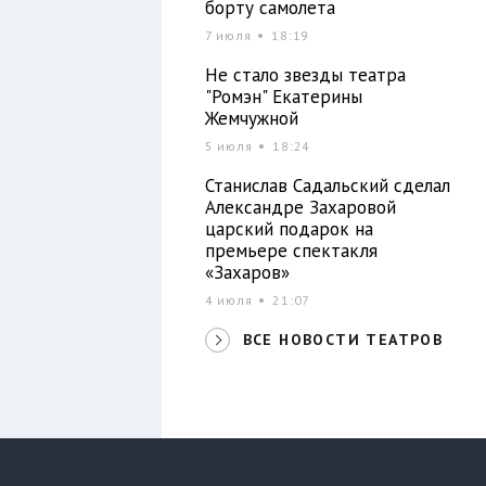
борту самолета
7 июля
18:19
Не стало звезды театра
"Ромэн" Екатерины
Жемчужной
5 июля
18:24
Станислав Садальский сделал
Александре Захаровой
царский подарок на
премьере спектакля
«Захаров»
4 июля
21:07
ВСЕ НОВОСТИ ТЕАТРОВ