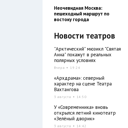
Неочевидная Москва:
пешеходный маршрут по
востоку города
Новости театров
"Арктический" мюзикл "Святая
Анна" покажут в реальных
полярных условиях
Вчера
19:24
«Архдрама»: северный
характер на сцене Театра
Вахтангова
3 августа
14:50
У «Современника» вновь
открылся летний кинотеатр
«Зелёный дворик»
3 августа
14:42