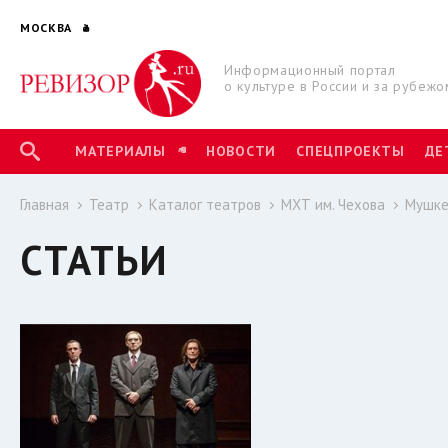
МОСКВА
Информационный портал
о культуре в России и за рубежо
МАТЕРИАЛЫ
НОВОСТИ
СПЕЦПРОЕКТЫ
ДЕ
Главная
Театр
Каталог театров
МХТ им. Чехова
Мушкет
СТАТЬИ