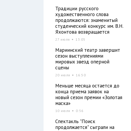
Традиции русского
художественного слова
продолжаются: знаменитый
студенческий конкурс им. В.Н.
Яхонтова возвращается
27 июля
13:05
Мариинский театр завершит
сезон выступлениями
мировых звезд оперной
сцены
20 июля
16:50
Меньше месяца остается до
конца приема заявок на
новый сезон премии «Золотая
маска»
10 июля
0:56
Спектакль "Поиск
продолжается" сыграли на