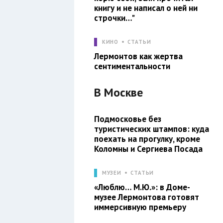
книгу и не написал о ней ни
строчки…"
КИНО
СТАТЬИ
Лермонтов как жертва
сентиментальности
В
Москве
Подмосковье без
туристических штампов: куда
поехать на прогулку, кроме
Коломны и Сергиева Посада
МУЗЕИ
СТАТЬИ
«Люблю… М.Ю.»: в Доме-
музее Лермонтова готовят
иммерсивную премьеру