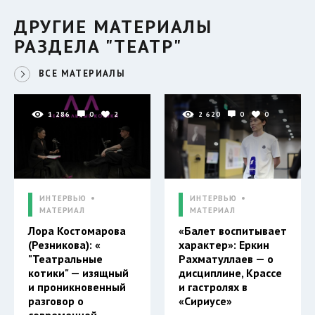
ДРУГИЕ МАТЕРИАЛЫ
РАЗДЕЛА "ТЕАТР"
ВСЕ МАТЕРИАЛЫ
1 286
0
2
2 620
0
0
ИНТЕРВЬЮ
ИНТЕРВЬЮ
МАТЕРИАЛ
МАТЕРИАЛ
Лора Костомарова
«Балет воспитывает
(Резникова): «
характер»: Еркин
"Театральные
Рахматуллаев — о
котики" — изящный
дисциплине, Крассе
и проникновенный
и гастролях в
разговор о
«Сириусе»