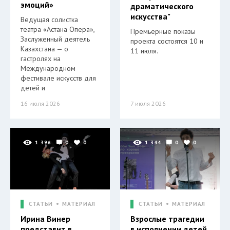
эмоций»
драматического
искусства"
Ведущая солистка
театра «Астана Опера»,
Премьерные показы
Заслуженный деятель
проекта состоятся 10 и
Казахстана — о
11 июля.
гастролях на
Международном
фестивале искусств для
детей и
16 июля 2026
7 июля 2026
1 396
0
0
1 344
0
0
СТАТЬИ
МАТЕРИАЛ
СТАТЬИ
МАТЕРИАЛ
Ирина Винер
Взрослые трагедии
представит в
в исполнении детей