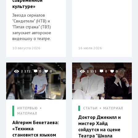
современной
культуре»
Звезда сериалов
"Свидетели" (НТВ) и
"Пятая стража" (ТВ3)
запускает авторское
видеошоу о театре.
10 августа 2026
16 июля 2026
2 172
0
0
1 151
0
0
ИНТЕРВЬЮ
СТАТЬИ
МАТЕРИАЛ
МАТЕРИАЛ
Доктор Джекилл и
Айгерим Бекетаева:
мистер Хайд
«Техника
сойдутся на сцене
становится языком
Театра "Школа