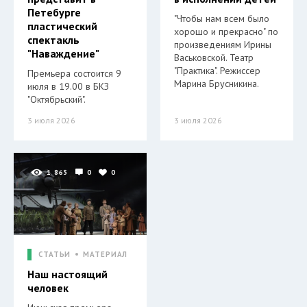
Петебурге
"Чтобы нам всем было
пластический
хорошо и прекрасно" по
спектакль
произведениям Ирины
"Наваждение"
Васьковской. Театр
"Практика". Режиссер
Премьера состоится 9
Марина Брусникина.
июля в 19.00 в БКЗ
"Октябрьский".
3 июля 2026
3 июля 2026
1 865
0
0
СТАТЬИ
МАТЕРИАЛ
Наш настоящий
человек