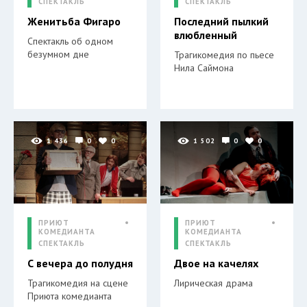
СПЕКТАКЛЬ
СПЕКТАКЛЬ
Женитьба Фигаро
Последний пылкий
влюбленный
Спектакль об одном
безумном дне
Трагикомедия по пьесе
Нила Саймона
1 436
0
0
1 502
0
0
ПРИЮТ
ПРИЮТ
КОМЕДИАНТА
КОМЕДИАНТА
СПЕКТАКЛЬ
СПЕКТАКЛЬ
С вечера до полудня
Двое на качелях
Трагикомедия на сцене
Лирическая драма
Приюта комедианта