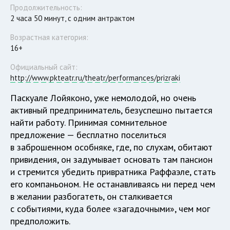
Продолжительность:
2 часа 50 минут, с одним антрактом
Возрастная категория:
16+
Официальный сайт:
http://www.pkteatr.ru/theatr/performances/prizraki
Паскуале Лойяконо, уже немолодой, но очень
активный предприниматель, безуспешно пытается
найти работу. Принимая сомнительное
предложение — бесплатно поселиться
в заброшенном особняке, где, по слухам, обитают
привидения, он задумывает основать там пансион
и стремится убедить привратника Раффаэле, стать
его компаньоном. Не останавливаясь ни перед чем
в желании разбогатеть, он сталкивается
с событиями, куда более «загадочными», чем мог
предположить.