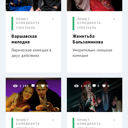
ПРИЮТ
ПРИЮТ
КОМЕДИАНТА
КОМЕДИАНТА
СПЕКТАКЛЬ
СПЕКТАКЛЬ
Варшавская
Женитьба
мелодия
Бальзаминова
Лирическая комедия в
Уморительно смешная
двух действиях
комедия
1 288
0
0
1 454
0
0
ПРИЮТ
ПРИЮТ
КОМЕДИАНТА
КОМЕДИАНТА