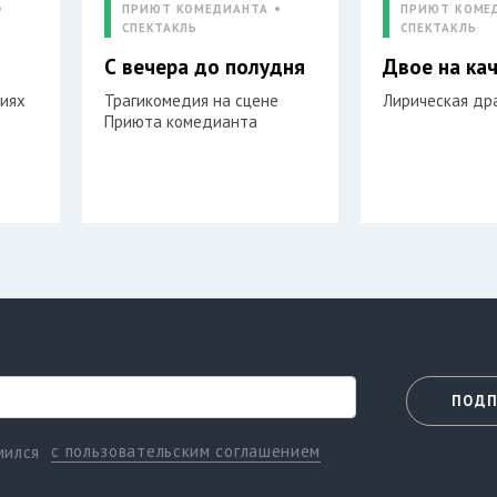
ПРИЮТ КОМЕДИАНТА
ПРИЮТ КОМЕ
СПЕКТАКЛЬ
СПЕКТАКЛЬ
С вечера до полудня
Двое на ка
виях
Трагикомедия на сцене
Лирическая др
Приюта комедианта
ПОДП
с пользовательским соглашением
мился