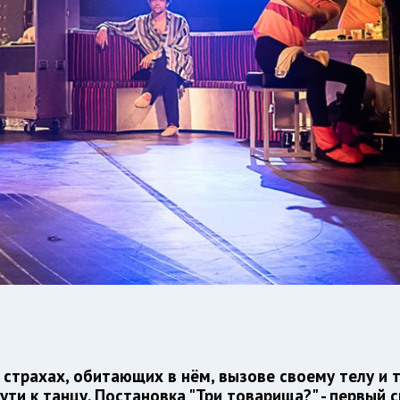
 страхах, обитающих в нём, вызове своему телу и 
ти к танцу. Постановка "Три товарища?" - первый с