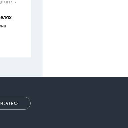
ДИАНТА
челях
ама
ИСАТЬСЯ