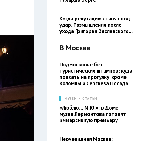
Когда репутацию ставят под
удар. Размышления после
ухода Григория Заславского...
В
Москве
Подмосковье без
туристических штампов: куда
поехать на прогулку, кроме
Коломны и Сергиева Посада
МУЗЕИ
СТАТЬИ
«Люблю… М.Ю.»: в Доме-
музее Лермонтова готовят
иммерсивную премьеру
Неочевидная Москва: