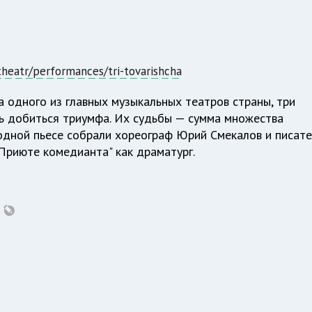
theatr/performances/tri-tovarishcha
 одного из главных музыкальных театров страны, три
ь добиться триумфа. Их судьбы — сумма множества
одной пьесе собрали хореограф Юрий Смекалов и писате
Приюте комедианта" как драматург.