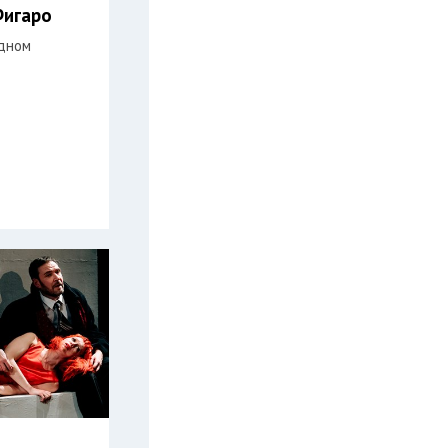
Фигаро
одном