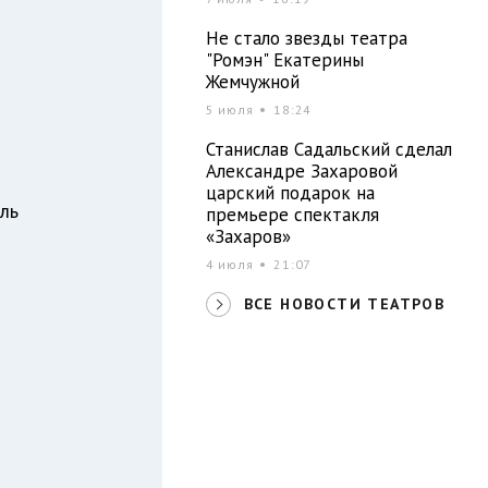
Не стало звезды театра
"Ромэн" Екатерины
Жемчужной
5 июля
18:24
Станислав Садальский сделал
Александре Захаровой
царский подарок на
ль
премьере спектакля
«Захаров»
4 июля
21:07
ВСЕ НОВОСТИ ТЕАТРОВ