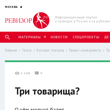
МОСКВА
Информационный портал
о культуре в России и за рубежо
МАТЕРИАЛЫ
НОВОСТИ
СПЕЦПРОЕКТЫ
ДЕ
Главная
Театр
Каталог театров
Приют комедианта
Тр
1 168
0
Три товарища?
О чём молчит балет