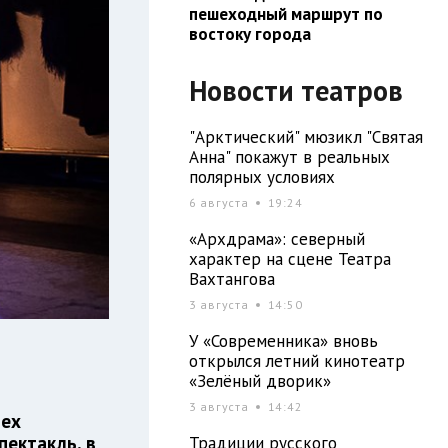
пешеходный маршрут по
востоку города
Новости театров
"Арктический" мюзикл "Святая
Анна" покажут в реальных
полярных условиях
6 августа
19:24
«Архдрама»: северный
характер на сцене Театра
Вахтангова
3 августа
14:50
У «Современника» вновь
открылся летний кинотеатр
«Зелёный дворик»
3 августа
14:42
тех
пектакль, в
Традиции русского