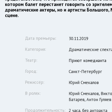
котором балет перестанет говорить со зрителем
драматические актеры, но и артисты Большого, 
сцене.
Дата премьеры:
30.11.2019
Категория:
Драматические спект
Театр:
Приют комедианта
Город:
Санкт-Петербург
Режиссёр:
Юрий Смекалов
В ролях:
Юрий Смекалов, Викто
Батарев, Антон Гуляев
Продолжительность:
2 часа, без антракта