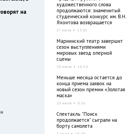
художественного слова
продолжаются: знаменитый
говорят на
студенческий конкурс им. В.Н.
Яхонтова возвращается
27 июля
13:05
Мариинский театр завершит
сезон выступлениями
мировых звезд оперной
сцены
20 июля
16:50
Меньше месяца остается до
конца приема заявок на
новый сезон премии «Золотая
маска»
10 июля
0:56
ан
Спектакль "Поиск
продолжается" сыграли на
борту самолета
7 июля
18:19