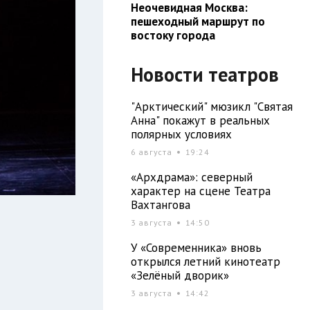
Неочевидная Москва:
пешеходный маршрут по
востоку города
Новости театров
"Арктический" мюзикл "Святая
Анна" покажут в реальных
полярных условиях
6 августа
19:24
«Архдрама»: северный
характер на сцене Театра
Вахтангова
3 августа
14:50
У «Современника» вновь
открылся летний кинотеатр
«Зелёный дворик»
3 августа
14:42