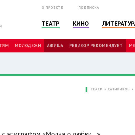
О ПРОЕКТЕ
ПОДПИСКА
ТЕАТР
КИНО
ЛИТЕРАТУР
м
ТЯМ
МОЛОДЕЖИ
АФИША
РЕВИЗОР РЕКОМЕНДУЕТ
МЕ
ТЕАТР
САТИРИКОН
ях с эпиграфом «Молча о любви…»