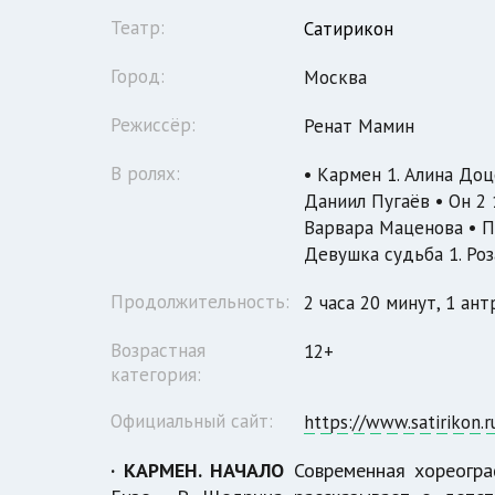
Театр:
Сатирикон
Город:
Москва
Режиссёр:
Ренат Мамин
В ролях:
• Кармен 1. Алина Доц
Даниил Пугаёв • Он 2 
Варвара Маценова • П
Девушка судьба 1. Роз
Продолжительность:
2 часа 20 минут, 1 ант
Возрастная
12+
категория:
Официальный сайт:
https://www.satirikon.
· КАРМЕН. НАЧАЛО
Современная хореогра