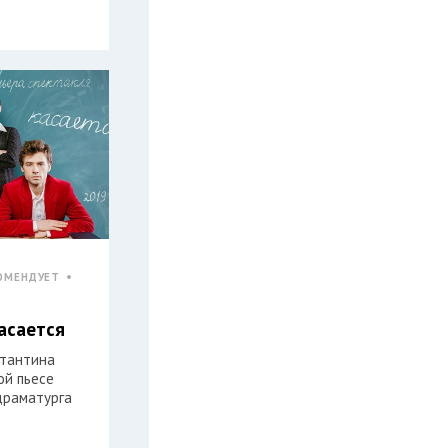
ОМЕНДУЕТ
касается
стантина
ой пьесе
драматурга