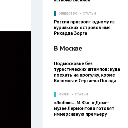
ОБЩЕСТВО
СТАТЬИ
Россия присвоит одному из
курильских островов имя
Рихарда Зорге
В
Москве
Подмосковье без
туристических штампов: куда
поехать на прогулку, кроме
Коломны и Сергиева Посада
МУЗЕИ
СТАТЬИ
«Люблю… М.Ю.»: в Доме-
музее Лермонтова готовят
иммерсивную премьеру