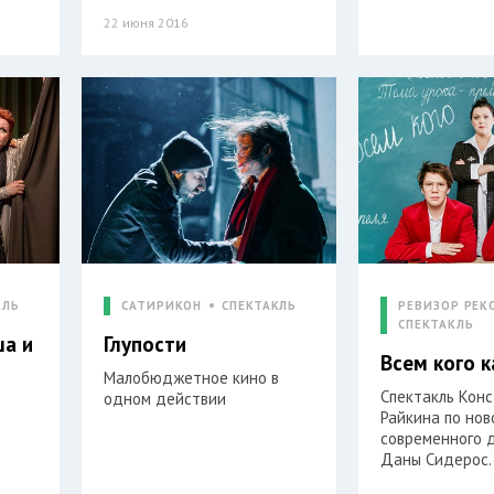
22 июня 2016
КЛЬ
САТИРИКОН
СПЕКТАКЛЬ
РЕВИЗОР РЕК
СПЕКТАКЛЬ
ша и
Глупости
Всем кого 
Малобюджетное кино в
Спектакль Кон
одном действии
Райкина по нов
современного 
Даны Сидерос.