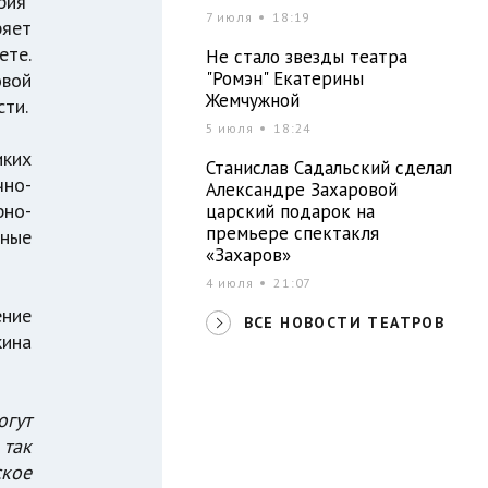
ория
7 июля
18:19
яет
ете.
Не стало звезды театра
"Ромэн" Екатерины
овой
Жемчужной
сти.
5 июля
18:24
иких
Станислав Садальский сделал
чно-
Александре Захаровой
рно-
царский подарок на
премьере спектакля
вные
«Захаров»
4 июля
21:07
ние
ВСЕ НОВОСТИ ТЕАТРОВ
кина
огут
 так
кое