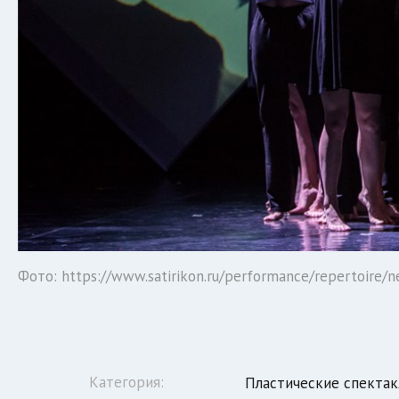
Фото: https://www.satirikon.ru/performance/repertoire/n
Категория:
Пластические спектак