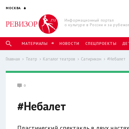
МОСКВА
Информационный портал
о культуре в России и за рубежо
МАТЕРИАЛЫ
НОВОСТИ
СПЕЦПРОЕКТЫ
ДЕ
Главная
Театр
Каталог театров
Сатирикон
#Небалет
0
#Небалет
Пластический спектакль в двух част