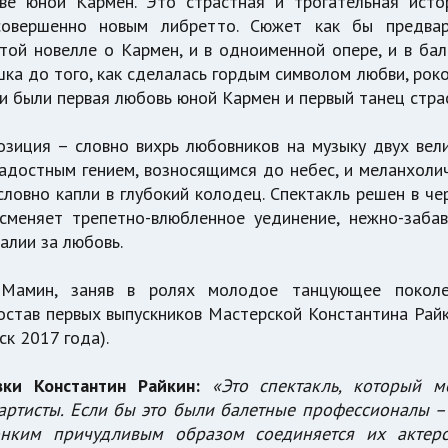
тве юной Кармен. Это страстная и трогательная ист
совершенно новым либретто. Сюжет как бы предвар
той новелле о Кармен, и в одноименной опере, и в бал
шка до того, как сделалась гордым символом любви, рок
ми были первая любовь юной Кармен и первый танец стра
зиция – словно вихрь любовников на музыку двух вел
адостным гением, возносящимся до небес, и меланхоли
словно капли в глубокий колодец. Спектакль решен в че
сменяет трепетно-влюбленное уединение, нежно-заба
алии за любовь.
 Мамин, заняв в ролях молодое танцующее поколе
остав первых выпускников Мастерской Константина Рай
ск 2017 года).
ки Константин Райкин:
«Это спектакль, который м
 артисты. Если бы это были балетные профессионалы –
онким причудливым образом соединяется их актерс