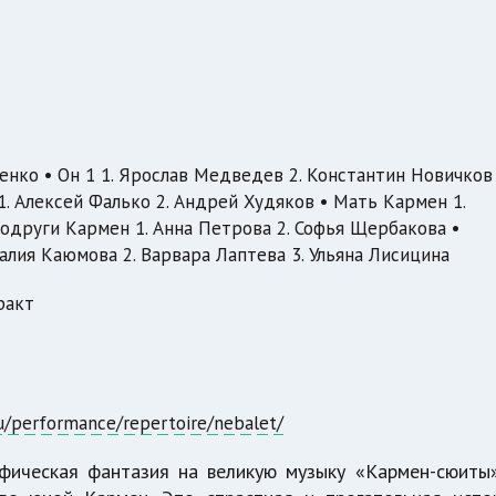
енко • Он 1 1. Ярослав Медведев 2. Константин Новичков 
1. Алексей Фалько 2. Андрей Худяков • Мать Кармен 1.
одруги Кармен 1. Анна Петрова 2. Софья Щербакова •
алия Каюмова 2. Варвара Лаптева 3. Ульяна Лисицина
ракт
ru/performance/repertoire/nebalet/
фическая фантазия на великую музыку «Кармен-сюиты