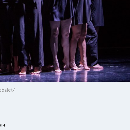
ebalet/
ли