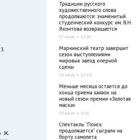
Традиции русского
художественного слова
продолжаются: знаменитый
студенческий конкурс им. В.Н.
Яхонтова возвращается
27 июля
13:05
Мариинский театр завершит
3.
сезон выступлениями
мировых звезд оперной
сцены
20 июля
16:50
Меньше месяца остается до
конца приема заявок на
новый сезон премии «Золотая
маска»
10 июля
0:56
Спектакль "Поиск
продолжается" сыграли на
» Ж.
борту самолета