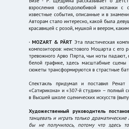
Бизе - Р. Щедрина рассказывает о детс
взросления свободолюбивой испанки с 
известные события, описанные и в знамени
Авторам стало интересно, какой была деву
красавицей с розой, мушкой и веером, каки
· MOZART & PÄRT
Эта пластическая компо
композиторов: неистового Моцарта с его р
тревожного Арво Пярта, чьи ноты падают, 
белой графике, здесь масштабные сцены 
сюжеты трансформируются в страстные бат
Спектакль придумал и поставил Ренат
«Сатирикона» и «307-й студии» – полный с
в Высшей школе сценических искусств (выпу
Художественный руководитель постанов
танцевать и играть только драматические
бы не получилось, потому что здесь т