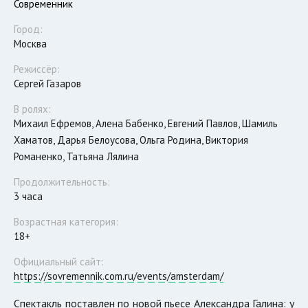
Современник
Город:
Москва
Режиссёр:
Сергей Газаров
В ролях:
Михаил Ефремов, Алена Бабенко, Евгений Павлов, Шамиль
Хаматов, Дарья Белоусова, Ольга Родина, Виктория
Романенко, Татьяна Лялина
Продолжительность:
3 часа
Возрастная категория:
18+
Официальный сайт:
https://sovremennik.com.ru/events/amsterdam/
Спектакль поставлен по новой пьесе Александра Галина: у