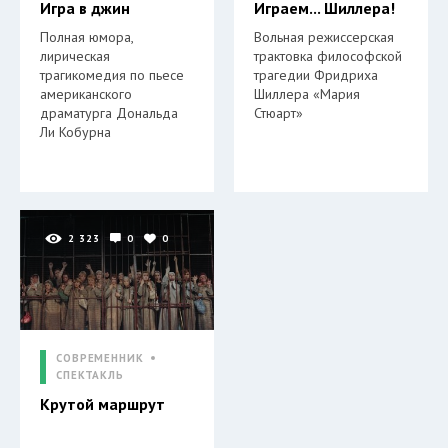
Игра в джин
Играем... Шиллера!
Полная юмора,
Вольная режиссерская
лирическая
трактовка философской
трагикомедия по пьесе
трагедии Фридриха
американского
Шиллера «Мария
драматурга Дональда
Стюарт»
Ли Кобурна
2 323
0
0
СОВРЕМЕННИК
СПЕКТАКЛЬ
Крутой маршрут