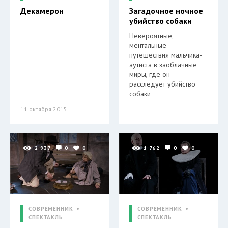
Декамерон
Загадочное ночное
убийство собаки
Невероятные,
ментальные
путешествия мальчика-
аутиста в заоблачные
миры, где он
расследует убийство
собаки
11 октября 2015
2 937
0
0
1 762
0
0
СОВРЕМЕННИК
СОВРЕМЕННИК
СПЕКТАКЛЬ
СПЕКТАКЛЬ