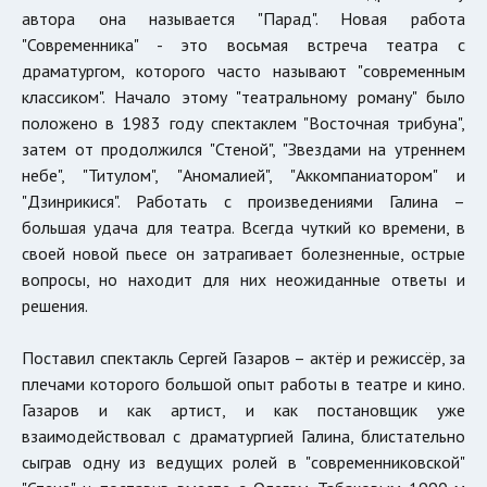
автора она называется "Парад". Новая работа
"Современника" - это восьмая встреча театра с
драматургом, которого часто называют "современным
классиком". Начало этому "театральному роману" было
положено в 1983 году спектаклем "Восточная трибуна",
затем от продолжился "Стеной", "Звездами на утреннем
небе", "Титулом", "Аномалией", "Аккомпаниатором" и
"Дзинрикися". Работать с произведениями Галина –
большая удача для театра. Всегда чуткий ко времени, в
своей новой пьесе он затрагивает болезненные, острые
вопросы, но находит для них неожиданные ответы и
решения.
Поставил спектакль Сергей Газаров – актёр и режиссёр, за
плечами которого большой опыт работы в театре и кино.
Газаров и как артист, и как постановщик уже
взаимодействовал с драматургией Галина, блистательно
сыграв одну из ведущих ролей в "современниковской"