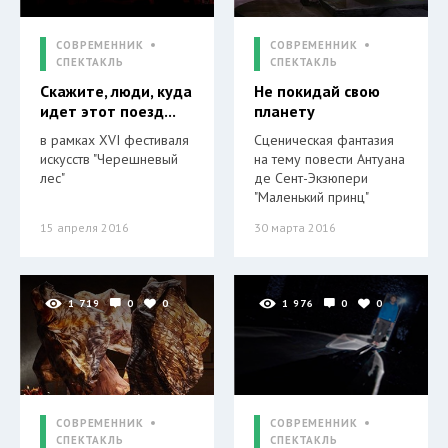
СОВРЕМЕННИК
СОВРЕМЕННИК
СПЕКТАКЛЬ
СПЕКТАКЛЬ
Скажите, люди, куда
Не покидай свою
идет этот поезд...
планету
в рамках XVI фестиваля
Сценическая фантазия
искусств "Черешневый
на тему повести Антуана
лес"
де Сент-Экзюпери
"Маленький принц"
15 апреля 2016
30 марта 2016
1 719
0
0
1 976
0
0
СОВРЕМЕННИК
СОВРЕМЕННИК
СПЕКТАКЛЬ
СПЕКТАКЛЬ