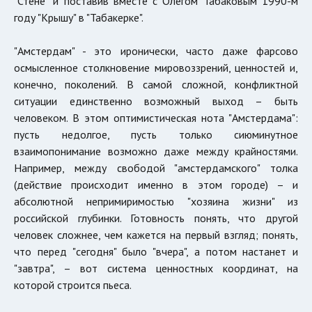
"Стене" и поставив вместе с Олегом Табаковым 1990-м
году "Крышу" в "Табакерке".
"Амстердам" - это иронически, часто даже фарсово
осмысленное столкновение мировоззрений, ценностей и,
конечно, поколений. В самой сложной, конфликтной
ситуации единственно возможный выход – быть
человеком. В этом оптимистическая нота "Амстердама":
пусть недолгое, пусть только сиюминутное
взаимопонимание возможно даже между крайностями.
Например, между свободой "амстердамского" толка
(действие происходит именно в этом городе) – и
абсолютной непримиримостью "хозяина жизни" из
российской глубинки. Готовность понять, что другой
человек сложнее, чем кажется на первый взгляд; понять,
что перед "сегодня" было "вчера", а потом настанет и
"завтра", – вот система ценностных координат, на
которой строится пьеса.