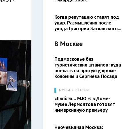
Когда репутацию ставят под
удар. Размышления после
ухода Григория Заславского...
В
Москве
Подмосковье без
туристических штампов: куда
поехать на прогулку, кроме
Коломны и Сергиева Посада
МУЗЕИ
СТАТЬИ
«Люблю… М.Ю.»: в Доме-
музее Лермонтова готовят
иммерсивную премьеру
Неочевидная Москва: