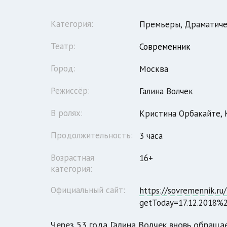
Категория:
Премьеры, Драматиче
Театр:
Современник
Город:
Москва
Режиссёр:
Галина Волчек
В ролях:
Кристина Орбакайте, 
Продолжительность:
3 часа
Возрастная
16+
категория:
Официальный сайт:
https://sovremennik.ru
getToday=17.12.2018%2
Через 53 года Галина Волчек вновь обраща