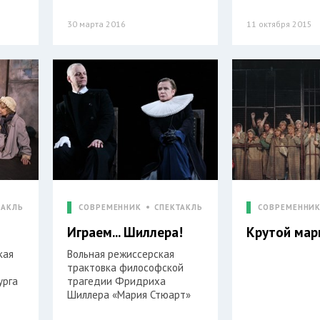
30 марта 2016
11 октября 2015
ТАКЛЬ
СОВРЕМЕННИК
СПЕКТАКЛЬ
СОВРЕМЕННИ
Играем... Шиллера!
Крутой ма
кая
Вольная режиссерская
трактовка философской
урга
трагедии Фридриха
Шиллера «Мария Стюарт»