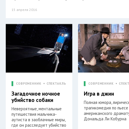
15 апреля 2016
СОВРЕМЕННИК
СПЕКТАКЛЬ
СОВРЕМЕННИК
СПЕК
Загадочное ночное
Игра в джин
убийство собаки
Полная юмора, лиричес
трагикомедия по пьесе
Невероятные, ментальные
американского драмат
путешествия мальчика-
Дональда Ли Кобурна
аутиста в заоблачные миры,
где он расследует убийство