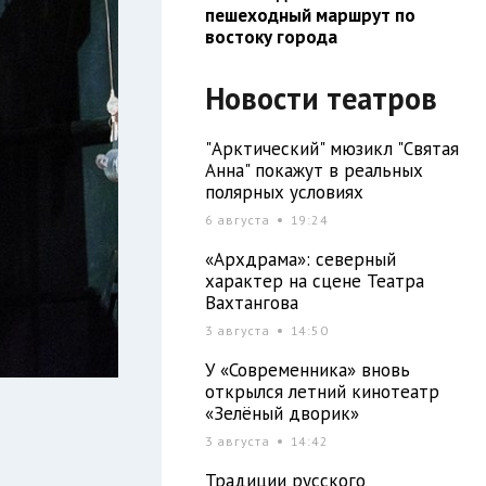
пешеходный маршрут по
востоку города
Новости театров
"Арктический" мюзикл "Святая
Анна" покажут в реальных
полярных условиях
6 августа
19:24
«Архдрама»: северный
характер на сцене Театра
Вахтангова
3 августа
14:50
У «Современника» вновь
открылся летний кинотеатр
«Зелёный дворик»
3 августа
14:42
Традиции русского