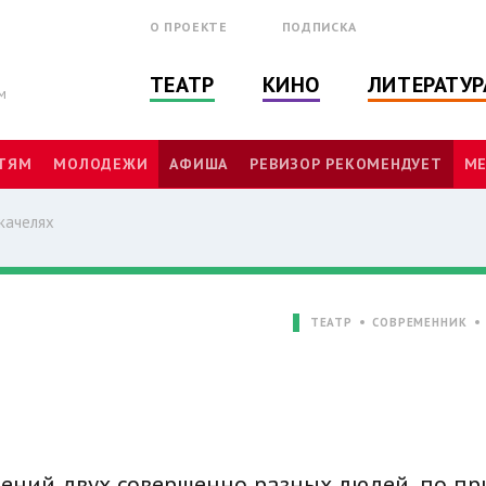
О ПРОЕКТЕ
ПОДПИСКА
ТЕАТР
КИНО
ЛИТЕРАТУР
м
ТЯМ
МОЛОДЕЖИ
АФИША
РЕВИЗОР РЕКОМЕНДУЕТ
МЕ
качелях
ТЕАТР
СОВРЕМЕННИК
ений двух совершенно разных людей, по пр