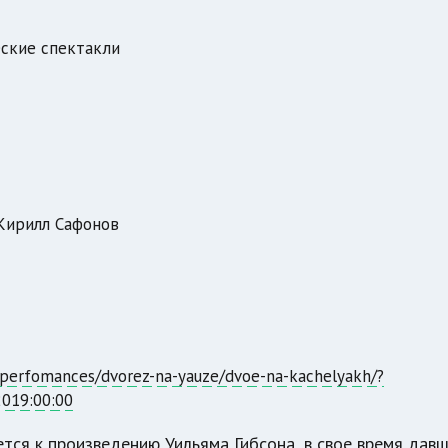
ские спектакли
Кирилл Сафонов
/perfomances/dvorez-na-yauze/dvoe-na-kachelyakh/?
019:00:00
ется к произведению Уильяма Гибсона, в свое время дав