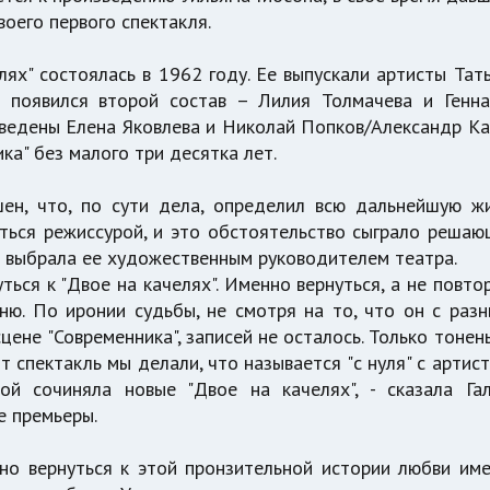
оего первого спектакля.
лях" состоялась в 1962 году. Ее выпускали артисты Тат
и появился второй состав – Лилия Толмачева и Генн
введены Елена Яковлева и Николай Попков/Александр Ка
ка" без малого три десятка лет.
ен, что, по сути дела, определил всю дальнейшую ж
аться режиссурой, и это обстоятельство сыграло реша
но выбрала ее художественным руководителем театра.
ться к "Двое на качелях". Именно вернуться, а не повто
мню. По иронии судьбы, не смотря на то, что он с раз
цене "Современника", записей не осталось. Только тонен
т спектакль мы делали, что называется "с нуля" с артис
ой сочиняла новые "Двое на качелях", - сказала Га
е премьеры.
жно вернуться к этой пронзительной истории любви им