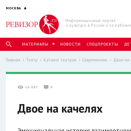
МОСКВА
Информационный портал
о культуре в России и за рубежо
МАТЕРИАЛЫ
НОВОСТИ
СПЕЦПРОЕКТЫ
ДЕ
Главная
Театр
Каталог театров
Современник
Двое на 
16 687
0
Двое на качелях
Эмоциональная история взаимоотнош