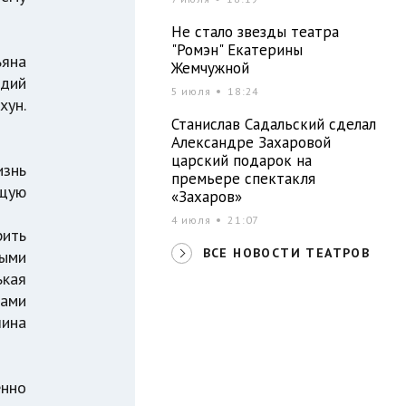
Не стало звезды театра
"Ромэн" Екатерины
ьяна
Жемчужной
адий
5 июля
18:24
хун.
Станислав Садальский сделал
Александре Захаровой
царский подарок на
изнь
премьере спектакля
ющую
«Захаров»
4 июля
21:07
рить
ВСЕ НОВОСТИ ТЕАТРОВ
ными
ькая
тами
лина
енно