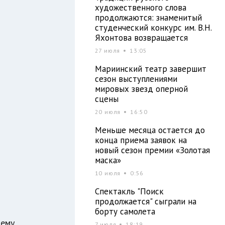
художественного слова
продолжаются: знаменитый
студенческий конкурс им. В.Н.
Яхонтова возвращается
27 июля
13:05
Мариинский театр завершит
сезон выступлениями
мировых звезд оперной
сцены
20 июля
16:50
Меньше месяца остается до
конца приема заявок на
новый сезон премии «Золотая
маска»
10 июля
0:56
Спектакль "Поиск
продолжается" сыграли на
борту самолета
шему
7 июля
18:19