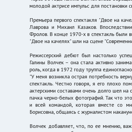
молодой актрисе импульс для постановки св
Премьера первого спектакля "Двое на каче
Лаврова и Михаил Казаков. Впоследстви
Фролов. В конце 1970-х в спектакль были 
"Двое на качелях" шли на сцене "Современни
Режиссерский дебют был настолько успеш
Галины Волчек – она стала активно заним
роль, когда в 1972 году труппа единоглас
"У меня возникла острая потребность верну
спектакль. Честно говоря, я его плохо по
актерскими составами очень долго шел на с
пачка черно-белых фотографий. Так что это
и всей командой, которая вместе со мн
Борисовна, общаясь с журналистом наканун
Волчек добавляет, что, по ее мнению, ва