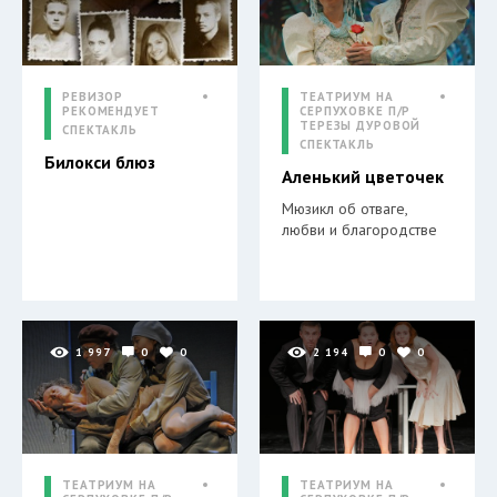
РЕВИЗОР
ТЕАТРИУМ НА
РЕКОМЕНДУЕТ
СЕРПУХОВКЕ П/Р
ТЕРЕЗЫ ДУРОВОЙ
СПЕКТАКЛЬ
СПЕКТАКЛЬ
Билокси блюз
Аленький цветочек
Мюзикл об отваге,
любви и благородстве
1 997
0
0
2 194
0
0
ТЕАТРИУМ НА
ТЕАТРИУМ НА