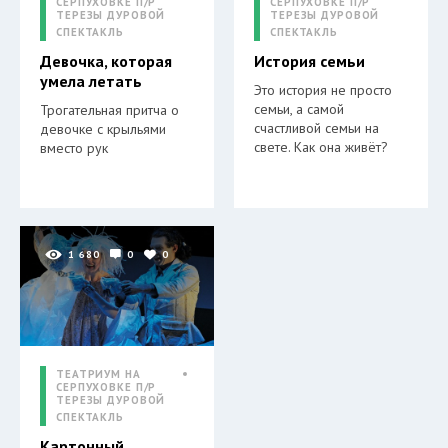
СЕРПУХОВКЕ П/Р
СЕРПУХОВКЕ П/Р
ТЕРЕЗЫ ДУРОВОЙ
ТЕРЕЗЫ ДУРОВОЙ
СПЕКТАКЛЬ
СПЕКТАКЛЬ
Девочка, которая
История семьи
умела летать
Это история не просто
семьи, а самой
Трогательная притча о
счастливой семьи на
девочке с крыльями
свете. Как она живёт?
вместо рук
1 680
0
0
ТЕАТРИУМ НА
СЕРПУХОВКЕ П/Р
ТЕРЕЗЫ ДУРОВОЙ
СПЕКТАКЛЬ
Картонный