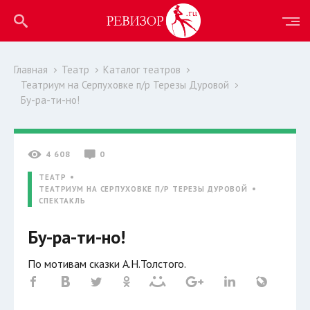
Главная
Театр
Каталог театров
Театриум на Серпуховке п/р Терезы Дуровой
Бу-ра-ти-но!
4 608
0
ТЕАТР
ТЕАТРИУМ НА СЕРПУХОВКЕ П/Р ТЕРЕЗЫ ДУРОВОЙ
СПЕКТАКЛЬ
Бу-ра-ти-но!
По мотивам сказки А.Н.Толстого.