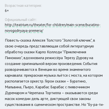
Возрастная категория:
6+
Официальный сайт:
http://teatrium.ru/theater/for-children/main-scene/buratino-
novogodnyaya-premera/
Повесть-сказка Алексея Толстого "Золотой ключик", в
свою очередь представляющая собой литературную
обработку сказки Карло Коллоди "Приключения
Пиноккио", вдохновила режиссёра Терезу Дурову на
создание оригинальной версии произведения. События
разворачиваются в Венеции во время знаменитого
карнавала: прекрасная музыка льётся с моста, на котором
располагается оркестр. Герои сказки – Буратино,
Мальвина, Пьеро, Карабас Барабас с пиявочником
Дуремаром и Черепаха Тортилла – оказываются среди
масок комедии дель арте, диктующей свои законы
существования в сценическом пространстве. Но "Бу-ра-ти-