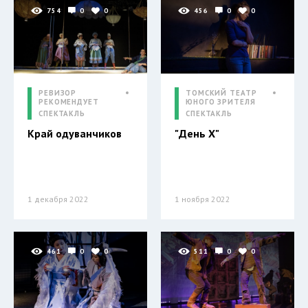
754
0
0
456
0
0
РЕВИЗОР
ТОМСКИЙ ТЕАТР
РЕКОМЕНДУЕТ
ЮНОГО ЗРИТЕЛЯ
СПЕКТАКЛЬ
СПЕКТАКЛЬ
Край одуванчиков
"День Х"
1 декабря 2022
1 ноября 2022
461
0
0
511
0
0