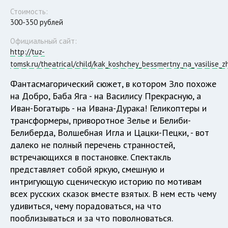
Стоимость:
300-350 рублей
Официальный сайт:
http://tuz-
tomsk.ru/theatrical/child/kak_koshchey_bessmertny_na_vasilise_z
Фантасмагорический сюжет, в котором Зло похоже
на Добро, Баба Яга - на Василису Прекрасную, а
Иван-Богатырь - на Ивана-Дурака! Геликоптеры и
трансформеры, приворотное Зелье и Белиби-
Белиберда, Волшебная Игла и Цацки-Пецки, - вот
далеко не полный перечень странностей,
встречающихся в постановке. Спектакль
представляет собой яркую, смешную и
интригующую сценическую историю по мотивам
всех русских сказок вместе взятых. В нем есть чему
удивиться, чему порадоваться, на что
пооблизываться и за что поволноваться.