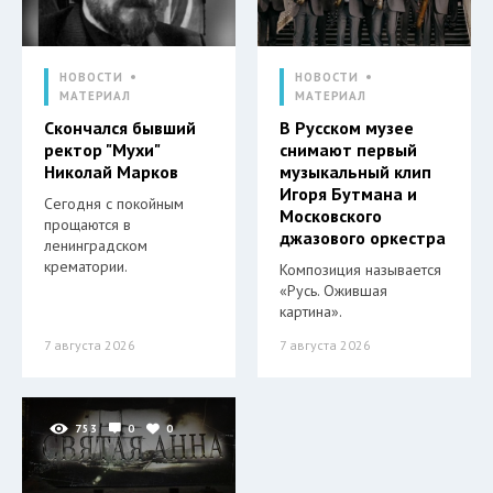
НОВОСТИ
НОВОСТИ
МАТЕРИАЛ
МАТЕРИАЛ
Скончался бывший
В Русском музее
ректор "Мухи"
снимают первый
Николай Марков
музыкальный клип
Игоря Бутмана и
Сегодня с покойным
Московского
прощаются в
джазового оркестра
ленинградском
крематории.
Композиция называется
«Русь. Ожившая
картина».
7 августа 2026
7 августа 2026
753
0
0