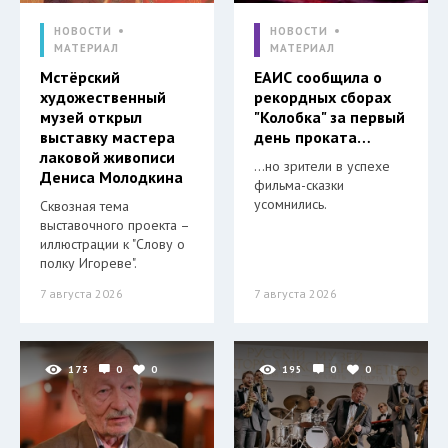
НОВОСТИ
НОВОСТИ
МАТЕРИАЛ
МАТЕРИАЛ
Мстёрский
ЕАИС сообщила о
художественный
рекордных сборах
музей открыл
"Колобка" за первый
выставку мастера
день проката…
лаковой живописи
…но зрители в успехе
Дениса Молодкина
фильма-сказки
усомнились.
Сквозная тема
выставочного проекта –
иллюстрации к "Слову о
полку Игореве".
7 августа 2026
7 августа 2026
173
0
0
195
0
0