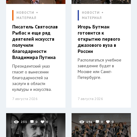
НОВОСТИ
НОВОСТИ
МАТЕРИАЛ
МАТЕРИАЛ
Писатель Святослав
Игорь Бутман
Рыбас и еще ряд
готовится к
деятелей искусств
открытию первого
получили
джазового вуза в
благодарности
России
Владимира Путина
Располагаться учебное
заведение будет в
Президентский указ
Москве или Санкт-
гласит о вынесении
Петербурге.
благодарностей за
заслуги в области
культуры и искусства.
7 августа 2026
7 августа 2026
231
0
0
196
0
0