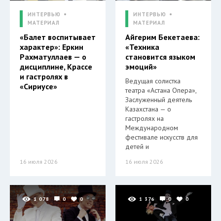
ИНТЕРВЬЮ
ИНТЕРВЬЮ
МАТЕРИАЛ
МАТЕРИАЛ
«Балет воспитывает
Айгерим Бекетаева:
характер»: Еркин
«Техника
Рахматуллаев — о
становится языком
дисциплине, Крассе
эмоций»
и гастролях в
Ведущая солистка
«Сириусе»
театра «Астана Опера»,
Заслуженный деятель
Казахстана — о
гастролях на
Международном
фестивале искусств для
детей и
16 июля 2026
16 июля 2026
1 078
0
0
1 376
0
0