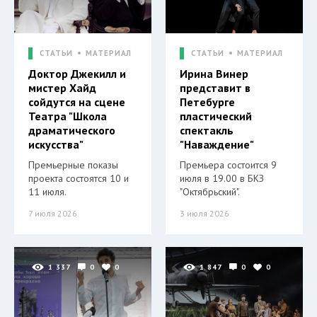
СТАТЬИ
МАТЕРИАЛ
СТАТЬИ
МАТЕРИАЛ
Доктор Джекилл и
Ирина Винер
мистер Хайд
представит в
сойдутся на сцене
Петебурге
Театра "Школа
пластический
драматического
спектакль
искусства"
"Наваждение"
Премьерные показы
Премьера состоится 9
проекта состоятся 10 и
июля в 19.00 в БКЗ
11 июля.
"Октябрьский".
7 июля 2026
3 июля 2026
1 337
0
0
1 847
0
0