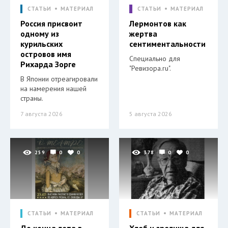
СТАТЬИ
МАТЕРИАЛ
СТАТЬИ
МАТЕРИАЛ
Россия присвоит
Лермонтов как
одному из
жертва
курильских
сентиментальности
островов имя
Специально для
Рихарда Зорге
"Ревизора.ru".
В Японии отреагировали
на намерения нашей
страны.
7 августа 2026
5 августа 2026
259
0
0
378
0
0
СТАТЬИ
МАТЕРИАЛ
СТАТЬИ
МАТЕРИАЛ