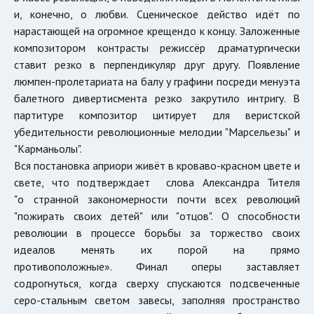
и, конечно, о любви. Сценическое действо идёт по
нарастающей на огромное крещендо к концу. Заложенные
композитором контрасты режиссёр драматургически
ставит резко в перпендикуляр друг другу. Появление
люмпен-пролетариата на балу у графини посреди менуэта
балетного дивертисмента резко закрутило интригу. В
партитуре композитор цитирует для веристской
убедительности революционные мелодии "Марсельезы" и
"Карманьолы".
Вся постановка априори живёт в кроваво-красном цвете и
свете, что подтверждает слова Александра Тителя
"о странной закономерности почти всех революций
"пожирать своих детей" или "отцов". О способности
революции в процессе борьбы за торжество своих
идеалов менять их порой на прямо
противоположные». Финал оперы заставляет
содрогнуться, когда сверху спускаются подсвеченные
серо-стальным светом завесы, заполняя пространство