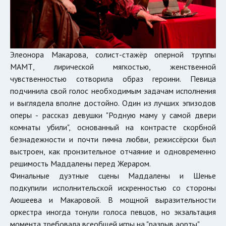
Элеонора Макарова, солист-стажёр оперной труппы
МАМТ, лирической мягкостью, женственной
чувственностью сотворила образ героини. Певица
подчинила свой голос необходимым задачам исполнения
и выглядела вполне достойно. Один из лучших эпизодов
оперы - рассказ девушки "Родную маму у самой двери
комнаты убили", основанный на контрасте скорбной
безнадежности и почти гимна любви, режиссёрски был
выстроен, как пронзительное отчаяние и одновременно
решимость Маддалены перед Жераром.
Финальные дуэтные сцены Маддалены и Шенье
подкупили исполнительской искренностью со стороны
Аюшеева и Макаровой. В мощной выразительности
оркестра иногда тонули голоса певцов, но экзальтация
момента требовала всеобщей игры на "разрыв аорты".