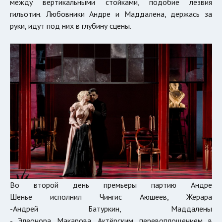
между вертикальными стойками, подобие лезвия
гильотин. Любовники Андре и Маддалена, держась за
руки, идут под них в глубину сцены.
Во второй день премьеры партию Андре
Шенье исполнил Чингис Аюшеев, Жерара
-Андрей Батуркин, Маддалены
- Элеонора Макарова. Актёрским перевоплощением в