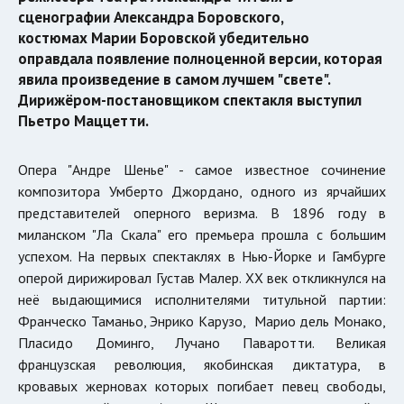
сценографии Александра Боровского,
костюмах Марии Боровской убедительно
оправдала появление полноценной версии, которая
явила произведение в самом лучшем "свете".
Дирижёром-постановщиком спектакля выступил
Пьетро Маццетти.
Опера "Андре Шенье" - самое известное сочинение
композитора Умберто Джордано, одного из ярчайших
представителей оперного веризма. В 1896 году в
миланском "Ла Скала" его премьера прошла с большим
успехом. На первых спектаклях в Нью-Йорке и Гамбурге
оперой дирижировал Густав Малер. XX век откликнулся на
неё выдающимися исполнителями титульной партии:
Франческо Таманьо, Энрико Карузо, Марио дель Монако,
Пласидо Доминго, Лучано Паваротти. Великая
французская революция, якобинская диктатура, в
кровавых жерновах которых погибает певец свободы,