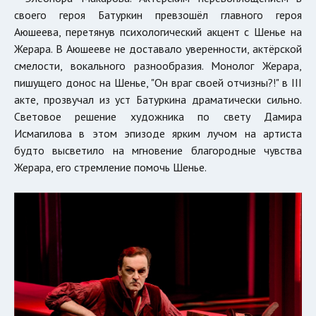
своего героя Батуркин превзошёл главного героя
Аюшеева, перетянув психологический акцент с Шенье на
Жерара. В Аюшееве не доставало уверенности, актёрской
смелости, вокального разнообразия. Монолог Жерара,
пишущего донос на Шенье, "Он враг своей отчизны?!" в III
акте, прозвучал из уст Батуркина драматически сильно.
Световое решение художника по свету Дамира
Исмагилова в этом эпизоде ярким лучом на артиста
будто высветило на мгновение благородные чувства
Жерара, его стремление помочь Шенье.