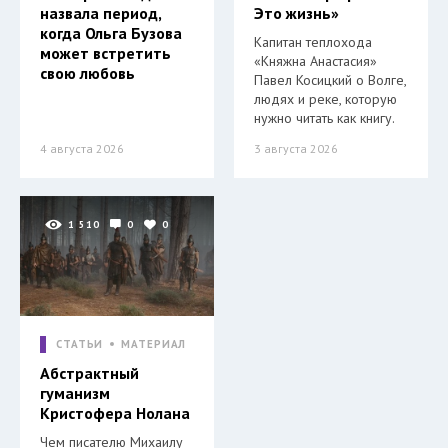
назвала период,
Это жизнь»
когда Ольга Бузова
Капитан теплохода
может встретить
«Княжна Анастасия»
свою любовь
Павел Косицкий о Волге,
людях и реке, которую
нужно читать как книгу.
4 августа 2026
3 августа 2026
1 510
0
0
СТАТЬИ
МАТЕРИАЛ
Абстрактный
гуманизм
Кристофера Нолана
Чем писателю Михаилу