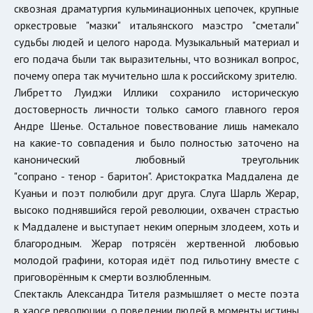
сквозная драматургия кульминационных цепочек, крупные
оркестровые "мазки" итальянского маэстро "сметали"
судьбы людей и целого народа. Музыкальный материал и
его подача были так выразительны, что возникал вопрос,
почему опера так мучительно шла к российскому зрителю.
Либретто Луиджи Иллики сохранило историческую
достоверность личности только самого главного героя
Андре Шенье. Остальное повествование лишь намекало
на какие-то совпадения и было полностью заточено на
канонический любовный треугольник
"сопрано - тенор - баритон". Аристократка Маддалена де
Куаньи и поэт полюбили друг друга. Слуга Шарль Жерар,
высоко поднявшийся герой революции, охвачен страстью
к Маддалене и выступает неким оперным злодеем, хоть и
благородным. Жерар потрясён жертвенной любовью
молодой графини, которая идёт под гильотину вместе с
приговорённым к смерти возлюбленным.
Спектакль Александра Тителя размышляет о месте поэта
в хаосе революции, о поведении людей в моменты истины