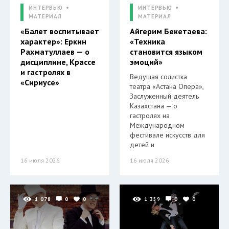
ИНТЕРВЬЮ
ИНТЕРВЬЮ
МАТЕРИАЛ
МАТЕРИАЛ
«Балет воспитывает
Айгерим Бекетаева:
характер»: Еркин
«Техника
Рахматуллаев — о
становится языком
дисциплине, Крассе
эмоций»
и гастролях в
Ведущая солистка
«Сириусе»
театра «Астана Опера»,
Заслуженный деятель
Казахстана — о
гастролях на
Международном
фестивале искусств для
детей и
16 июля 2026
16 июля 2026
1 078
0
0
1 359
0
0