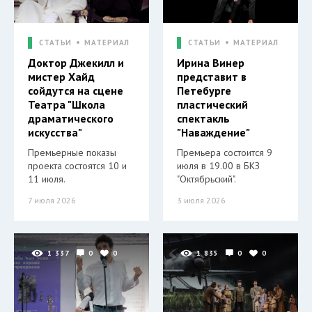
СТАТЬИ
МАТЕРИАЛ
СТАТЬИ
МАТЕРИАЛ
Доктор Джекилл и
Ирина Винер
мистер Хайд
представит в
сойдутся на сцене
Петебурге
Театра "Школа
пластический
драматического
спектакль
искусства"
"Наваждение"
Премьерные показы
Премьера состоится 9
проекта состоятся 10 и
июля в 19.00 в БКЗ
11 июля.
"Октябрьский".
7 июля 2026
3 июля 2026
1 337
0
0
1 835
0
0