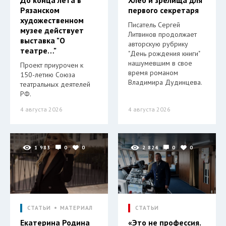
До конца лета в
Хлеб и зрелища для
Рязанском
первого секретаря
художественном
Писатель Сергей
музее действует
Литвинов продолжает
выставка "О
авторскую рубрику
театре…"
"День рождения книги"
нашумевшим в свое
Проект приурочен к
время романом
150-летию Союза
Владимира Дудинцева.
театральных деятелей
РФ.
4 августа 2026
4 августа 2026
1 983
0
0
2 824
0
0
СТАТЬИ
МАТЕРИАЛ
СТАТЬИ
Екатерина Родина
«Это не профессия.