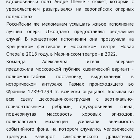
вдохновенный поэт Андре Шенье - сюжет, который с
удовольствием разыгрывался на европейских оперных
подмостках.
Российским же меломанам услышать живое исполнение
лучшей оперы Джордано предоставлял редчайший
случай. В концертном исполнении она прозвучала на
Крещенском фестивале в московском театре "Новая
Опера" в 2018 году, в Мариинском театре - в 2022.
Команда Александра Тителя впервые
предложила московской публике сценический вариант -
полномасштабную постановку, выдержанную в
историческом антураже. Размах происходящего во
Франции 1789-1794 гг. всячески ощущался. Большая во
всю сцену декорация-конструкция с вертикально-
горизонтальными рёбрами, двухуровневая сцена,
подчёркнутая массовость хоровых эпизодов,
полипластика мизансцен усиливали значимость
событийного фона, на котором случались человеческие
трагедии. Разворот симфонического драматизма,