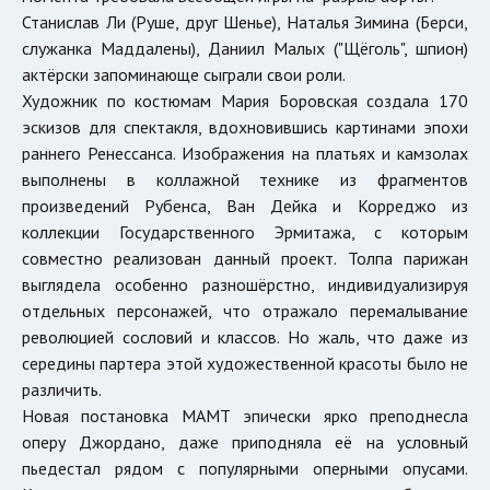
Станислав Ли (Руше, друг Шенье), Наталья Зимина (Берси,
служанка Маддалены), Даниил Малых ("Щёголь", шпион)
актёрски запоминающе сыграли свои роли.
Художник по костюмам Мария Боровская создала 170
эскизов для спектакля, вдохновившись картинами эпохи
раннего Ренессанса. Изображения на платьях и камзолах
выполнены в коллажной технике из фрагментов
произведений Рубенса, Ван Дейка и Корреджо из
коллекции Государственного Эрмитажа, с которым
совместно реализован данный проект. Толпа парижан
выглядела особенно разношёрстно, индивидуализируя
отдельных персонажей, что отражало перемалывание
революцией сословий и классов. Но жаль, что даже из
середины партера этой художественной красоты было не
различить.
Новая постановка МАМТ эпически ярко преподнесла
оперу Джордано, даже приподняла её на условный
пьедестал рядом с популярными оперными опусами.