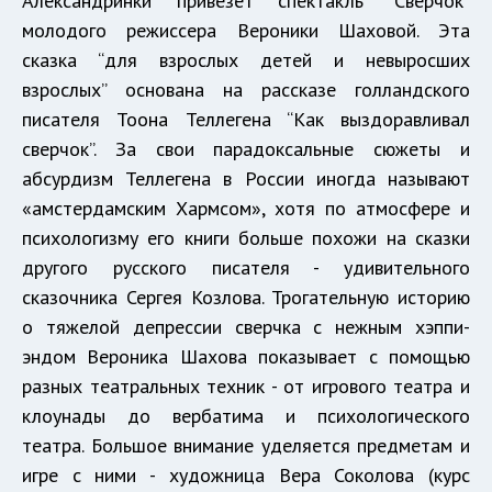
Александринки привезет спектакль “Сверчок”
молодого режиссера Вероники Шаховой. Эта
сказка “для взрослых детей и невыросших
взрослых” основана на рассказе голландского
писателя Тоона Теллегена “Как выздоравливал
сверчок”. За свои парадоксальные сюжеты и
абсурдизм Теллегена в России иногда называют
«амстердамским Хармсом», хотя по атмосфере и
психологизму его книги больше похожи на сказки
другого русского писателя - удивительного
сказочника Сергея Козлова. Трогательную историю
о тяжелой депрессии сверчка с нежным хэппи-
эндом Вероника Шахова показывает с помощью
разных театральных техник - от игрового театра и
клоунады до вербатима и психологического
театра. Большое внимание уделяется предметам и
игре с ними - художница Вера Соколова (курс