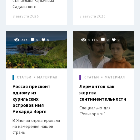
Станислава Юрьевича
Садальского.
8 августа 2026
8 августа 2026
283
0
0
1 153
0
0
СТАТЬИ
МАТЕРИАЛ
СТАТЬИ
МАТЕРИАЛ
Россия присвоит
Лермонтов как
одному из
жертва
курильских
сентиментальности
островов имя
Специально для
Рихарда Зорге
"Ревизора.ru".
В Японии отреагировали
на намерения нашей
страны.