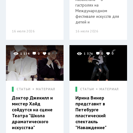
гастролях на
Международном
фестивале искусств для
детей и
16 июля 2026
16 июля 2026
1 134
0
0
1 376
0
0
СТАТЬИ
МАТЕРИАЛ
СТАТЬИ
МАТЕРИАЛ
Доктор Джекилл и
Ирина Винер
мистер Хайд
представит в
сойдутся на сцене
Петебурге
Театра "Школа
пластический
драматического
спектакль
искусства"
"Наваждение"