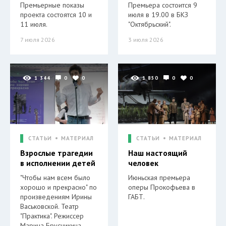
Премьерные показы
Премьера состоится 9
проекта состоятся 10 и
июля в 19.00 в БКЗ
11 июля.
"Октябрьский".
7 июля 2026
3 июля 2026
1 344
0
0
1 850
0
0
СТАТЬИ
МАТЕРИАЛ
СТАТЬИ
МАТЕРИАЛ
Взрослые трагедии
Наш настоящий
в исполнении детей
человек
"Чтобы нам всем было
Июньская премьера
хорошо и прекрасно" по
оперы Прокофьева в
произведениям Ирины
ГАБТ.
Васьковской. Театр
"Практика". Режиссер
Марина Брусникина.