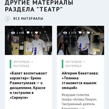
ДРУГИЕ МАТЕРИАЛЫ
РАЗДЕЛА "ТЕАТР"
ВСЕ МАТЕРИАЛЫ
2 601
0
2
2 172
0
0
ИНТЕРВЬЮ
ИНТЕРВЬЮ
МАТЕРИАЛ
МАТЕРИАЛ
«Балет воспитывает
Айгерим Бекетаева:
характер»: Еркин
«Техника
Рахматуллаев — о
становится языком
дисциплине, Крассе
эмоций»
и гастролях в
Ведущая солистка
«Сириусе»
театра «Астана Опера»,
Заслуженный деятель
Казахстана — о