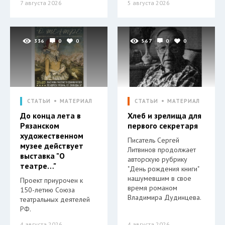
7 августа 2026
5 августа 2026
336
0
0
567
0
0
СТАТЬИ
МАТЕРИАЛ
СТАТЬИ
МАТЕРИАЛ
До конца лета в
Хлеб и зрелища для
Рязанском
первого секретаря
художественном
Писатель Сергей
музее действует
Литвинов продолжает
выставка "О
авторскую рубрику
театре…"
"День рождения книги"
нашумевшим в свое
Проект приурочен к
время романом
150-летию Союза
Владимира Дудинцева.
театральных деятелей
РФ.
4 августа 2026
4 августа 2026