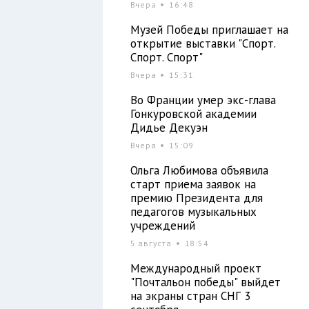
Вчера
16:48
Музей Победы приглашает на
открытие выставки "Спорт.
Спорт. Спорт"
Вчера
15:31
Во Франции умер экс-глава
Гонкуровской академии
Дидье Декуэн
Вчера
15:09
Ольга Любимова объявила
старт приема заявок на
премию Президента для
педагогов музыкальных
учреждений
5 августа
18:54
Международный проект
"Почтальон победы" выйдет
на экраны стран СНГ 3