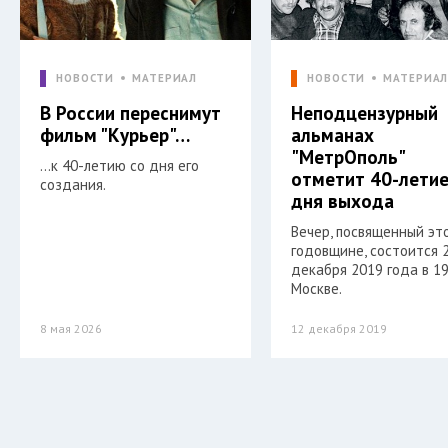
НОВОСТИ
МАТЕРИАЛ
НОВОСТИ
МАТЕРИА
В России переснимут
Неподцензурный
фильм "Курьер"…
альманах
"МетрОполь"
…к 40-летию со дня его
отметит 40-летие
создания.
дня выхода
Вечер, посвященный эт
годовщине, состоится 
декабря 2019 года в 19
Москве.
8 мая 2026
12 декабря 2019