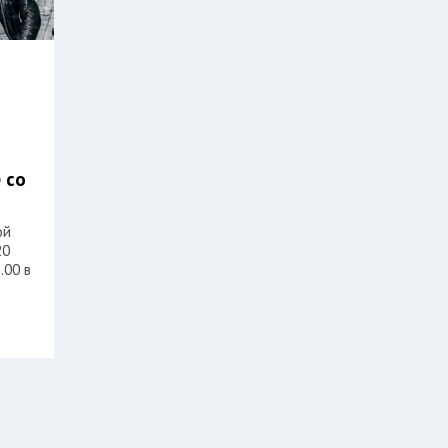
Л
 со
ой
20
.00 в