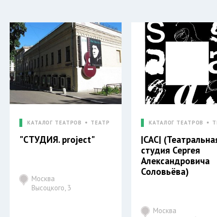
КАТАЛОГ ТЕАТРОВ
ТЕАТР
КАТАЛОГ ТЕАТРОВ
Т
"СТУДИЯ. project"
|САС| (Театральна
студия Сергея
Александровича
Соловьёва)
Москва
Высоцкого, 3
Москва