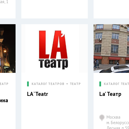
я, 1
ЕАТР
КАТАЛОГ ТЕАТРОВ
ТЕАТР
КАТАЛОГ ТЕА
LA`Teatr
La’ Театр
ина
Москва
м. Белорусск
Лесная д.59