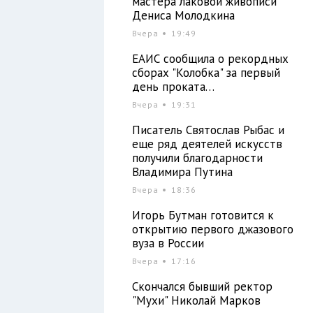
мастера лаковой живописи
Дениса Молодкина
Вчера
19:49
ЕАИС сообщила о рекордных
сборах "Колобка" за первый
день проката…
Вчера
19:31
Писатель Святослав Рыбас и
еще ряд деятелей искусств
получили благодарности
Владимира Путина
Вчера
18:36
Игорь Бутман готовится к
открытию первого джазового
вуза в России
Вчера
17:16
Скончался бывший ректор
"Мухи" Николай Марков