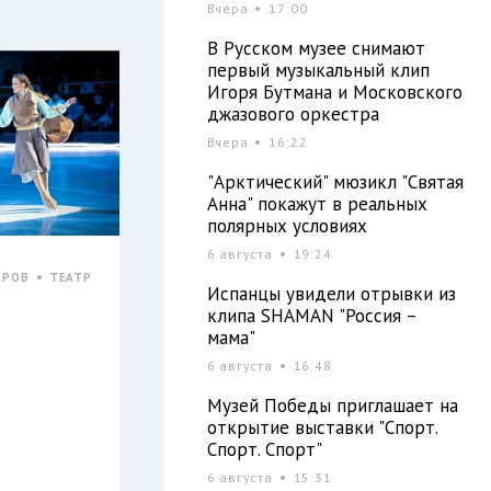
Вчера
17:00
В Русском музее снимают
первый музыкальный клип
Игоря Бутмана и Московского
джазового оркестра
Вчера
16:22
"Арктический" мюзикл "Святая
Анна" покажут в реальных
полярных условиях
6 августа
19:24
ТРОВ
ТЕАТР
Испанцы увидели отрывки из
клипа SHAMAN "Россия –
мама"
6 августа
16:48
Музей Победы приглашает на
открытие выставки "Спорт.
Спорт. Спорт"
6 августа
15:31