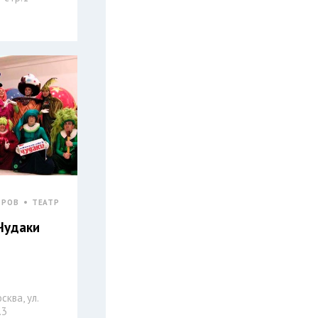
ТРОВ
ТЕАТР
Чудаки
сква, ул.
.3