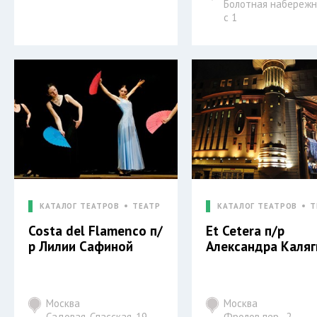
Болотная набережна
с 1
КАТАЛОГ ТЕАТРОВ
ТЕАТР
КАТАЛОГ ТЕАТРОВ
Т
Costa del Flamenco п/
Et Cetera п/р
р Лилии Сафиной
Александра Каляг
Москва
Москва
Садовая-Спасская, 19,
Фролов пер., 2