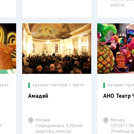
(касса)
ЕАТР
КАТАЛОГ ТЕАТРОВ
ТЕАТР
КАТАЛОГ ТЕА
Амадей
АНО Театр 
Москва
Москва
9г
Спиридоновка, 4, Музей-
105187 г. Мо
квартира Алексея
Лечебная д