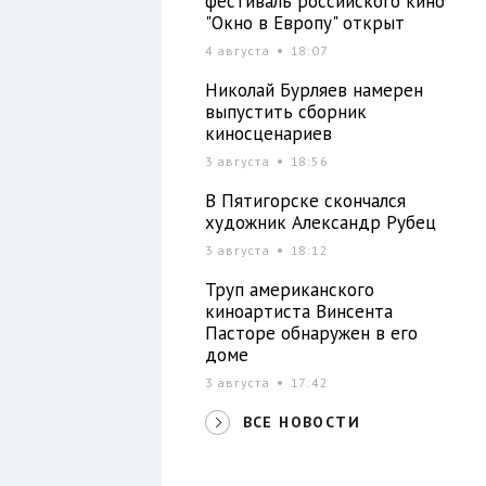
фестиваль российского кино
"Окно в Европу" открыт
4 августа
18:07
Николай Бурляев намерен
выпустить сборник
киносценариев
3 августа
18:56
В Пятигорске скончался
художник Александр Рубец
3 августа
18:12
Труп американского
киноартиста Винсента
Пасторе обнаружен в его
доме
3 августа
17:42
ВСЕ НОВОСТИ