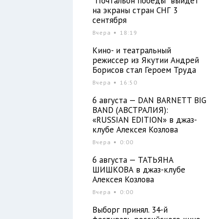
"Почтальон победы" выйдет
на экраны стран СНГ 3
сентября
Вчера
18:19
Кино- и театральный
режиссер из Якутии Андрей
Борисов стал Героем Труда
Вчера
16:50
6 августа — DAN BARNETT BIG
BAND (АВСТРАЛИЯ):
«RUSSIAN EDITION» в джаз-
клубе Алексея Козлова
Вчера
0:00
6 августа — ТАТЬЯНА
ШИШКОВА в джаз-клубе
Алексея Козлова
Вчера
0:00
Выборг принял. 34-й