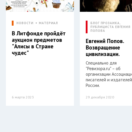
НОВОСТИ
МАТЕРИАЛ
БЛОГ ПРОЗАИКА,
ПУБЛИЦИСТА ЕВГЕНИЯ
ПОПОВА
В Литфонде пройдёт
аукцион предметов
Евгений Попов.
"Алисы в Стране
Возвращение
чудес"
цивилизации.
Специально для
"Ревизора.ru" – об
организации Ассоциац
писателей и издателе
России.
6 марта 2023
29 декабря 2020