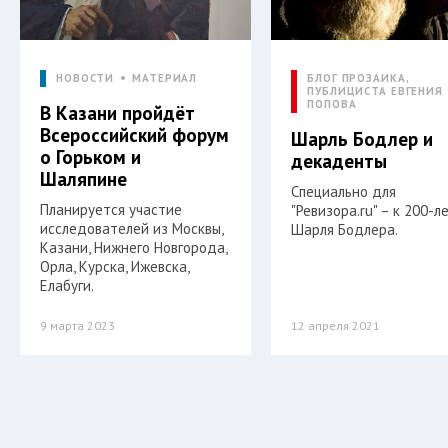
НОВОСТИ
МАТЕРИАЛ
БЛОГ ПРОЗАИКА,
ПУБЛИЦИСТА ЕВГЕНИЯ
ПОПОВА
В Казани пройдёт
Всероссийский форум
Шарль Бодлер и
о Горьком и
декаденты
Шаляпине
Специально для
Планируется участие
"Ревизора.ru" – к 200-
исследователей из Москвы,
Шарля Бодлера.
Казани, Нижнего Новгорода,
Орла, Курска, Ижевска,
Елабуги.
9 марта 2023
12 апреля 2021