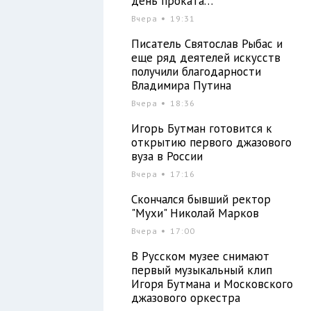
день проката…
Вчера
19:31
Писатель Святослав Рыбас и
еще ряд деятелей искусств
получили благодарности
Владимира Путина
Вчера
18:36
Игорь Бутман готовится к
открытию первого джазового
вуза в России
Вчера
17:16
Скончался бывший ректор
"Мухи" Николай Марков
Вчера
17:00
В Русском музее снимают
первый музыкальный клип
Игоря Бутмана и Московского
джазового оркестра