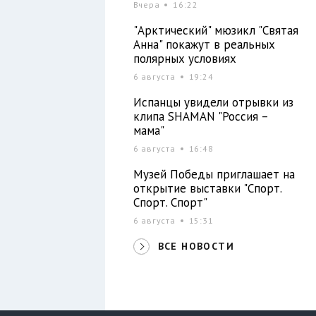
Вчера
16:22
"Арктический" мюзикл "Святая
Анна" покажут в реальных
полярных условиях
6 августа
19:24
Испанцы увидели отрывки из
клипа SHAMAN "Россия –
мама"
6 августа
16:48
Музей Победы приглашает на
открытие выставки "Спорт.
Спорт. Спорт"
6 августа
15:31
ВСЕ НОВОСТИ