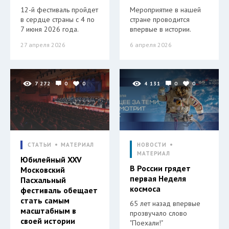
12-й фестиваль пройдет
Мероприятие в нашей
в сердце страны с 4 по
стране проводится
7 июня 2026 года.
впервые в истории.
27 апреля 2026
6 апреля 2026
7 272
0
0
4 131
0
0
СТАТЬИ
МАТЕРИАЛ
НОВОСТИ
МАТЕРИАЛ
Юбилейный XXV
В России грядет
Московский
первая Неделя
Пасхальный
космоса
фестиваль обещает
стать самым
65 лет назад впервые
масштабным в
прозвучало слово
своей истории
"Поехали!"