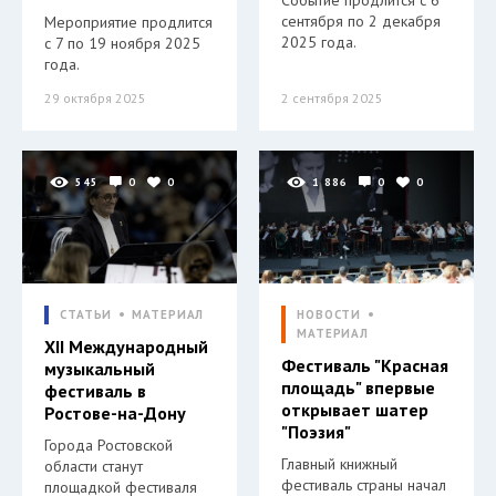
Событие продлится с 6
сентября по 2 декабря
Мероприятие продлится
2025 года.
с 7 по 19 ноября 2025
года.
29 октября 2025
2 сентября 2025
545
0
0
1 886
0
0
СТАТЬИ
МАТЕРИАЛ
НОВОСТИ
МАТЕРИАЛ
XII Международный
Фестиваль "Красная
музыкальный
площадь" впервые
фестиваль в
открывает шатер
Ростове-на-Дону
"Поэзия"
Города Ростовской
Главный книжный
области станут
фестиваль страны начал
площадкой фестиваля