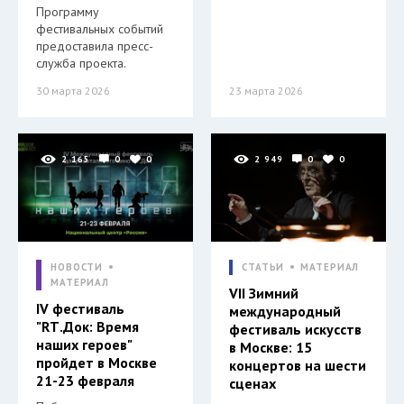
Программу
фестивальных событий
предоставила пресс-
служба проекта.
30 марта 2026
23 марта 2026
2 165
0
0
2 949
0
0
НОВОСТИ
СТАТЬИ
МАТЕРИАЛ
МАТЕРИАЛ
VII Зимний
IV фестиваль
международный
"RТ.Док: Время
фестиваль искусств
наших героев"
в Москве: 15
пройдет в Москве
концертов на шести
21-23 февраля
сценах