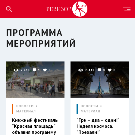
ПРОГРАММА
МЕРОПРИЯТИЙ
7 268
1
0
2 448
0
0
НОВОСТИ
НОВОСТИ
МАТЕРИАЛ
МАТЕРИАЛ
Книжный фестиваль
"Три – два – один!"
"Красная площадь"
Неделя космоса.
объявил программу
"Поехали!"