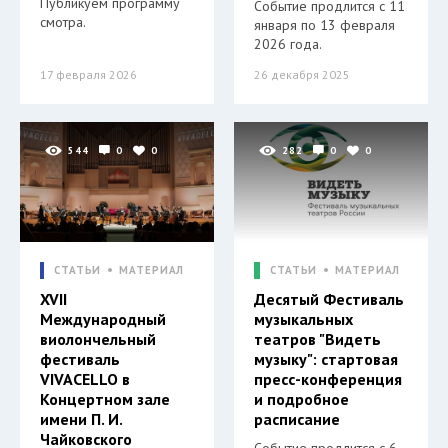
Публикуем программу
Событие продлится с 11
смотра.
января по 13 февраля
2026 года.
17 февраля 2026
26 декабря 2025
544
0
0
282
0
0
СТАТЬИ
МАТЕРИАЛ
СТАТЬИ
МАТЕРИАЛ
XVII
Десятый Фестиваль
Международный
музыкальных
виолончельный
театров "Видеть
фестиваль
музыку": стартовая
VIVACELLO в
пресс-конференция
Концертном зале
и подробное
имени П. И.
расписание
Чайковского