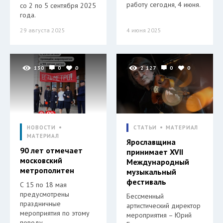
работу сегодня, 4 июня.
со 2 по 5 сентября 2025
года.
29 августа 2025
4 июня 2025
130
0
0
2 127
0
0
НОВОСТИ
СТАТЬИ
МАТЕРИАЛ
МАТЕРИАЛ
Ярославщина
90 лет отмечает
принимает XVII
московский
Международный
метрополитен
музыкальный
фестиваль
С 15 по 18 мая
предусмотрены
Бессменный
праздничные
артистический директор
мероприятия по этому
мероприятия – Юрий
поводу.