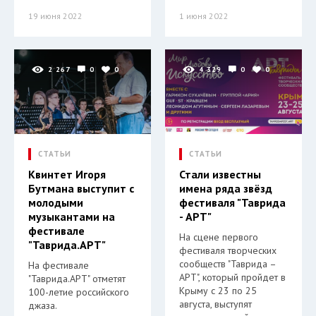
19 июня 2022
1 июня 2022
2 267
0
0
4 329
0
0
СТАТЬИ
СТАТЬИ
Квинтет Игоря
Стали известны
Бутмана выступит с
имена ряда звёзд
молодыми
фестиваля "Таврида
музыкантами на
- АРТ"
фестивале
На сцене первого
"Таврида.АРТ"
фестиваля творческих
сообществ "Таврида –
На фестивале
АРТ", который пройдет в
"Таврида.АРТ" отметят
Крыму с 23 по 25
100-летие российского
августа, выступят
джаза.