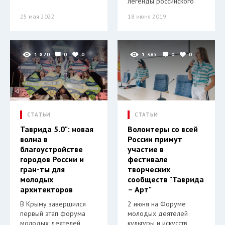
легенды российского
25 мая 2022
18 июня 2019
1 870
0
0
1 365
0
0
СТАТЬИ
СТАТЬИ
Таврида 5.0": новая
Волонтеры со всей
волна в
России примут
благоустройстве
участие в
городов России и
фестивале
гран-ты для
творческих
молодых
сообществ "Таврида
архитекторов
– Арт"
В Крыму завершился
2 июня на Форуме
первый этап форума
молодых деятелей
молодых деятелей
культуры и искусств