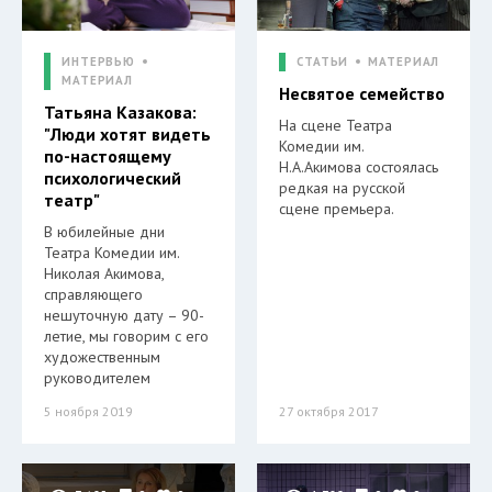
ИНТЕРВЬЮ
СТАТЬИ
МАТЕРИАЛ
МАТЕРИАЛ
Несвятое семейство
Татьяна Казакова:
На сцене Театра
"Люди хотят видеть
Комедии им.
по-настоящему
Н.А.Акимова состоялась
психологический
редкая на русской
театр"
сцене премьера.
В юбилейные дни
Театра Комедии им.
Николая Акимова,
справляющего
нешуточную дату – 90-
летие, мы говорим с его
художественным
руководителем
5 ноября 2019
27 октября 2017