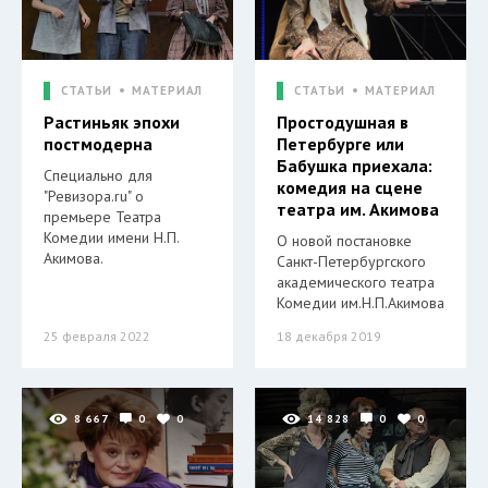
СТАТЬИ
МАТЕРИАЛ
СТАТЬИ
МАТЕРИАЛ
Растиньяк эпохи
Простодушная в
постмодерна
Петербурге или
Бабушка приехала:
Специально для
комедия на сцене
"Ревизора.ru" о
театра им. Акимова
премьере Театра
Комедии имени Н.П.
О новой постановке
Акимова.
Санкт-Петербургского
академического театра
Комедии им.Н.П.Акимова
25 февраля 2022
18 декабря 2019
8 667
0
0
14 828
0
0