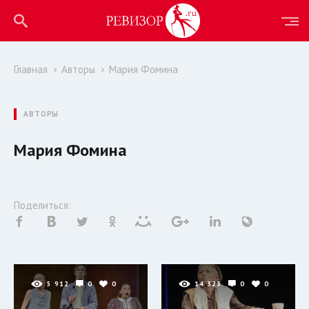
Главная
Авторы
Мария Фомина
АВТОРЫ
Мария Фомина
Поделиться:
5 912
0
0
14 323
0
0