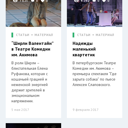
7 625
0
0
4 792
0
0
СТАТЬИ
МАТЕРИАЛ
СТАТЬИ
МАТЕРИАЛ
“Ширли Валентайн”
Надежды
в Театре Комедии
маленький
им. Акимова
квартетик
В роли Ширли –
В петербургском Театре
блистательная Елена
Комедии им. Акимова –
Руфанова, которая с
премьера спектакля “Где
кошачьей грацией и
зарыта собака” по пьесе
неженской энергией
Алексея Слаповского.
держит зрителей в
эмоциональном
напряжении.
5 мая 2017
9 февраля 2017