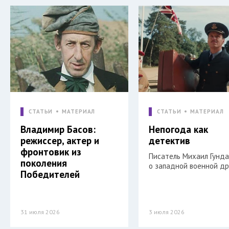
СТАТЬИ
МАТЕРИАЛ
СТАТЬИ
МАТЕРИАЛ
Владимир Басов:
Непогода как
режиссер, актер и
детектив
фронтовик из
Писатель Михаил Гунд
поколения
о западной военной др
Победителей
31 июля 2026
3 июля 2026