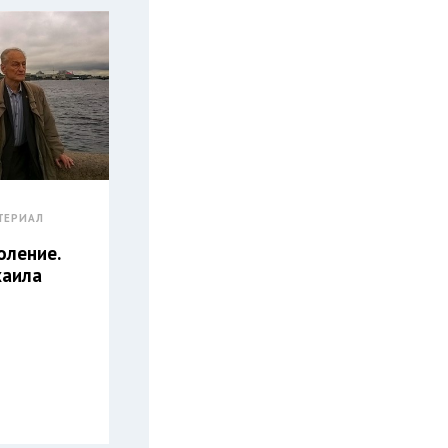
ТЕРИАЛ
оление.
хаила