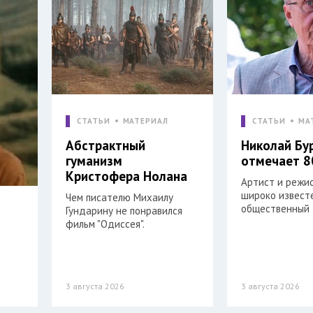
СТАТЬИ
МАТЕРИАЛ
СТАТЬИ
МА
Абстрактный
Николай Бу
гуманизм
отмечает 8
Кристофера Нолана
Артист и режи
широко извест
Чем писателю Михаилу
общественный 
Гундарину не понравился
фильм "Одиссея".
3 августа 2026
3 августа 2026