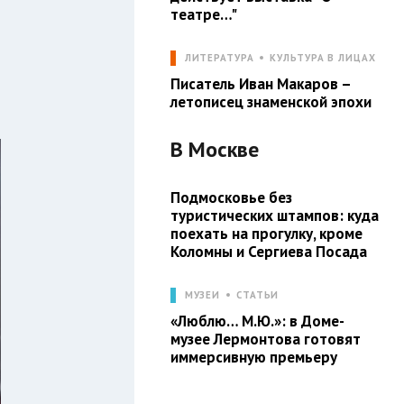
театре…"
ЛИТЕРАТУРА
КУЛЬТУРА В ЛИЦАХ
Писатель Иван Макаров –
летописец знаменской эпохи
В
Москве
Подмосковье без
туристических штампов: куда
поехать на прогулку, кроме
Коломны и Сергиева Посада
МУЗЕИ
СТАТЬИ
«Люблю… М.Ю.»: в Доме-
музее Лермонтова готовят
иммерсивную премьеру