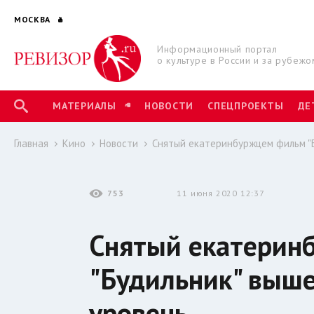
МОСКВА
Информационный портал
о культуре в России и за рубежо
МАТЕРИАЛЫ
НОВОСТИ
СПЕЦПРОЕКТЫ
ДЕ
Главная
Кино
Новости
Снятый екатеринбуржцем фильм "
753
11 июня 2020 12:37
Снятый екатерин
"Будильник" выш
уровень