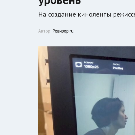
На создание киноленты режисс
Автор:
Ревизор.ru