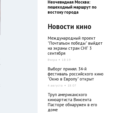
Неочевидная Москва:
пешеходный маршрут по
востоку города
Новости кино
Международный проект
"Почтальон победы" выйдет
на экраны стран СНГ 3
сентября
а
Вчера
18:19
е
Выборг принял. 34-й
фестиваль российского кино
"Окно в Европу" открыт
х
4 августа
18:07
о
Труп американского
киноартиста Винсента
Пасторе обнаружен в его
доме
а