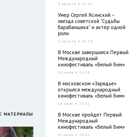
3 августа
17:42
е
Умер Сергей Ясинский –
е
звезда советской "Судьбы
а
барабанщика" и актер одной
роли
3 августа
16:29
В Москве завершился Первый
Международный
кинофестиваль «Белый Бим»
20 июля
14:58
В московском «Зарядье»
открылся международный
кинофестиваль «Белый Бим»
16 июля
13:31
В Москве пройдет Первый
Е МАТЕРИАЛЫ
Международный
кинофестиваль «Белый Бим»
11 июля
14:42