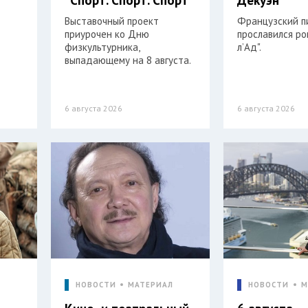
Выставочный проект
Французский п
приурочен ко Дню
прославился р
физкультурника,
л’Ад".
выпадающему на 8 августа.
6 августа 2026
6 августа 2026
Л
НОВОСТИ
МАТЕРИАЛ
НОВОСТИ
М