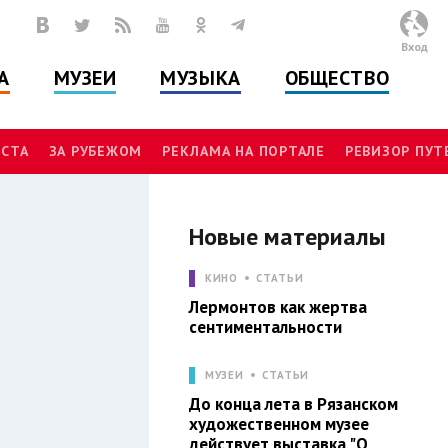
Вход
А
МУЗЕИ
МУЗЫКА
ОБЩЕСТВО
СТА
ЗА РУБЕЖОМ
РЕКЛАМА НА ПОРТАЛЕ
РЕВИЗОР ПУ
Новые материалы
Л
КИНО
СТАТЬИ
Лермонтов как жертва
сентиментальности
МУЗЕИ
СТАТЬИ
До конца лета в Рязанском
художественном музее
действует выставка "О