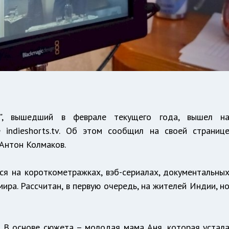
к", вышедший в феврале текущего года, вышел н
 indieshorts.tv. Об этом сообщил на своей страниц
 Антон Колмаков.
ся на короткометражках, вэб-сериалах, документальны
ира. Рассчитан, в первую очередь, на жителей Индии, н
 В основе сюжета – молодая мама Аня, которая устал