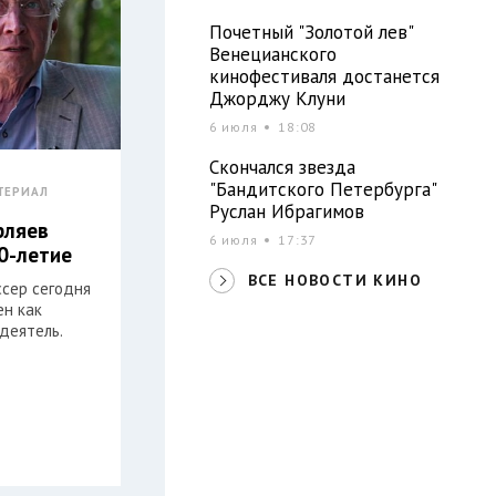
Почетный "Золотой лев"
Венецианского
кинофестиваля достанется
Джорджу Клуни
6 июля
18:08
Скончался звезда
"Бандитского Петербурга"
ТЕРИАЛ
Руслан Ибрагимов
рляев
6 июля
17:37
0-летие
ВСЕ НОВОСТИ КИНО
ссер сегодня
ен как
деятель.