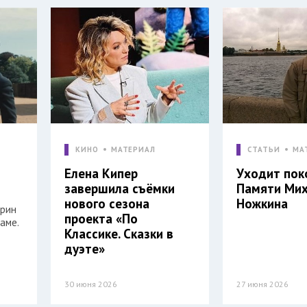
КИНО
МАТЕРИАЛ
СТАТЬИ
МА
Елена Кипер
Уходит пок
завершила съёмки
Памяти Ми
нового сезона
Ножкина
арин
проекта «По
аме.
Классике. Сказки в
дуэте»
30 июня 2026
27 июня 2026