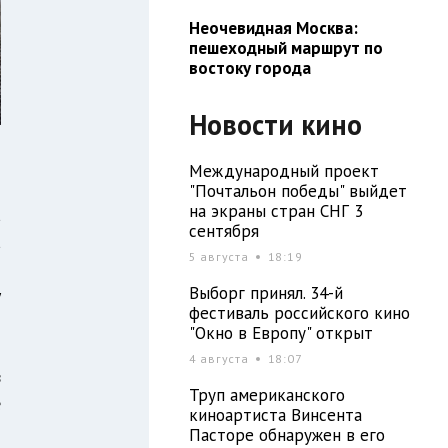
Неочевидная Москва:
пешеходный маршрут по
востоку города
Новости кино
Международный проект
"Почтальон победы" выйдет
на экраны стран СНГ 3
а
сентября
а
5 августа
18:19
я
Выборг принял. 34-й
у
фестиваль российского кино
"Окно в Европу" открыт
4 августа
18:07
в
Труп американского
е
киноартиста Винсента
Пасторе обнаружен в его