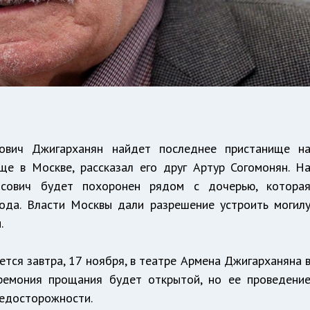
ович Джигарханян найдет последнее пристанище н
ще в Москве, рассказал его друг Артур Согомонян. Н
исович будет похоронен рядом с дочерью, котора
года. Власти Москвы дали разрешение устроить могил
.
ся завтра, 17 ноября, в театре Армена Джигарханяна 
ремония прощания будет открытой, но ее проведени
редосторожности.