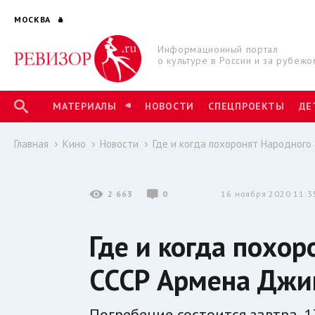
МОСКВА
Информационный портал
о культуре в России и за рубежо
МАТЕРИАЛЫ
НОВОСТИ
СПЕЦПРОЕКТЫ
ДЕ
Главная
Кино
Новости
Где и когда похоронят Народног
2 663
0
16 ноября 2020 11:3
Где и когда похо
СССР Армена Джи
Погребение состоится завтра, 