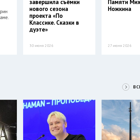
завершила съёмки
Памяти Ми
нового сезона
Ножкина
арин
проекта «По
аме.
Классике. Сказки в
дуэте»
30 июня 2026
27 июня 2026
ВС