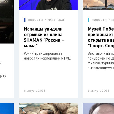
НОВОСТИ
МАТЕРИАЛ
НОВОСТИ
М
Испанцы увидели
Музей Поб
отрывки из клипа
приглашает
SHAMAN "Россия –
открытие в
мама"
"Спорт. Спо
Ролик транслировали в
Выставочный п
новостях корпорации RTVE.
приурочен ко 
в
физкультурника
выпадающему н
орту
6 августа 2026
6 августа 2026