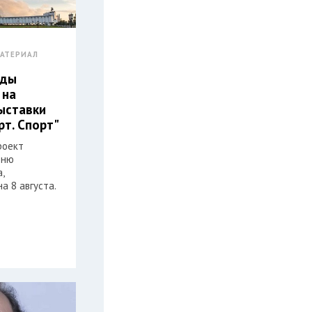
АТЕРИАЛ
еды
 на
ыставки
рт. Спорт"
роект
Дню
,
а 8 августа.