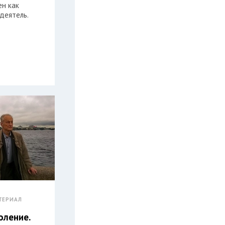
ен как
деятель.
ТЕРИАЛ
оление.