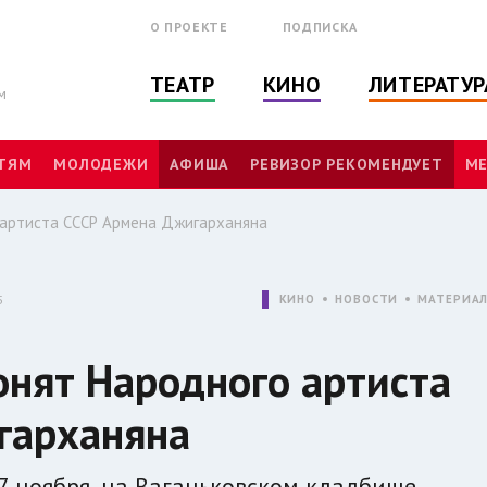
О ПРОЕКТЕ
ПОДПИСКА
ТЕАТР
КИНО
ЛИТЕРАТУР
м
ТЯМ
МОЛОДЕЖИ
АФИША
РЕВИЗОР РЕКОМЕНДУЕТ
МЕ
о артиста СССР Армена Джигарханяна
5
КИНО
НОВОСТИ
МАТЕРИА
ронят Народного артиста
гарханяна
17 ноября, на Ваганьковском кладбище.