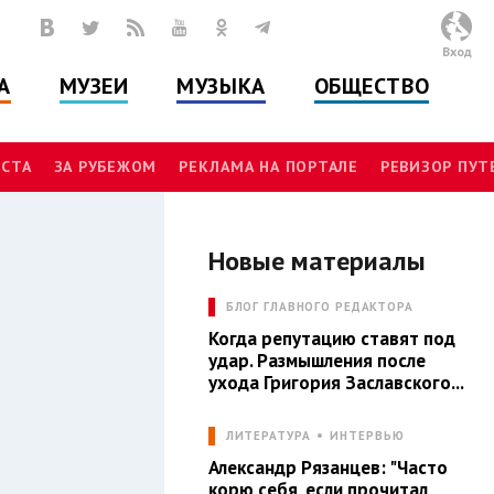
Вход
А
МУЗЕИ
МУЗЫКА
ОБЩЕСТВО
СТА
ЗА РУБЕЖОМ
РЕКЛАМА НА ПОРТАЛЕ
РЕВИЗОР ПУ
Новые материалы
Л
БЛОГ ГЛАВНОГО РЕДАКТОРА
Когда репутацию ставят под
удар. Размышления после
ухода Григория Заславского...
ЛИТЕРАТУРА
ИНТЕРВЬЮ
Александр Рязанцев: "Часто
корю себя, если прочитал