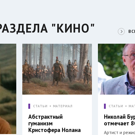
РАЗДЕЛА "КИНО"
ВС
СТАТЬИ
МАТЕРИАЛ
СТАТЬИ
МА
Абстрактный
Николай Бу
гуманизм
отмечает 8
Кристофера Нолана
Артист и режи