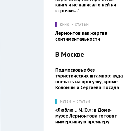
книгу и не написал о ней ни
строчки…"
КИНО
СТАТЬИ
Лермонтов как жертва
сентиментальности
В
Москве
Подмосковье без
туристических штампов: куда
поехать на прогулку, кроме
Коломны и Сергиева Посада
МУЗЕИ
СТАТЬИ
«Люблю… М.Ю.»: в Доме-
музее Лермонтова готовят
иммерсивную премьеру