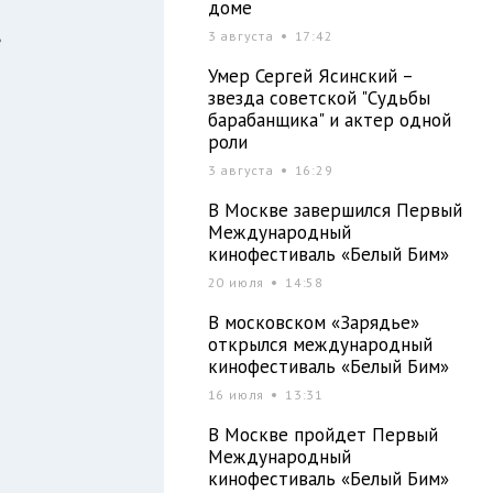
доме
3 августа
17:42
е
Умер Сергей Ясинский –
звезда советской "Судьбы
барабанщика" и актер одной
роли
3 августа
16:29
В Москве завершился Первый
Международный
кинофестиваль «Белый Бим»
20 июля
14:58
В московском «Зарядье»
открылся международный
кинофестиваль «Белый Бим»
16 июля
13:31
В Москве пройдет Первый
Международный
кинофестиваль «Белый Бим»