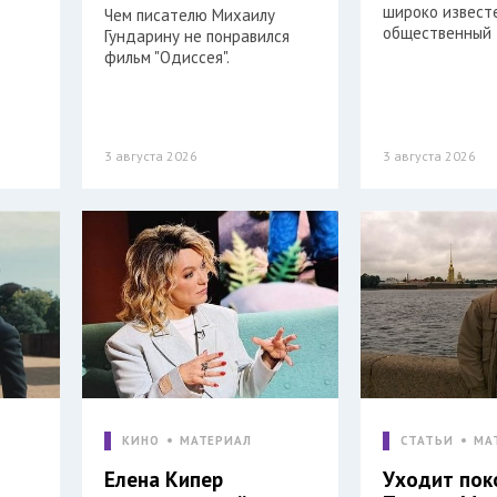
широко извест
Чем писателю Михаилу
общественный 
Гундарину не понравился
фильм "Одиссея".
3 августа 2026
3 августа 2026
КИНО
МАТЕРИАЛ
СТАТЬИ
МА
Елена Кипер
Уходит пок