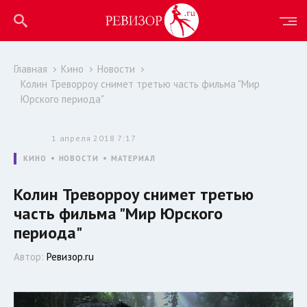
Главная
Кино
Новости
Колин Треворроу снимет третью часть фильма "Мир
Юрского периода"
1 апреля 2018 7:17
КИНО
НОВОСТИ
МАТЕРИАЛ
Колин Треворроу снимет третью
часть фильма "Мир Юрского
периода"
Автор:
Ревизор.ru