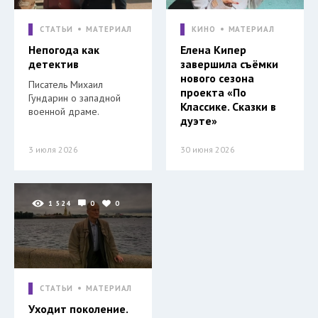
СТАТЬИ
МАТЕРИАЛ
КИНО
МАТЕРИАЛ
Непогода как
Елена Кипер
детектив
завершила съёмки
нового сезона
Писатель Михаил
проекта «По
Гундарин о западной
Классике. Сказки в
военной драме.
дуэте»
3 июля 2026
30 июня 2026
1 524
0
0
СТАТЬИ
МАТЕРИАЛ
Уходит поколение.