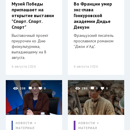
Музей Победы
Во Франции умер
приглашает на
экс-глава
открытие выставки
Гонкуровской
"Спорт. Спорт.
академии Дидье
Спорт"
Декуэн
Выставочный проект
Французский писатель
приурочен ко Дню
прославился романом
физкультурника,
"Джон л’Ад".
выпадающему на 8
августа.
6 августа 2026
6 августа 2026
208
0
0
289
0
0
НОВОСТИ
НОВОСТИ
МАТЕРИАЛ
МАТЕРИАЛ