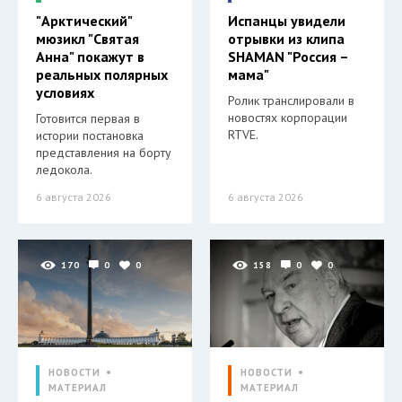
"Арктический"
Испанцы увидели
мюзикл "Святая
отрывки из клипа
Анна" покажут в
SHAMAN "Россия –
реальных полярных
мама"
условиях
Ролик транслировали в
новостях корпорации
Готовится первая в
RTVE.
истории постановка
представления на борту
ледокола.
6 августа 2026
6 августа 2026
170
0
0
158
0
0
НОВОСТИ
НОВОСТИ
МАТЕРИАЛ
МАТЕРИАЛ