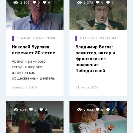
2 207
0
0
1 272
0
0
СТАТЬИ
МАТЕРИАЛ
СТАТЬИ
МАТЕРИАЛ
Николай Бурляев
Владимир Басов:
отмечает 80-летие
режиссер, актер и
фронтовик из
Артист и режиссер
поколения
сегодня широко
Победителей
известен как
общественный деятель.
3 августа 2026
31 июля 2026
638
0
0
2 022
0
0