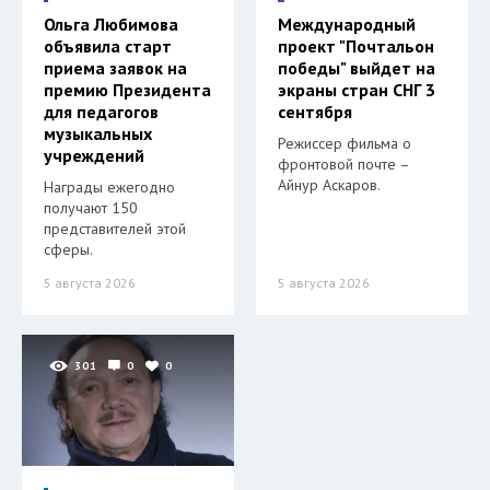
Ольга Любимова
Международный
объявила старт
проект "Почтальон
приема заявок на
победы" выйдет на
премию Президента
экраны стран СНГ 3
для педагогов
сентября
музыкальных
Режиссер фильма о
учреждений
фронтовой почте –
Айнур Аскаров.
Награды ежегодно
получают 150
представителей этой
сферы.
5 августа 2026
5 августа 2026
301
0
0