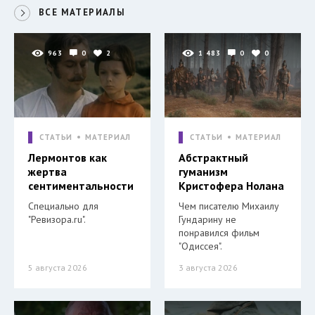
ВСЕ МАТЕРИАЛЫ
963
0
2
1 483
0
0
СТАТЬИ
МАТЕРИАЛ
СТАТЬИ
МАТЕРИАЛ
Лермонтов как
Абстрактный
жертва
гуманизм
сентиментальности
Кристофера Нолана
Специально для
Чем писателю Михаилу
"Ревизора.ru".
Гундарину не
понравился фильм
"Одиссея".
5 августа 2026
3 августа 2026