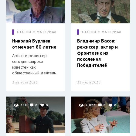
СТАТЬИ
МАТЕРИАЛ
СТАТЬИ
МАТЕРИАЛ
Николай Бурляев
Владимир Басов:
отмечает 80-летие
режиссер, актер и
фронтовик из
Артист и режиссер
поколения
сегодня широко
Победителей
известен как
общественный деятель.
3 августа 2026
31 июля 2026
638
0
0
2 022
0
0