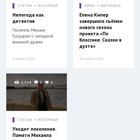
СТАТЬИ
МАТЕРИАЛ
КИНО
МАТЕРИАЛ
Непогода как
Елена Кипер
детектив
завершила съёмки
нового сезона
Писатель Михаил
проекта «По
Гундарин о западной
Классике. Сказки в
военной драме.
дуэте»
3 июля 2026
30 июня 2026
1 524
0
0
СТАТЬИ
МАТЕРИАЛ
Уходит поколение.
Памяти Михаила