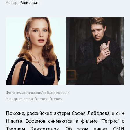
Автор:
Ревизор.ru
Фото instagram.com/sofi.lebedeva /
instagram.com/efremovefremov
Похоже, российские актеры Софья Лебедева и сын
Никита Ефремов снимаются в фильме "Тетрис" с
Тэроном Эджертоном. Об этом пишут СМИ