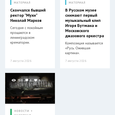
МАТЕРИАЛ
МАТЕРИАЛ
Скончался бывший
В Русском музее
ректор "Мухи"
снимают первый
Николай Марков
музыкальный клип
Игоря Бутмана и
Сегодня с покойным
Московского
прощаются в
джазового оркестра
ленинградском
крематории.
Композиция называется
«Русь. Ожившая
картина».
7 августа 2026
7 августа 2026
753
0
0
НОВОСТИ