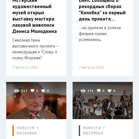
художественный
рекордных сборах
музей открыл
"Колобка" за первый
выставку мастера
день проката…
лаковой живописи
…но зрители в успехе
Дениса Молодкина
фильма-сказки
усомнились.
Сквозная тема
выставочного проекта –
иллюстрации к "Слову о
полку Игореве".
7 августа 2026
7 августа 2026
212
0
0
195
0
0
НОВОСТИ
НОВОСТИ
МАТЕРИАЛ
МАТЕРИАЛ