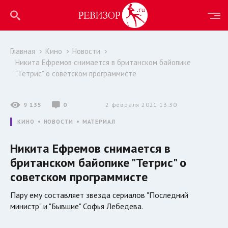
Главная
Кино
Новости
Никита Ефремов снимается в британском байопике
"Тетрис" о советском программисте
9 135
0
2 февраля 2021 13:30
КИНО
НОВОСТИ
МАТЕРИАЛ
Никита Ефремов снимается в
британском байопике "Тетрис" о
советском программисте
Пару ему составляет звезда сериалов "Последний
министр" и "Бывшие" Софья Лебедева.