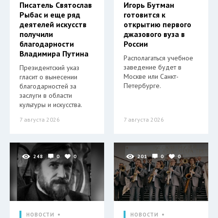
Писатель Святослав
Игорь Бутман
Рыбас и еще ряд
готовится к
деятелей искусств
открытию первого
получили
джазового вуза в
благодарности
России
Владимира Путина
Располагаться учебное
заведение будет в
Президентский указ
Москве или Санкт-
гласит о вынесении
Петербурге.
благодарностей за
заслуги в области
культуры и искусства.
7 августа 2026
7 августа 2026
248
0
0
201
0
0
НОВОСТИ
НОВОСТИ