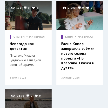
638
0
0
2 083
0
0
СТАТЬИ
МАТЕРИАЛ
КИНО
МАТЕРИАЛ
Непогода как
Елена Кипер
детектив
завершила съёмки
нового сезона
Писатель Михаил
проекта «По
Гундарин о западной
Классике. Сказки в
военной драме.
дуэте»
3 июля 2026
30 июня 2026
1 570
0
0