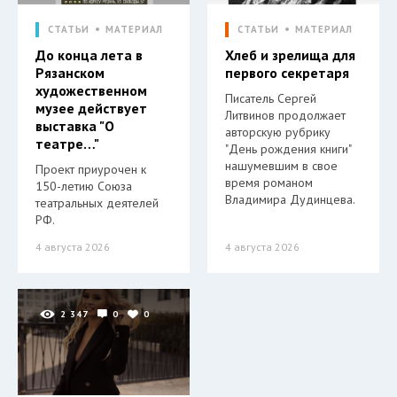
СТАТЬИ
МАТЕРИАЛ
СТАТЬИ
МАТЕРИАЛ
До конца лета в
Хлеб и зрелища для
Рязанском
первого секретаря
художественном
Писатель Сергей
музее действует
Литвинов продолжает
выставка "О
авторскую рубрику
театре…"
"День рождения книги"
нашумевшим в свое
Проект приурочен к
время романом
150-летию Союза
Владимира Дудинцева.
театральных деятелей
РФ.
4 августа 2026
4 августа 2026
2 347
0
0