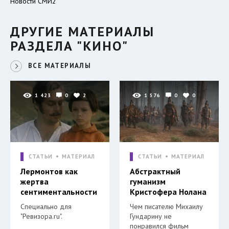
Новости СМИ2
ДРУГИЕ МАТЕРИАЛЫ
РАЗДЕЛА "КИНО"
ВСЕ МАТЕРИАЛЫ
1 423
0
2
1 576
0
0
СТАТЬИ
МАТЕРИАЛ
СТАТЬИ
МАТЕРИАЛ
Лермонтов как
Абстрактный
жертва
гуманизм
сентиментальности
Кристофера Нолана
Специально для
Чем писателю Михаилу
"Ревизора.ru".
Гундарину не
понравился фильм