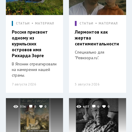
СТАТЬИ
МАТЕРИАЛ
СТАТЬИ
МАТЕРИАЛ
Россия присвоит
Лермонтов как
одному из
жертва
курильских
сентиментальности
островов имя
Специально для
Рихарда Зорге
"Ревизора.ru".
В Японии отреагировали
на намерения нашей
страны.
7 августа 2026
5 августа 2026
336
0
0
603
0
0