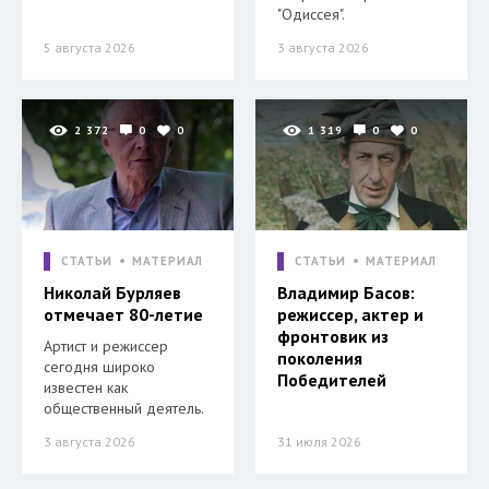
"Одиссея".
5 августа 2026
3 августа 2026
2 372
0
0
1 319
0
0
СТАТЬИ
МАТЕРИАЛ
СТАТЬИ
МАТЕРИАЛ
Николай Бурляев
Владимир Басов:
отмечает 80-летие
режиссер, актер и
фронтовик из
Артист и режиссер
поколения
сегодня широко
Победителей
известен как
общественный деятель.
3 августа 2026
31 июля 2026