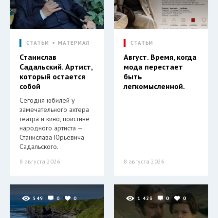
СТАТЬИ
МАТЕРИАЛ
СТАТЬИ
Станислав
Август. Время, когда
Садальский. Артист,
мода перестает
который остается
быть
собой
легкомысленной.
Сегодня юбилей у
замечательного актера
театра и кино, поистине
народного артиста —
Станислава Юрьевича
Садальского.
8 августа 2026
8 августа 2026
549
0
0
1 423
0
0