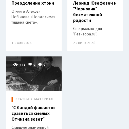
Преодоление хтони
Леонид Юзефович и
"Черновик"
О книге Алексея
безмятежной
Небыкова «Неодолимая
радости
тишина света».
Специально для
"Ревизора.ru".
1 июля 2026
23 июня 2026
771
0
0
СТАТЬИ
МАТЕРИАЛ
"С бандой фашистов
сразиться смелых
Отчизна зовет"
Ставшую знаменитой