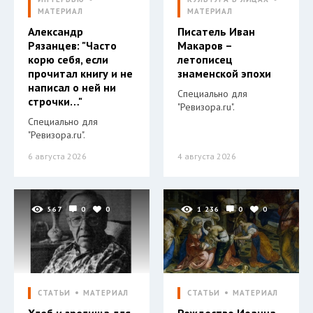
МАТЕРИАЛ
МАТЕРИАЛ
Александр
Писатель Иван
Рязанцев: "Часто
Макаров –
корю себя, если
летописец
прочитал книгу и не
знаменской эпохи
написал о ней ни
Специально для
строчки…"
"Ревизора.ru".
Специально для
"Ревизора.ru".
6 августа 2026
4 августа 2026
567
0
0
1 236
0
0
СТАТЬИ
МАТЕРИАЛ
СТАТЬИ
МАТЕРИАЛ