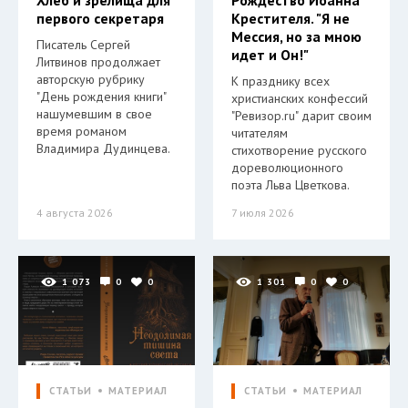
Хлеб и зрелища для
Рождество Иоанна
первого секретаря
Крестителя. "Я не
Мессия, но за мною
Писатель Сергей
идет и Он!"
Литвинов продолжает
авторскую рубрику
К празднику всех
"День рождения книги"
христианских конфессий
нашумевшим в свое
"Ревизор.ru" дарит своим
время романом
читателям
Владимира Дудинцева.
стихотворение русского
дореволюционного
поэта Льва Цветкова.
4 августа 2026
7 июля 2026
1 073
0
0
1 301
0
0
СТАТЬИ
МАТЕРИАЛ
СТАТЬИ
МАТЕРИАЛ