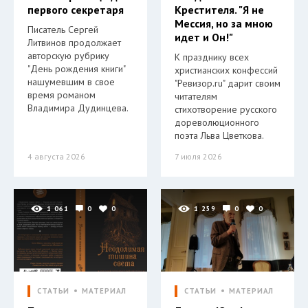
первого секретаря
Крестителя. "Я не
Мессия, но за мною
Писатель Сергей
идет и Он!"
Литвинов продолжает
авторскую рубрику
К празднику всех
"День рождения книги"
христианских конфессий
нашумевшим в свое
"Ревизор.ru" дарит своим
время романом
читателям
Владимира Дудинцева.
стихотворение русского
дореволюционного
поэта Льва Цветкова.
4 августа 2026
7 июля 2026
1 061
0
0
1 259
0
0
СТАТЬИ
МАТЕРИАЛ
СТАТЬИ
МАТЕРИАЛ