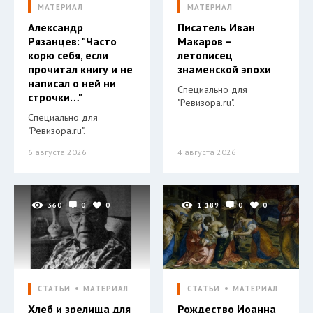
МАТЕРИАЛ
МАТЕРИАЛ
Александр
Писатель Иван
Рязанцев: "Часто
Макаров –
корю себя, если
летописец
прочитал книгу и не
знаменской эпохи
написал о ней ни
Специально для
строчки…"
"Ревизора.ru".
Специально для
"Ревизора.ru".
6 августа 2026
4 августа 2026
360
0
0
1 189
0
0
СТАТЬИ
МАТЕРИАЛ
СТАТЬИ
МАТЕРИАЛ
Хлеб и зрелища для
Рождество Иоанна