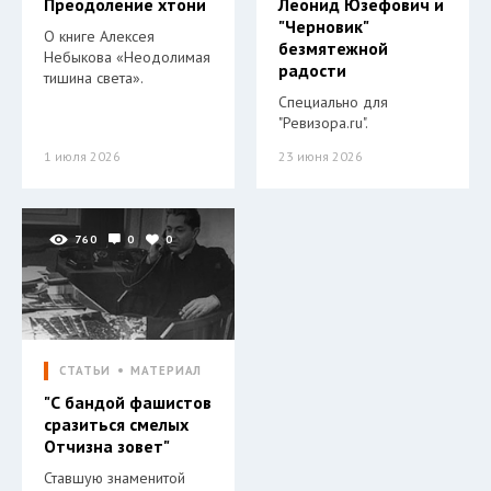
Преодоление хтони
Леонид Юзефович и
"Черновик"
О книге Алексея
безмятежной
Небыкова «Неодолимая
радости
тишина света».
Специально для
"Ревизора.ru".
1 июля 2026
23 июня 2026
760
0
0
СТАТЬИ
МАТЕРИАЛ
"С бандой фашистов
сразиться смелых
Отчизна зовет"
Ставшую знаменитой